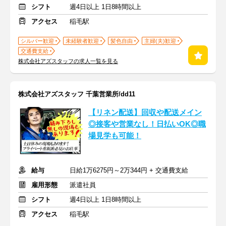
シフト
週4日以上 1日8時間以上
アクセス
稲毛駅
シルバー歓迎
未経験者歓迎
髪色自由
主婦(夫)歓迎
交通費支給
株式会社アズスタッフの求人一覧を見る
株式会社アズスタッフ 千葉営業所/dd11
【リネン配送】回収や配送メイン
◎接客や営業なし！日払いOK◎職
場見学も可能！
給与
日給1万6275円～2万344円 + 交通費支給
雇用形態
派遣社員
シフト
週4日以上 1日8時間以上
アクセス
稲毛駅