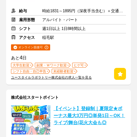
給与
時給1831～1895円（深夜手当含む）＋交通費支給
雇用形態
アルバイト・パート
シフト
週1日以上 1日8時間以上
アクセス
稲毛駅
オンライン面接可
4
あと
日
大学生歓迎
副業・Ｗワーク歓迎
ヒゲ可
シフト自由・自己申告
未経験者歓迎
ユースタイルラボラトリー株式会社の求人一覧を見る
株式会社スタートポイント
【イベント】登録制｜夏限定★ボ
ーナス最大3万円◎単発1日～OK！
ライブ/舞台/花火大会も◎