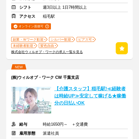
シフト
週3日以上 1日7時間以上
アクセス
稲毛駅
オンライン面接可
副業・Ｗワーク歓迎
シルバー歓迎
ピアス可
未経験者歓迎
髪色自由
株式会社ウィルオブ・ワークの求人一覧を見る
NEW
(株)ウィルオブ・ワーク CW 千葉支店
【介護スタッフ】稲毛駅!≪経験者
は時給UP≫安定して稼げる★稼働
分の日払いOK
給与
時給1650円～ ＋交通費
雇用形態
派遣社員