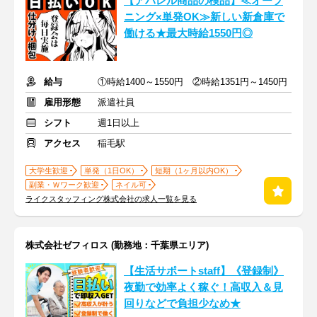
【アパレル商品の検品】≪オープ
ニング×単発OK≫新しい新倉庫で
働ける★最大時給1550円◎
給与
①時給1400～1550円 ②時給1351円～1450円
雇用形態
派遣社員
シフト
週1日以上
アクセス
稲毛駅
大学生歓迎
単発（1日OK）
短期（1ヶ月以内OK）
副業・Ｗワーク歓迎
ネイル可
ライクスタッフィング株式会社の求人一覧を見る
株式会社ゼフィロス (勤務地：千葉県エリア)
【生活サポートstaff】《登録制》
夜勤で効率よく稼ぐ！高収入＆見
回りなどで負担少なめ★