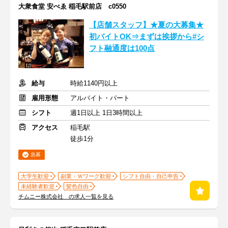
大衆食堂 安べゑ 稲毛駅前店 c0550
【店舗スタッフ】★夏の大募集★
初バイトOK⇒まずは挨拶から#シ
フト融通度は100点
給与
時給1140円以上
雇用形態
アルバイト・パート
シフト
週1日以上 1日3時間以上
アクセス
稲毛駅
徒歩1分
急募
大学生歓迎
副業・Ｗワーク歓迎
シフト自由・自己申告
未経験者歓迎
髪色自由
チムニー株式会社 の求人一覧を見る