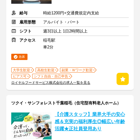
給与
時給1200円+交通費規定内支給
雇用形態
アルバイト・パート
シフト
週3日以上 1日2時間以上
アクセス
稲毛駅
車2分
急募
大学生歓迎
高校生歓迎
副業・Ｗワーク歓迎
ピアス可
シフト自由・自己申告
ロイヤルフードサービス株式会社の求人一覧を見る
ツクイ・サンフォレスト千葉稲毛（住宅型有料老人ホーム）
【介護スタッフ】業界大手の安心
感＆充実の福利厚生◎幅広い年齢
活躍★正社員登用あり