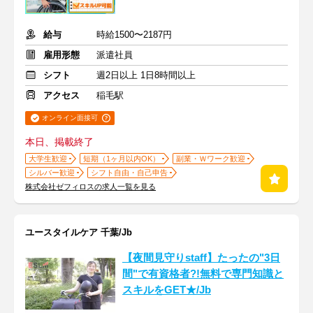
給与
時給1500〜2187円
雇用形態
派遣社員
シフト
週2日以上 1日8時間以上
アクセス
稲毛駅
オンライン面接可
本日、掲載終了
大学生歓迎
短期（1ヶ月以内OK）
副業・Ｗワーク歓迎
シルバー歓迎
シフト自由・自己申告
株式会社ゼフィロスの求人一覧を見る
ユースタイルケア 千葉/Jb
【夜間見守りstaff】たったの"3日
間"で有資格者?!無料で専門知識と
スキルをGET★/Jb