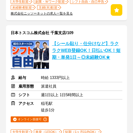
大学生歓迎
副業・Ｗワーク歓迎
シフト自由・自己申告
未経験者歓迎
主婦(夫)歓迎
株式会社ニッソーネットの求人一覧を見る
日本トスコム株式会社 千葉支店/109
【シール貼り・仕分けなど】ラク
ラクWEB登録OK！日払いOK！短
期・単発1日～◎未経験OK★
給与
時給 1333円以上
雇用形態
派遣社員
シフト
週1日以上 1日5時間以上
アクセス
稲毛駅
徒歩1分
オンライン面接可
大学生歓迎
単発（1日OK）
短期（1ヶ月以内OK）