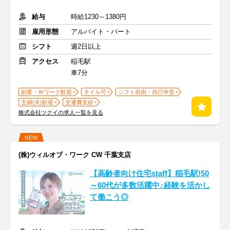
給与
時給1230～1380円
雇用形態
アルバイト・パート
シフト
週2日以上
アクセス
稲毛駅
車7分
副業・Ｗワーク歓迎
ネイル可
シフト自由・自己申告
主婦(夫)歓迎
交通費支給
株式会社ツクイの求人一覧を見る
NEW
(株)ウィルオブ・ワーク CW 千葉支店
【高齢者向け住宅staff】稲毛駅!50
～60代が多数活躍中♪経験を活かし
て働こう◎