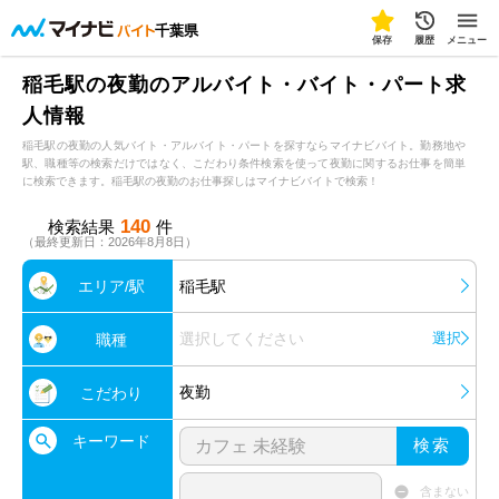
千葉県
保存
履歴
メニュー
稲毛駅の夜勤のアルバイト・バイト・パート求
人情報
稲毛駅の夜勤の人気バイト・アルバイト・パートを探すならマイナビバイト。勤務地や
駅、職種等の検索だけではなく、こだわり条件検索を使って夜勤に関するお仕事を簡単
に検索できます。稲毛駅の夜勤のお仕事探しはマイナビバイトで検索！
140
検索結果
件
（最終更新日：2026年8月8日）
エリア/駅
稲毛駅
選択してください
選択
職種
夜勤
こだわり
キーワード
検索
含まない