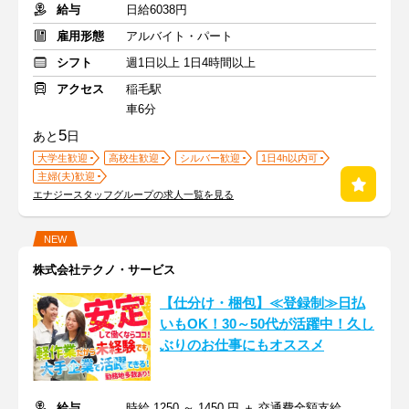
給与
日給6038円
雇用形態
アルバイト・パート
シフト
週1日以上 1日4時間以上
アクセス
稲毛駅
車6分
5
あと
日
大学生歓迎
高校生歓迎
シルバー歓迎
1日4h以内可
主婦(夫)歓迎
エナジースタッフグループの求人一覧を見る
NEW
株式会社テクノ・サービス
【仕分け・梱包】≪登録制≫日払
いもOK！30～50代が活躍中！久し
ぶりのお仕事にもオススメ
給与
時給 1250 ～ 1450 円 ＋ 交通費全額支給