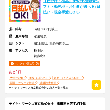
【仕分け・検品】★WEB登録★シ
フト・勤務地・お仕事が選べる♪日
払い・現金手渡しOK♪
給与
時給 1333円以上
雇用形態
派遣社員
シフト
週1日以上 1日5時間以上
アクセス
稲毛駅
徒歩6分
オンライン面接可
1
あと
日
大学生歓迎
単発（1日OK）
短期（1ヶ月以内OK）
副業・Ｗワーク歓迎
未経験者歓迎
テイケイワークス東京株式会社の求人一覧を見る
テイケイワークス東京株式会社 津田沼支店/TWT148