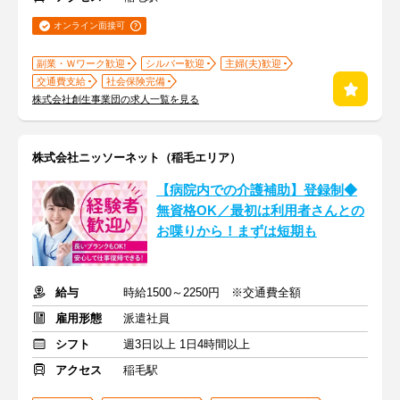
オンライン面接可
副業・Ｗワーク歓迎
シルバー歓迎
主婦(夫)歓迎
交通費支給
社会保険完備
株式会社創生事業団の求人一覧を見る
株式会社ニッソーネット（稲毛エリア）
【病院内での介護補助】登録制◆
無資格OK／最初は利用者さんとの
お喋りから！まずは短期も
給与
時給1500～2250円 ※交通費全額
雇用形態
派遣社員
シフト
週3日以上 1日4時間以上
アクセス
稲毛駅