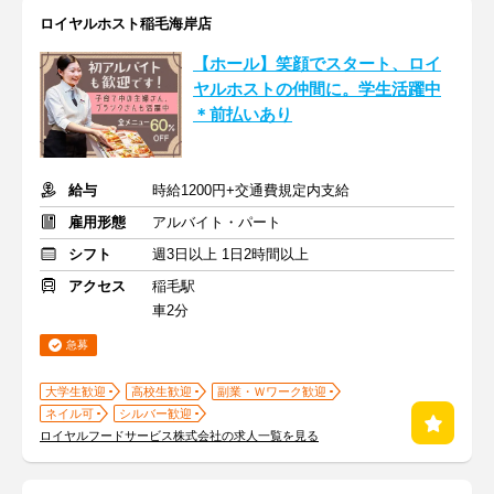
ロイヤルホスト稲毛海岸店
【ホール】笑顔でスタート、ロイ
ヤルホストの仲間に。学生活躍中
＊前払いあり
給与
時給1200円+交通費規定内支給
雇用形態
アルバイト・パート
シフト
週3日以上 1日2時間以上
アクセス
稲毛駅
車2分
急募
大学生歓迎
高校生歓迎
副業・Ｗワーク歓迎
ネイル可
シルバー歓迎
ロイヤルフードサービス株式会社の求人一覧を見る