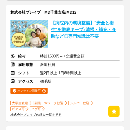
株式会社ブレイブ MD千葉支店/MD12
【病院内の環境整備】"安全と衛
生"を徹底キープ♪清掃・補充・介
助など◎専門知識は不要
給与
時給1500円～+交通費全額
雇用形態
派遣社員
シフト
週2日以上 1日8時間以上
アクセス
稲毛駅
オンライン面接可
大学生歓迎
副業・Ｗワーク歓迎
シルバー歓迎
ピアス可
ヒゲ可
株式会社ブレイブの求人一覧を見る