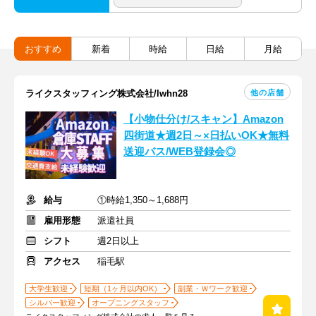
おすすめ
新着
時給
日給
月給
他の店舗
ライクスタッフィング株式会社/lwhn28
【小物仕分け/スキャン】Amazon
四街道★週2日～×日払いOK★無料
送迎バス/WEB登録会◎
給与
①時給1,350～1,688円
雇用形態
派遣社員
シフト
週2日以上
アクセス
稲毛駅
大学生歓迎
短期（1ヶ月以内OK）
副業・Ｗワーク歓迎
シルバー歓迎
オープニングスタッフ