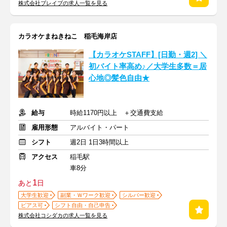
株式会社ブレイブの求人一覧を見る
カラオケまねきねこ 稲毛海岸店
【カラオケSTAFF】[日勤・週2] ＼
初バイト率高め♪／大学生多数＝居
心地◎髪色自由★
給与
時給1170円以上 ＋交通費支給
雇用形態
アルバイト・パート
シフト
週2日 1日3時間以上
アクセス
稲毛駅
車8分
1
あと
日
大学生歓迎
副業・Ｗワーク歓迎
シルバー歓迎
ピアス可
シフト自由・自己申告
株式会社コシダカの求人一覧を見る