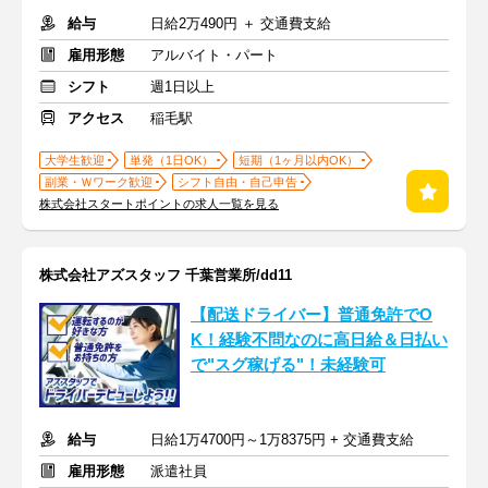
給与
日給2万490円 ＋ 交通費支給
雇用形態
アルバイト・パート
シフト
週1日以上
アクセス
稲毛駅
大学生歓迎
単発（1日OK）
短期（1ヶ月以内OK）
副業・Ｗワーク歓迎
シフト自由・自己申告
株式会社スタートポイントの求人一覧を見る
株式会社アズスタッフ 千葉営業所/dd11
【配送ドライバー】普通免許でO
K！経験不問なのに高日給＆日払い
で"スグ稼げる"！未経験可
給与
日給1万4700円～1万8375円 + 交通費支給
雇用形態
派遣社員