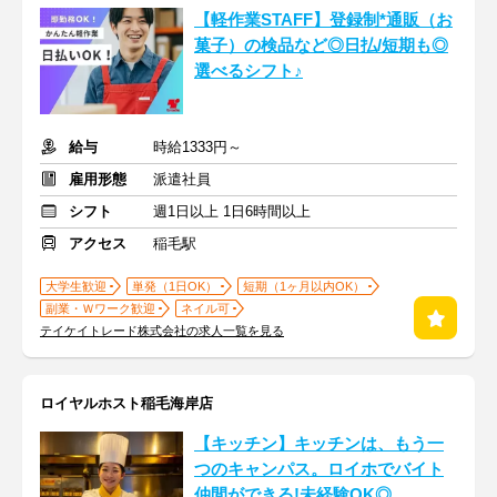
【軽作業STAFF】登録制*通販（お
菓子）の検品など◎日払/短期も◎
選べるシフト♪
給与
時給1333円～
雇用形態
派遣社員
シフト
週1日以上 1日6時間以上
アクセス
稲毛駅
大学生歓迎
単発（1日OK）
短期（1ヶ月以内OK）
副業・Ｗワーク歓迎
ネイル可
テイケイトレード株式会社の求人一覧を見る
ロイヤルホスト稲毛海岸店
【キッチン】キッチンは、もう一
つのキャンパス。ロイホでバイト
仲間ができる!未経験OK◎