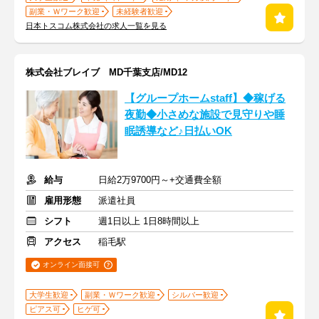
副業・Ｗワーク歓迎
未経験者歓迎
日本トスコム株式会社の求人一覧を見る
株式会社ブレイブ MD千葉支店/MD12
【グループホームstaff】◆稼げる
夜勤◆小さめな施設で見守りや睡
眠誘導など♪日払いOK
給与
日給2万9700円～+交通費全額
雇用形態
派遣社員
シフト
週1日以上 1日8時間以上
アクセス
稲毛駅
オンライン面接可
大学生歓迎
副業・Ｗワーク歓迎
シルバー歓迎
ピアス可
ヒゲ可