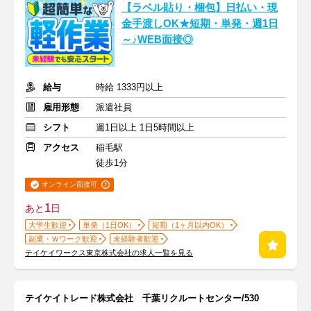
【ラベル貼り・梱包】日払い・現
金手渡しOK★短期・単発・週1日
～♪WEB面接◎
給与
時給 1333円以上
雇用形態
派遣社員
シフト
週1日以上 1日5時間以上
アクセス
稲毛駅
徒歩1分
オンライン面接可
1
あと
日
大学生歓迎
単発（1日OK）
短期（1ヶ月以内OK）
副業・Ｗワーク歓迎
未経験者歓迎
テイケイワークス東京株式会社の求人一覧を見る
テイケイトレード株式会社 千葉リクルートセンター/530