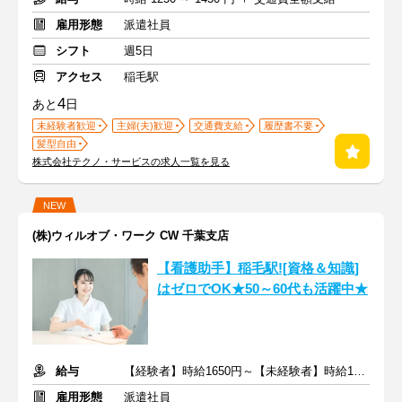
雇用形態
派遣社員
シフト
週5日
アクセス
稲毛駅
4
あと
日
未経験者歓迎
主婦(夫)歓迎
交通費支給
履歴書不要
髪型自由
株式会社テクノ・サービスの求人一覧を見る
NEW
(株)ウィルオブ・ワーク CW 千葉支店
【看護助手】稲毛駅![資格＆知識]
はゼロでOK★50～60代も活躍中★
給与
【経験者】時給1650円～【未経験者】時給1500円～ ＋交通費
雇用形態
派遣社員