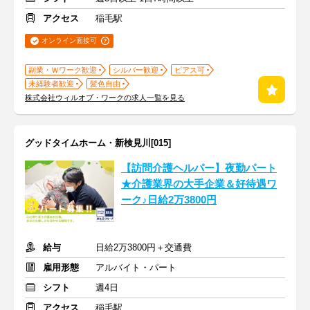
アクセス
稲毛駅
オンライン面接可
副業・Ｗワーク歓迎
シルバー歓迎
ピアス可
未経験者歓迎
髪色自由
株式会社ウィルオブ・ワークの求人一覧を見る
グッドタイムホーム・新検見川[015]
【訪問介護ヘルパー】夜勤パート
★介護業界の大手企業＆好待遇ワ
ーク♪日給2万3800円
給与
日給2万3800円＋交通費
雇用形態
アルバイト・パート
シフト
週4日
アクセス
稲毛駅