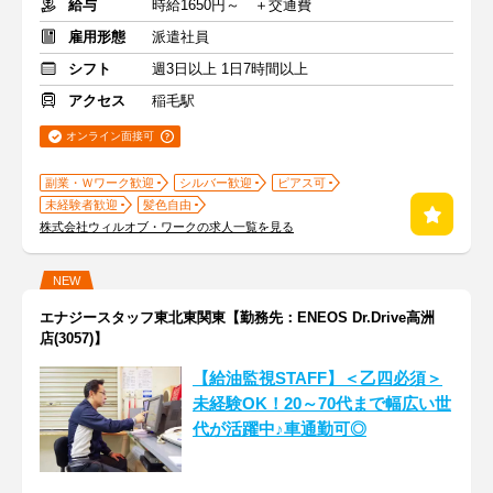
給与
時給1650円～ ＋交通費
雇用形態
派遣社員
シフト
週3日以上 1日7時間以上
アクセス
稲毛駅
オンライン面接可
副業・Ｗワーク歓迎
シルバー歓迎
ピアス可
未経験者歓迎
髪色自由
株式会社ウィルオブ・ワークの求人一覧を見る
NEW
エナジースタッフ東北東関東【勤務先：ENEOS Dr.Drive高洲
店(3057)】
【給油監視STAFF】＜乙四必須＞
未経験OK！20～70代まで幅広い世
代が活躍中♪車通勤可◎