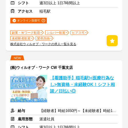
シフト
週3日以上 1日7時間以上
アクセス
稲毛駅
オンライン面接可
副業・Ｗワーク歓迎
シルバー歓迎
ピアス可
未経験者歓迎
髪色自由
株式会社ウィルオブ・ワークの求人一覧を見る
NEW
(株)ウィルオブ・ワーク CW 千葉支店
【看護助手】稲毛駅!<医療行為な
し>無資格・未経験OK！シフト相
談／日払い◎
給与
【経験者】時給1650円～【未経験者】時給1500円～ ＋交通費
雇用形態
派遣社員
シフト
週3日以上 1日7時間以上