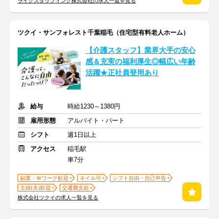
ライクスタッフィング株式会社の求人一覧を見る
ツクイ・サンフォレスト千葉稲毛（住宅型有料老人ホーム）
【介護スタッフ】業界大手の安心
感＆充実の福利厚生◎幅広い年齢
活躍★正社員登用あり
給与
時給1230～1380円
雇用形態
アルバイト・パート
シフト
週1日以上
アクセス
稲毛駅
車7分
副業・Ｗワーク歓迎
ネイル可
シフト自由・自己申告
主婦(夫)歓迎
交通費支給
株式会社ツクイの求人一覧を見る