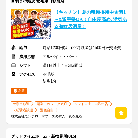
目利きの銀次 稲毛東口駅前店
【キッチン】夏の積極採用中★週1
～&派手髪OK！自由度高め♪活気あ
る海鮮居酒屋！
給与
時給1200円以上(22時以降は1500円)+交通費規定内支給
雇用形態
アルバイト・パート
シフト
週1日以上 1日3時間以上
アクセス
稲毛駅
徒歩1分
急募
大学生歓迎
副業・Ｗワーク歓迎
シフト自由・自己申告
未経験者歓迎
髪色自由
株式会社モンテローザフーズの求人一覧を見る
グッドタイムホーム・新検見川[015]