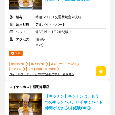
給与
時給1200円+交通費規定内支給
雇用形態
アルバイト・パート
シフト
週3日以上 1日2時間以上
アクセス
稲毛駅
車2分
急募
大学生歓迎
高校生歓迎
副業・Ｗワーク歓迎
ピアス可
シフト自由・自己申告
ロイヤルフードサービス株式会社の求人一覧を見る
ロイヤルホスト稲毛海岸店
【キッチン】キッチンは、もう一
つのキャンパス。ロイホでバイト
仲間ができる!未経験OK◎