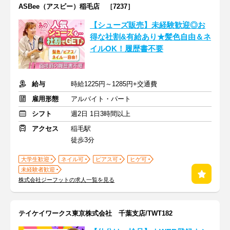
ASBee（アスビー）稲毛店 ［7237］
【シューズ販売】未経験歓迎◎お
得な社割&有給あり★髪色自由＆ネ
イルOK！履歴書不要
給与
時給1225円～1285円+交通費
雇用形態
アルバイト・パート
シフト
週2日 1日3時間以上
アクセス
稲毛駅
徒歩3分
大学生歓迎
ネイル可
ピアス可
ヒゲ可
未経験者歓迎
株式会社ジーフットの求人一覧を見る
テイケイワークス東京株式会社 千葉支店/TWT182