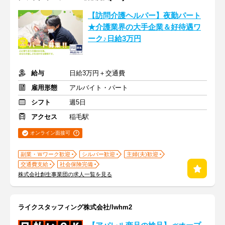
【訪問介護ヘルパー】夜勤パート
★介護業界の大手企業＆好待遇ワ
ーク♪日給3万円
給与
日給3万円＋交通費
雇用形態
アルバイト・パート
シフト
週5日
アクセス
稲毛駅
オンライン面接可
副業・Ｗワーク歓迎
シルバー歓迎
主婦(夫)歓迎
交通費支給
社会保険完備
株式会社創生事業団の求人一覧を見る
ライクスタッフィング株式会社/lwhm2