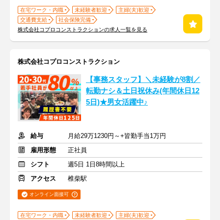
在宅ワーク・内職
未経験者歓迎
主婦(夫)歓迎
交通費支給
社会保険完備
株式会社コプロコンストラクションの求人一覧を見る
株式会社コプロコンストラクション
【事務スタッフ】＼未経験が8割／
転勤ナシ＆土日祝休み(年間休日12
5日)★男女活躍中♪
給与
月給29万1230円～+皆勤手当1万円
雇用形態
正社員
シフト
週5日 1日8時間以上
アクセス
椎柴駅
オンライン面接可
在宅ワーク・内職
未経験者歓迎
主婦(夫)歓迎