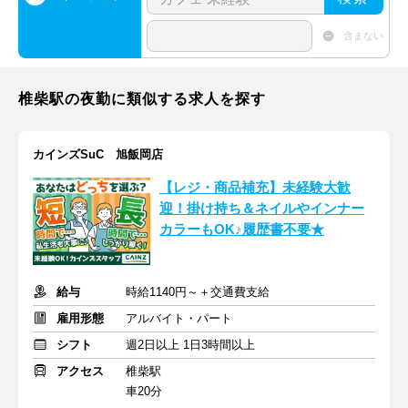
含まない
椎柴駅の夜勤に類似する求人を探す
カインズSuC 旭飯岡店
【レジ・商品補充】未経験大歓
迎！掛け持ち＆ネイルやインナー
カラーもOK♪履歴書不要★
給与
時給1140円～＋交通費支給
雇用形態
アルバイト・パート
シフト
週2日以上 1日3時間以上
アクセス
椎柴駅
車20分