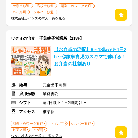
大学生歓迎
高校生歓迎
副業・Ｗワーク歓迎
ネイル可
シルバー歓迎
株式会社カインズの求人一覧を見る
ワタミの宅食 千葉銚子営業所【1186】
【お弁当の宅配】9～13時から1日2
h～◎家事育児のスキマで稼げる！
お弁当の社割あり
給与
完全出来高制
雇用形態
業務委託
シフト
週2日以上 1日2時間以上
アクセス
椎柴駅
副業・Ｗワーク歓迎
ネイル可
シルバー歓迎
ピアス可
ヒゲ可
ワタミ株式会社の求人一覧を見る