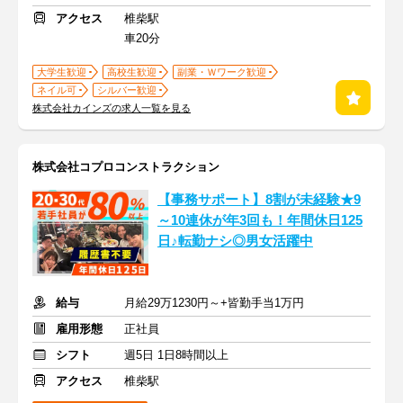
アクセス
椎柴駅
車20分
大学生歓迎
高校生歓迎
副業・Ｗワーク歓迎
ネイル可
シルバー歓迎
株式会社カインズの求人一覧を見る
株式会社コプロコンストラクション
【事務サポート】8割が未経験★9
～10連休が年3回も！年間休日125
日♪転勤ナシ◎男女活躍中
給与
月給29万1230円～+皆勤手当1万円
雇用形態
正社員
シフト
週5日 1日8時間以上
アクセス
椎柴駅