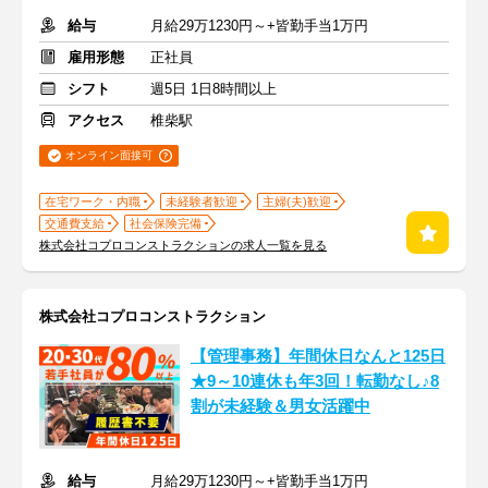
給与
月給29万1230円～+皆勤手当1万円
雇用形態
正社員
シフト
週5日 1日8時間以上
アクセス
椎柴駅
オンライン面接可
在宅ワーク・内職
未経験者歓迎
主婦(夫)歓迎
交通費支給
社会保険完備
株式会社コプロコンストラクションの求人一覧を見る
株式会社コプロコンストラクション
【管理事務】年間休日なんと125日
★9～10連休も年3回！転勤なし♪8
割が未経験＆男女活躍中
給与
月給29万1230円～+皆勤手当1万円