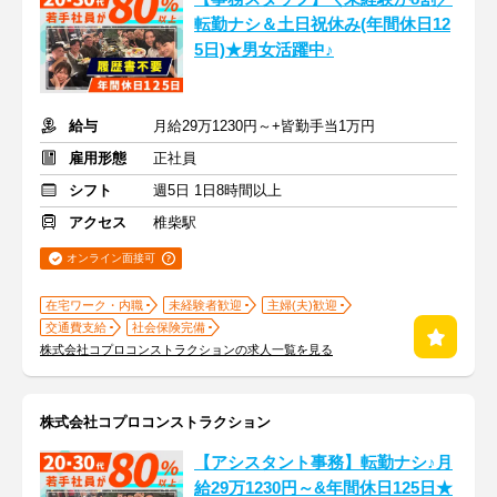
転勤ナシ＆土日祝休み(年間休日12
5日)★男女活躍中♪
給与
月給29万1230円～+皆勤手当1万円
雇用形態
正社員
シフト
週5日 1日8時間以上
アクセス
椎柴駅
オンライン面接可
在宅ワーク・内職
未経験者歓迎
主婦(夫)歓迎
交通費支給
社会保険完備
株式会社コプロコンストラクションの求人一覧を見る
株式会社コプロコンストラクション
【アシスタント事務】転勤ナシ♪月
給29万1230円～&年間休日125日★