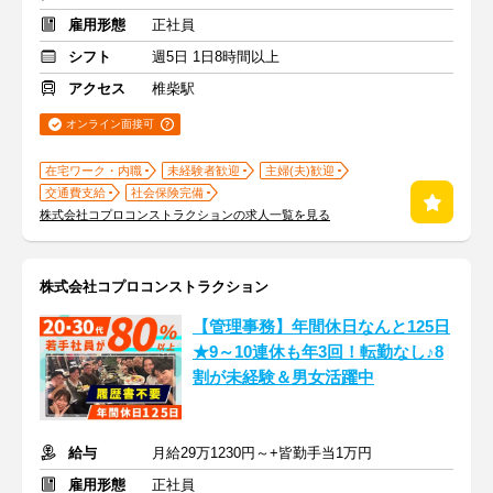
雇用形態
正社員
シフト
週5日 1日8時間以上
アクセス
椎柴駅
オンライン面接可
在宅ワーク・内職
未経験者歓迎
主婦(夫)歓迎
交通費支給
社会保険完備
株式会社コプロコンストラクションの求人一覧を見る
株式会社コプロコンストラクション
【管理事務】年間休日なんと125日
★9～10連休も年3回！転勤なし♪8
割が未経験＆男女活躍中
給与
月給29万1230円～+皆勤手当1万円
雇用形態
正社員