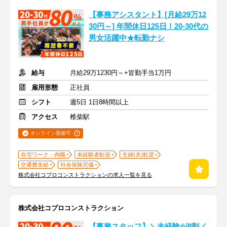
【事務アシスタント】[月給29万12
30円～] 年間休日125日！20-30代の
男女活躍中★転勤ナシ
給与
月給29万1230円～+皆勤手当1万円
雇用形態
正社員
シフト
週5日 1日8時間以上
アクセス
椎柴駅
オンライン面接可
在宅ワーク・内職
未経験者歓迎
主婦(夫)歓迎
交通費支給
社会保険完備
株式会社コプロコンストラクションの求人一覧を見る
株式会社コプロコンストラクション
【事務スタッフ】＼未経験が8割／