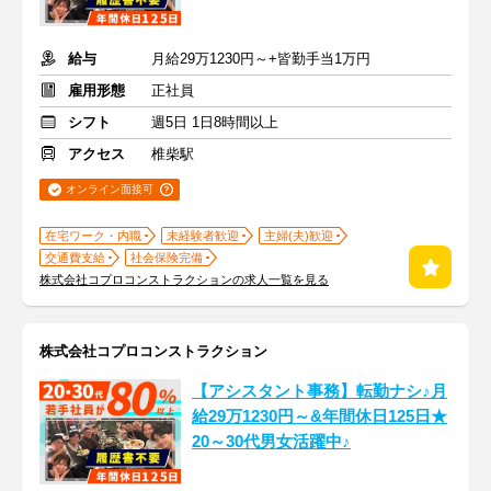
給与
月給29万1230円～+皆勤手当1万円
雇用形態
正社員
シフト
週5日 1日8時間以上
アクセス
椎柴駅
オンライン面接可
在宅ワーク・内職
未経験者歓迎
主婦(夫)歓迎
交通費支給
社会保険完備
株式会社コプロコンストラクションの求人一覧を見る
株式会社コプロコンストラクション
【アシスタント事務】転勤ナシ♪月
給29万1230円～&年間休日125日★
20～30代男女活躍中♪