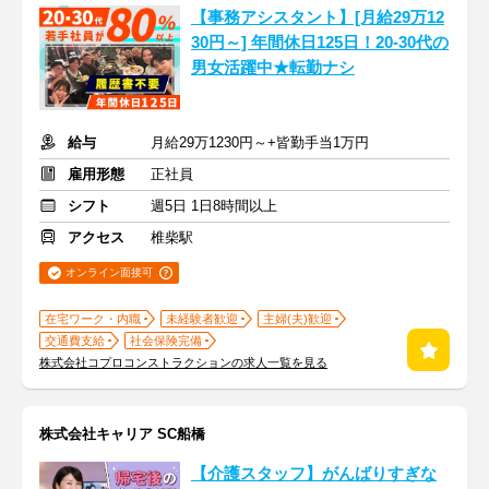
【事務アシスタント】[月給29万12
30円～] 年間休日125日！20-30代の
男女活躍中★転勤ナシ
給与
月給29万1230円～+皆勤手当1万円
雇用形態
正社員
シフト
週5日 1日8時間以上
アクセス
椎柴駅
オンライン面接可
在宅ワーク・内職
未経験者歓迎
主婦(夫)歓迎
交通費支給
社会保険完備
株式会社コプロコンストラクションの求人一覧を見る
株式会社キャリア SC船橋
【介護スタッフ】がんばりすぎな