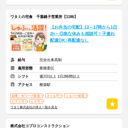
ワタミの宅食 千葉銚子営業所【1186】
【お弁当の宅配】13～17時から1日
2h～◎急な休みも相談可！子連れ
配達OK♪再配達なし
給与
完全出来高制
雇用形態
業務委託
シフト
週2日以上 1日2時間以上
アクセス
椎柴駅
副業・Ｗワーク歓迎
ネイル可
シルバー歓迎
ピアス可
ヒゲ可
ワタミ株式会社の求人一覧を見る
株式会社コプロコンストラクション