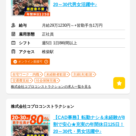
20～30代男女活躍中♪
給与
月給29万1230円～+皆勤手当1万円
雇用形態
正社員
シフト
週5日 1日8時間以上
アクセス
椎柴駅
オンライン面接可
在宅ワーク・内職
未経験者歓迎
主婦(夫)歓迎
交通費支給
社会保険完備
株式会社コプロコンストラクションの求人一覧を見る
株式会社コプロコンストラクション
【CAD事務】転勤ナシ＆未経験が8
割で安心★充実の年間休日125日！
20～30代・男女活躍中♪