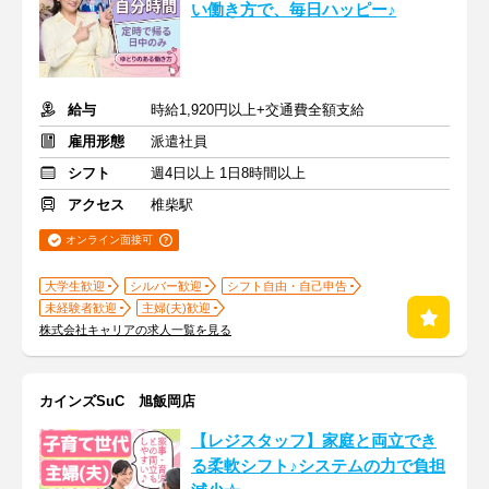
い働き方で、毎日ハッピー♪
給与
時給1,920円以上+交通費全額支給
雇用形態
派遣社員
シフト
週4日以上 1日8時間以上
アクセス
椎柴駅
オンライン面接可
大学生歓迎
シルバー歓迎
シフト自由・自己申告
未経験者歓迎
主婦(夫)歓迎
株式会社キャリアの求人一覧を見る
カインズSuC 旭飯岡店
【レジスタッフ】家庭と両立でき
る柔軟シフト♪システムの力で負担