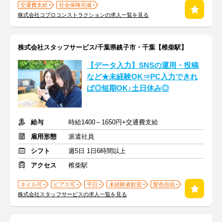
交通費支給
社会保険完備
株式会社コプロコンストラクションの求人一覧を見る
株式会社スタッフサービス/千葉県銚子市・千葉【椎柴駅】
【データ入力】SNSの運用・投稿
など★未経験OK⇒PC入力できれ
ば◎短期OK♪土日休み◎
給与
時給1400～1650円+交通費支給
雇用形態
派遣社員
シフト
週5日 1日6時間以上
アクセス
椎柴駅
ネイル可
ピアス可
平日
未経験者歓迎
髪色自由
株式会社スタッフサービスの求人一覧を見る