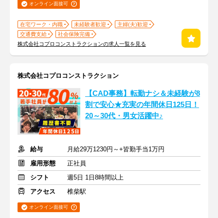
オンライン面接可
在宅ワーク・内職
未経験者歓迎
主婦(夫)歓迎
交通費支給
社会保険完備
株式会社コプロコンストラクションの求人一覧を見る
株式会社コプロコンストラクション
【CAD事務】転勤ナシ＆未経験が8
割で安心★充実の年間休日125日！
20～30代・男女活躍中♪
給与
月給29万1230円～+皆勤手当1万円
雇用形態
正社員
シフト
週5日 1日8時間以上
アクセス
椎柴駅
オンライン面接可