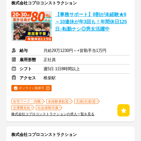
株式会社コプロコンストラクション
【事務サポート】8割が未経験★9
～10連休が年3回も！年間休日125
日♪転勤ナシ◎男女活躍中
給与
月給29万1230円～+皆勤手当1万円
雇用形態
正社員
シフト
週5日 1日8時間以上
アクセス
椎柴駅
オンライン面接可
在宅ワーク・内職
未経験者歓迎
主婦(夫)歓迎
交通費支給
社会保険完備
株式会社コプロコンストラクションの求人一覧を見る
株式会社コプロコンストラクション