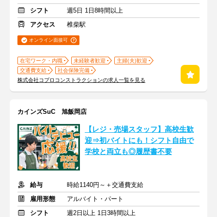
シフト
週5日 1日8時間以上
アクセス
椎柴駅
オンライン面接可
在宅ワーク・内職
未経験者歓迎
主婦(夫)歓迎
交通費支給
社会保険完備
株式会社コプロコンストラクションの求人一覧を見る
カインズSuC 旭飯岡店
【レジ・売場スタッフ】高校生歓
迎⇒初バイトにも！シフト自由で
学校と両立も◎履歴書不要
給与
時給1140円～＋交通費支給
雇用形態
アルバイト・パート
シフト
週2日以上 1日3時間以上