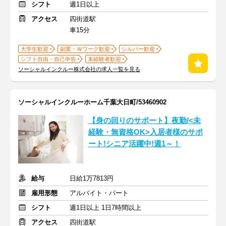
シフト
週1日以上
アクセス
四街道駅
車15分
大学生歓迎
副業・Ｗワーク歓迎
シルバー歓迎
シフト自由・自己申告
未経験者歓迎
ソーシャルインクルー株式会社の求人一覧を見る
ソーシャルインクルーホーム千葉大日町/53460902
【身の回りのサポート】夜勤/<未
経験・無資格OK>入居者様のサポ
ート!シニア活躍中!週1～！
給与
日給1万7813円
雇用形態
アルバイト・パート
シフト
週1日以上 1日7時間以上
アクセス
四街道駅