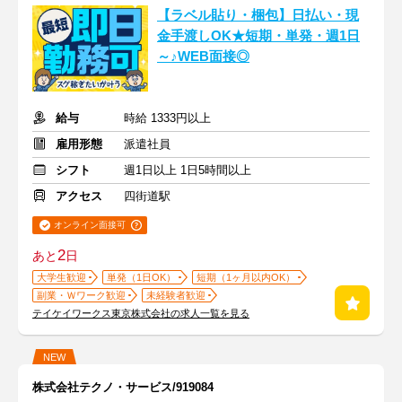
【ラベル貼り・梱包】日払い・現
金手渡しOK★短期・単発・週1日
～♪WEB面接◎
給与
時給 1333円以上
雇用形態
派遣社員
シフト
週1日以上 1日5時間以上
アクセス
四街道駅
オンライン面接可
2
あと
日
大学生歓迎
単発（1日OK）
短期（1ヶ月以内OK）
副業・Ｗワーク歓迎
未経験者歓迎
テイケイワークス東京株式会社の求人一覧を見る
NEW
株式会社テクノ・サービス/919084