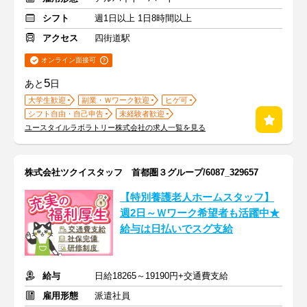
シフト
週1日以上 1日8時間以上
アクセス
四街道駅
オンライン面接可
5
あと
日
大学生歓迎
副業・Ｗワーク歓迎
ヒゲ可
シフト自由・自己申告
未経験者歓迎
ユースタイルラボラトリー株式会社の求人一覧を見る
株式会社ツクイスタッフ 首都圏３グループ/6087_329657
【特別養護老人ホームスタッフ】
週2日～Ｗワーク希望者も活躍中★
給与は日払いでスグ支給
給与
日給18265～19190円+交通費支給
雇用形態
派遣社員