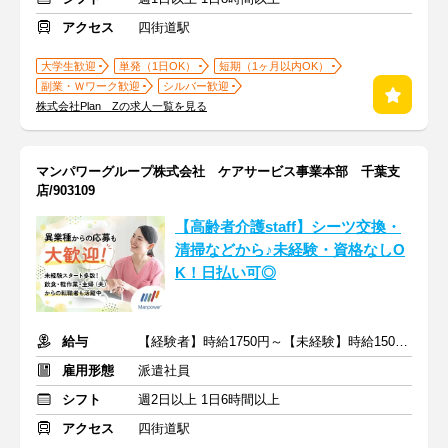
アクセス
四街道駅
大学生歓迎
単発（1日OK）
短期（1ヶ月以内OK）
副業・Ｗワーク歓迎
シルバー歓迎
株式会社Plan Zの求人一覧を見る
マンパワーグループ株式会社 ケアサービス事業本部 千葉支
店/903109
【高齢者介護staff】シーツ交換・
清掃などから♪未経験・資格なしO
K！日払い可◎
給与
【経験者】時給1750円～【未経験】時給1500円～ ※交通費全額
雇用形態
派遣社員
シフト
週2日以上 1日6時間以上
アクセス
四街道駅