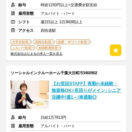
給与
時給1150円以上+交通費全額支給
雇用形態
アルバイト・パート
シフト
週2日以上 1日3時間以上
アクセス
四街道駅
大学生歓迎
高校生歓迎
副業・Ｗワーク歓迎
シルバー歓迎
未経験者歓迎
株式会社はなまるの求人一覧を見る
ソーシャルインクルーホーム千葉大日町/53460902
【お世話STAFF】夜勤/<未経験・
無資格OK>見回りがメイン♪シニア
活躍中!週1～!車通勤◎
給与
日給1万7813円
雇用形態
アルバイト・パート