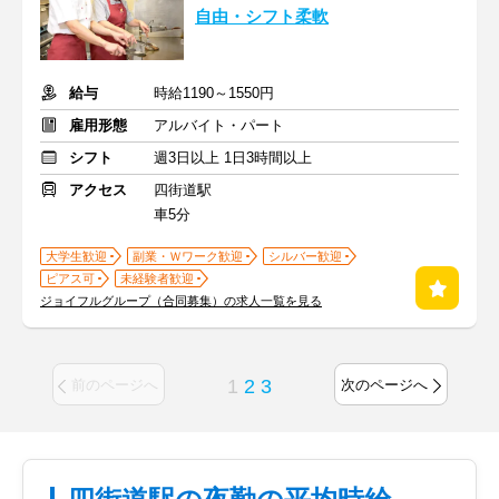
自由・シフト柔軟
給与
時給1190～1550円
雇用形態
アルバイト・パート
シフト
週3日以上 1日3時間以上
アクセス
四街道駅
車5分
大学生歓迎
副業・Ｗワーク歓迎
シルバー歓迎
ピアス可
未経験者歓迎
ジョイフルグループ（合同募集）の求人一覧を見る
1
2
3
前のページへ
次のページへ