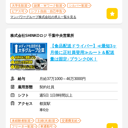
大学生歓迎
副業・Ｗワーク歓迎
シルバー歓迎
ピアス可
シフト自由・自己申告
マンパワーグループ株式会社の求人一覧を見る
株式会社SHINKOロジ 千葉中央営業所
【食品配送ドライバー】≪最短3ヶ
月後に正社員登用≫ルート＆配送
量は固定♪ブランクOK！
給与
月給37万1000～46万3000円
雇用形態
契約社員
シフト
週5日 1日8時間以上
アクセス
都賀駅
車6分
未経験者歓迎
主婦(夫)歓迎
交通費支給
フリーター歓迎
車通勤可