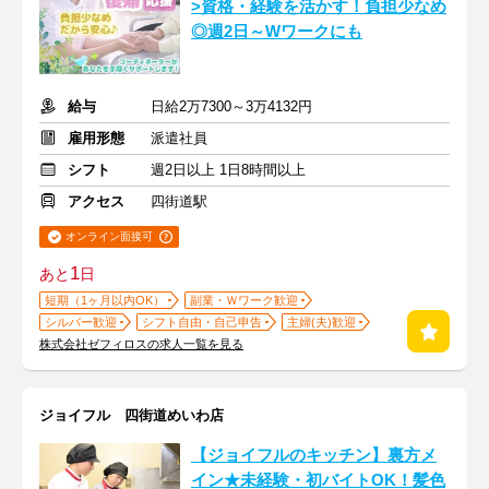
>資格・経験を活かす！負担少なめ
◎週2日～Wワークにも
給与
日給2万7300～3万4132円
雇用形態
派遣社員
シフト
週2日以上 1日8時間以上
アクセス
四街道駅
オンライン面接可
1
あと
日
短期（1ヶ月以内OK）
副業・Ｗワーク歓迎
シルバー歓迎
シフト自由・自己申告
主婦(夫)歓迎
株式会社ゼフィロスの求人一覧を見る
ジョイフル 四街道めいわ店
【ジョイフルのキッチン】裏方メ
イン★未経験・初バイトOK！髪色