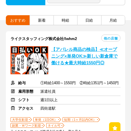
おすすめ
新着
時給
日給
月給
他の店舗
ライクスタッフィング株式会社/lwhm2
【アパレル商品の検品】≪オープ
ニング×単発OK≫新しい新倉庫で
働ける★最大時給1550円◎
給与
①時給1400～1550円 ②時給1351円～1450円
雇用形態
派遣社員
シフト
週1日以上
アクセス
四街道駅
大学生歓迎
単発（1日OK）
短期（1ヶ月以内OK）
副業・Ｗワーク歓迎
ネイル可