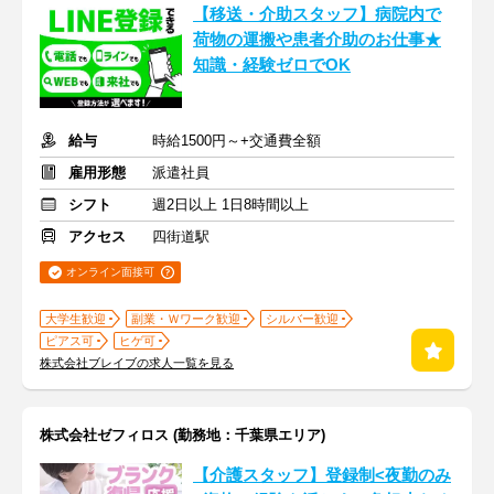
【移送・介助スタッフ】病院内で
荷物の運搬や患者介助のお仕事★
知識・経験ゼロでOK
給与
時給1500円～+交通費全額
雇用形態
派遣社員
シフト
週2日以上 1日8時間以上
アクセス
四街道駅
オンライン面接可
大学生歓迎
副業・Ｗワーク歓迎
シルバー歓迎
ピアス可
ヒゲ可
株式会社ブレイブの求人一覧を見る
株式会社ゼフィロス (勤務地：千葉県エリア)
【介護スタッフ】登録制<夜勤のみ