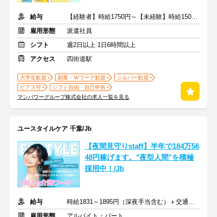
給与
【経験者】時給1750円～【未経験】時給1500円～ ※交通費全額
雇用形態
派遣社員
シフト
週2日以上 1日6時間以上
アクセス
四街道駅
大学生歓迎
副業・Ｗワーク歓迎
シルバー歓迎
ピアス可
シフト自由・自己申告
マンパワーグループ株式会社の求人一覧を見る
ユースタイルケア 千葉/Jb
【夜間見守りstaff】半年で184万56
48円稼げます。"夜型人間"を積極
採用中！/Jb
給与
時給1831～1895円（深夜手当含む）＋交通費支給
雇用形態
アルバイト・パート