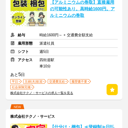
【アルミニウムの巻取】直接雇用
の可能性あり。高時給1600円。ア
ルミニウムの巻取
給与
時給1600円～ + 交通費全額支給
雇用形態
派遣社員
シフト
週5日
アクセス
四街道駅
車10分
5
あと
日
平日
主婦(夫)歓迎
交通費支給
履歴書不要
社会保険完備
株式会社テクノ・サービスの求人一覧を見る
NEW
株式会社テクノ・サービス
【仕分け・梱包】≪登録制≫日払