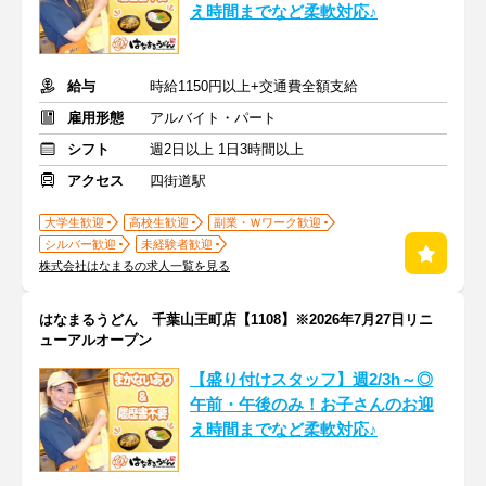
え時間までなど柔軟対応♪
給与
時給1150円以上+交通費全額支給
雇用形態
アルバイト・パート
シフト
週2日以上 1日3時間以上
アクセス
四街道駅
大学生歓迎
高校生歓迎
副業・Ｗワーク歓迎
シルバー歓迎
未経験者歓迎
株式会社はなまるの求人一覧を見る
はなまるうどん 千葉山王町店【1108】※2026年7月27日リニ
ューアルオープン
【盛り付けスタッフ】週2/3h～◎
午前・午後のみ！お子さんのお迎
え時間までなど柔軟対応♪