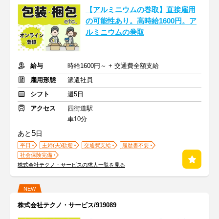
【アルミニウムの巻取】直接雇用
の可能性あり。高時給1600円。ア
ルミニウムの巻取
給与
時給1600円～ + 交通費全額支給
雇用形態
派遣社員
シフト
週5日
アクセス
四街道駅
車10分
5
あと
日
平日
主婦(夫)歓迎
交通費支給
履歴書不要
社会保険完備
株式会社テクノ・サービスの求人一覧を見る
NEW
株式会社テクノ・サービス/919089