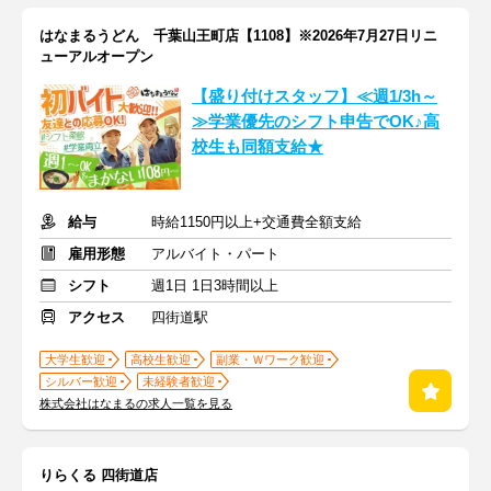
はなまるうどん 千葉山王町店【1108】※2026年7月27日リニ
ューアルオープン
【盛り付けスタッフ】≪週1/3h～
≫学業優先のシフト申告でOK♪高
校生も同額支給★
給与
時給1150円以上+交通費全額支給
雇用形態
アルバイト・パート
シフト
週1日 1日3時間以上
アクセス
四街道駅
大学生歓迎
高校生歓迎
副業・Ｗワーク歓迎
シルバー歓迎
未経験者歓迎
株式会社はなまるの求人一覧を見る
りらくる 四街道店