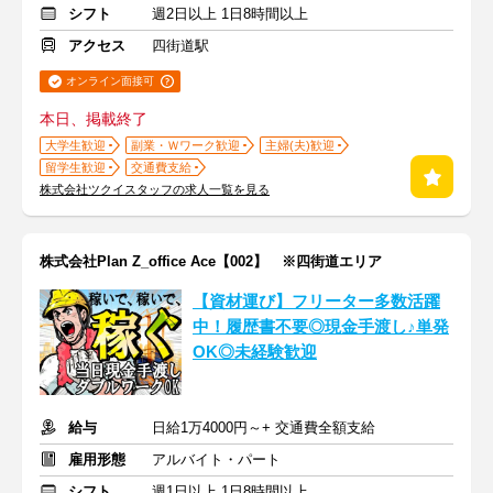
シフト
週2日以上 1日8時間以上
アクセス
四街道駅
オンライン面接可
本日、掲載終了
大学生歓迎
副業・Ｗワーク歓迎
主婦(夫)歓迎
留学生歓迎
交通費支給
株式会社ツクイスタッフの求人一覧を見る
株式会社Plan Z_office Ace【002】 ※四街道エリア
【資材運び】フリーター多数活躍
中！履歴書不要◎現金手渡し♪単発
OK◎未経験歓迎
給与
日給1万4000円～+ 交通費全額支給
雇用形態
アルバイト・パート
シフト
週1日以上 1日8時間以上