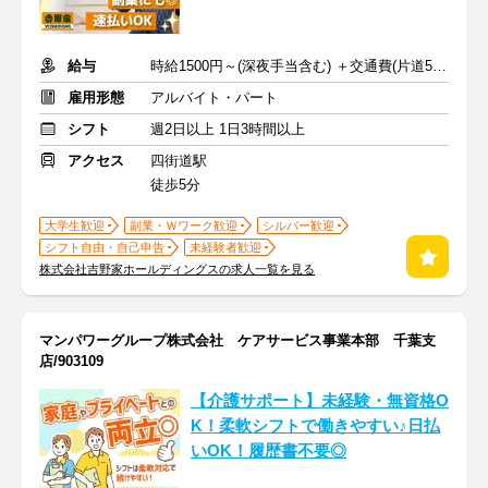
給与
時給1500円～(深夜手当含む) ＋交通費(片道500円まで支給)
雇用形態
アルバイト・パート
シフト
週2日以上 1日3時間以上
アクセス
四街道駅
徒歩5分
大学生歓迎
副業・Ｗワーク歓迎
シルバー歓迎
シフト自由・自己申告
未経験者歓迎
株式会社吉野家ホールディングスの求人一覧を見る
マンパワーグループ株式会社 ケアサービス事業本部 千葉支
店/903109
【介護サポート】未経験・無資格O
K！柔軟シフトで働きやすい♪日払
いOK！履歴書不要◎