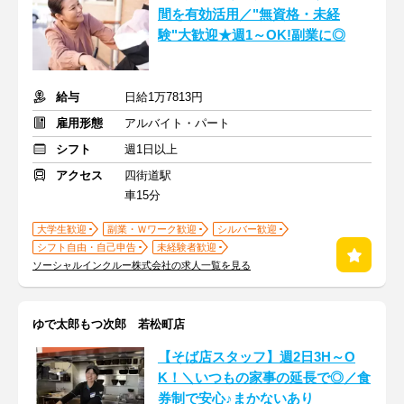
間を有効活用／"無資格・未経
験"大歓迎★週1～OK!副業に◎
給与
日給1万7813円
雇用形態
アルバイト・パート
シフト
週1日以上
アクセス
四街道駅
車15分
大学生歓迎
副業・Ｗワーク歓迎
シルバー歓迎
シフト自由・自己申告
未経験者歓迎
ソーシャルインクルー株式会社の求人一覧を見る
ゆで太郎もつ次郎 若松町店
【そば店スタッフ】週2日3H～O
K！＼いつもの家事の延長で◎／食
券制で安心♪まかないあり