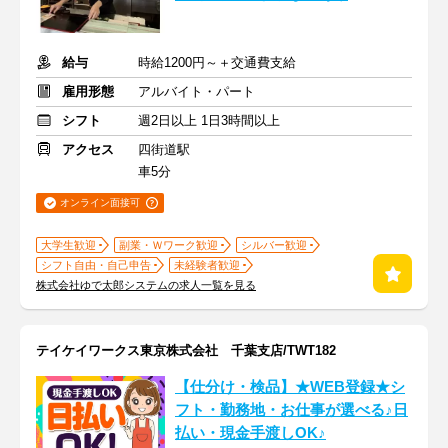
給与
時給1200円～＋交通費支給
雇用形態
アルバイト・パート
シフト
週2日以上 1日3時間以上
アクセス
四街道駅
車5分
オンライン面接可
大学生歓迎
副業・Ｗワーク歓迎
シルバー歓迎
シフト自由・自己申告
未経験者歓迎
株式会社ゆで太郎システムの求人一覧を見る
テイケイワークス東京株式会社 千葉支店/TWT182
【仕分け・検品】★WEB登録★シ
フト・勤務地・お仕事が選べる♪日
払い・現金手渡しOK♪