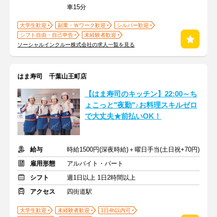
車15分
大学生歓迎
副業・Ｗワーク歓迎
シルバー歓迎
シフト自由・自己申告
未経験者歓迎
ソーシャルインクルー株式会社の求人一覧を見る
はま寿司 千葉山王町店
【はま寿司のキッチン】22:00～ち
ょこっと"夜勤"♪お料理スキルゼロ
で大丈夫★前払いOK！
給与
時給1500円(深夜時給)＋曜日手当(土日祝+70円)
雇用形態
アルバイト・パート
シフト
週1日以上 1日2時間以上
アクセス
四街道駅
大学生歓迎
未経験者歓迎
1日4h以内可