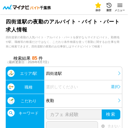
千葉県
保存
履歴
メニュー
四街道駅の夜勤のアルバイト・バイト・パート
求人情報
四街道駅の夜勤の人気バイト・アルバイト・パートを探すならマイナビバイト。勤務地
や駅、職種等の検索だけではなく、こだわり条件検索を使って夜勤に関するお仕事を簡
単に検索できます。四街道駅の夜勤のお仕事探しはマイナビバイトで検索！
85
検索結果
件
（最終更新日：2026年8月7日）
エリア/駅
四街道駅
選択してください
選択
職種
夜勤
こだわり
キーワード
検索
含まない