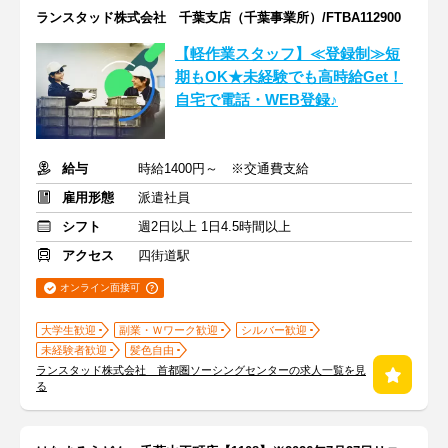
ランスタッド株式会社 千葉支店（千葉事業所）/FTBA112900
【軽作業スタッフ】≪登録制≫短
期もOK★未経験でも高時給Get！
自宅で電話・WEB登録♪
給与
時給1400円～ ※交通費支給
雇用形態
派遣社員
シフト
週2日以上 1日4.5時間以上
アクセス
四街道駅
オンライン面接可
大学生歓迎
副業・Ｗワーク歓迎
シルバー歓迎
未経験者歓迎
髪色自由
ランスタッド株式会社 首都圏ソーシングセンターの求人一覧を見
る