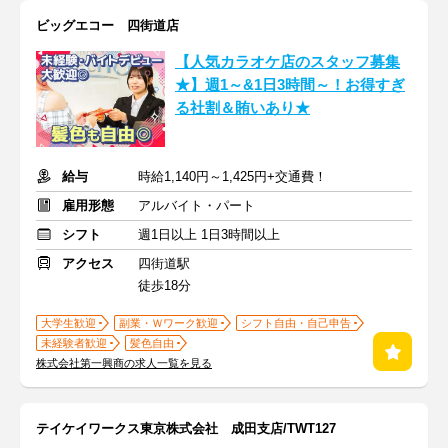
ビッグエコー 四街道店
【人気カラオケ店のスタッフ募集
★】週1～&1日3時間～！お得すぎ
る社割＆賄いあり★
給与
時給1,140円～1,425円+交通費！
雇用形態
アルバイト・パート
シフト
週1日以上 1日3時間以上
アクセス
四街道駅
徒歩18分
大学生歓迎
副業・Ｗワーク歓迎
シフト自由・自己申告
未経験者歓迎
髪色自由
株式会社第一興商の求人一覧を見る
テイケイワークス東京株式会社 成田支店/TWT127