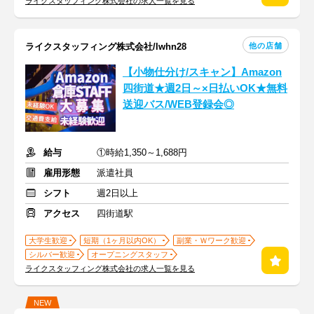
ライクスタッフィング株式会社の求人一覧を見る
他の店舗
ライクスタッフィング株式会社/lwhn28
【小物仕分け/スキャン】Amazon
四街道★週2日～×日払いOK★無料
送迎バス/WEB登録会◎
給与
①時給1,350～1,688円
雇用形態
派遣社員
シフト
週2日以上
アクセス
四街道駅
大学生歓迎
短期（1ヶ月以内OK）
副業・Ｗワーク歓迎
シルバー歓迎
オープニングスタッフ
ライクスタッフィング株式会社の求人一覧を見る
NEW