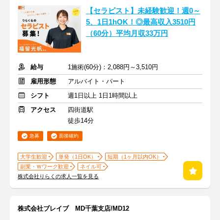
【セラピスト】未経験歓迎！週0～
5、1日1hOK！◎最高収入3510円
（60分）平均月収33万円
給与
1施術(60分)：2,088円～3,510円
雇用形態
アルバイト・パート
シフト
週1日以上 1日1時間以上
アクセス
四街道駅
徒歩14分
急募
面接確約
大学生歓迎
単発（1日OK）
短期（1ヶ月以内OK）
副業・Ｗワーク歓迎
ネイル可
株式会社りらくの求人一覧を見る
株式会社ブレイブ MD千葉支店/MD12