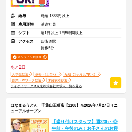
給与
時給 1333円以上
雇用形態
派遣社員
シフト
週1日以上 1日5時間以上
アクセス
四街道駅
徒歩5分
オンライン面接可
2
あと
日
大学生歓迎
単発（1日OK）
短期（1ヶ月以内OK）
副業・Ｗワーク歓迎
未経験者歓迎
テイケイワークス東京株式会社の求人一覧を見る
はなまるうどん 千葉山王町店【1108】※2026年7月27日リニ
ューアルオープン
【盛り付けスタッフ】週2/3h～◎
午前・午後のみ！お子さんのお迎