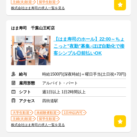
主婦(夫)歓迎
留学生歓迎
株式会社はま寿司の求人一覧を見る
はま寿司 千葉山王町店
【はま寿司のホール】22:00～ちょ
こっと"夜勤"募集♪ほぼ自動化で接
客シンプル◎前払いOK
給与
時給1500円(深夜時給)＋曜日手当(土日祝+70円)
雇用形態
アルバイト・パート
シフト
週1日以上 1日2時間以上
アクセス
四街道駅
大学生歓迎
未経験者歓迎
1日4h以内可
主婦(夫)歓迎
留学生歓迎
株式会社はま寿司の求人一覧を見る