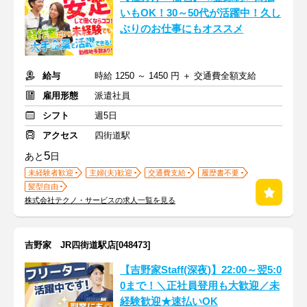
いもOK！30～50代が活躍中！久し
ぶりのお仕事にもオススメ
給与
時給 1250 ～ 1450 円 ＋ 交通費全額支給
雇用形態
派遣社員
シフト
週5日
アクセス
四街道駅
5
あと
日
未経験者歓迎
主婦(夫)歓迎
交通費支給
履歴書不要
髪型自由
株式会社テクノ・サービスの求人一覧を見る
吉野家 JR四街道駅店[048473]
【吉野家Staff(深夜)】22:00～翌5:0
0まで！＼正社員登用も大歓迎／未
経験歓迎★速払いOK