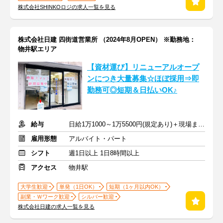
株式会社SHINKOロジの求人一覧を見る
株式会社日建 四街道営業所 （2024年8月OPEN） ※勤務地：
物井駅エリア
【資材運び】リニューアルオープ
ンにつき大量募集☆ほぼ採用⇒即
勤務可◎短期＆日払いOK♪
給与
日給1万1000～1万5500円(規定あり)＋現場までの交通費全額支給
雇用形態
アルバイト・パート
シフト
週1日以上 1日8時間以上
アクセス
物井駅
大学生歓迎
単発（1日OK）
短期（1ヶ月以内OK）
副業・Ｗワーク歓迎
シルバー歓迎
株式会社日建の求人一覧を見る