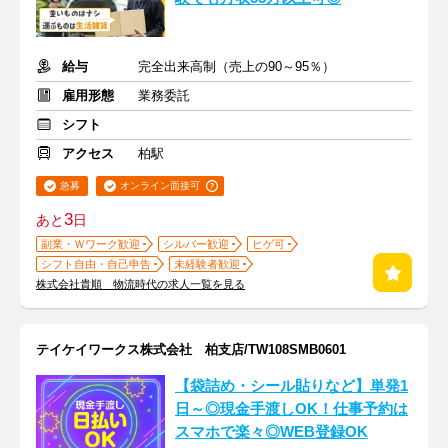
給与
完全出来高制（売上の90～95％）
雇用形態
業務委託
シフト
アクセス
柏駅
急募
オンライン面接可
3
あと
日
副業・Ｗワーク歓迎
シルバー歓迎
ヒゲ可
シフト自由・自己申告
未経験者歓迎
株式会社貴順 物流時代の求人一覧を見る
テイケイワークス株式会社 柏支店/TW108SMB0601
【袋詰め・シール貼りなど】単発1
日～◎現金手渡しOK！仕事予約は
スマホで楽々◎WEB登録OK