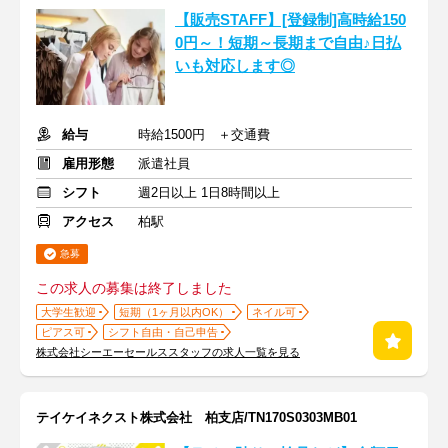
【販売STAFF】[登録制]高時給150
0円～！短期～長期まで自由♪日払
いも対応します◎
給与
時給1500円 ＋交通費
雇用形態
派遣社員
シフト
週2日以上 1日8時間以上
アクセス
柏駅
急募
この求人の募集は終了しました
大学生歓迎
短期（1ヶ月以内OK）
ネイル可
ピアス可
シフト自由・自己申告
株式会社シーエーセールススタッフの求人一覧を見る
テイケイネクスト株式会社 柏支店/TN170S0303MB01