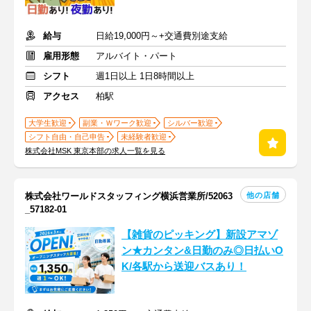
給与
日給19,000円～+交通費別途支給
雇用形態
アルバイト・パート
シフト
週1日以上 1日8時間以上
アクセス
柏駅
大学生歓迎
副業・Ｗワーク歓迎
シルバー歓迎
シフト自由・自己申告
未経験者歓迎
株式会社MSK 東京本部の求人一覧を見る
他の店舗
株式会社ワールドスタッフィング横浜営業所/52063
_57182-01
【雑貨のピッキング】新設アマゾ
ン★カンタン&日勤のみ◎日払いO
K/各駅から送迎バスあり！