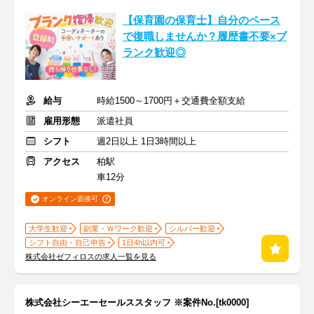
【保育園の保育士】自分のペース
で復職しませんか？履歴書不要×ブ
ランク歓迎◎
給与
時給1500～1700円＋交通費全額支給
雇用形態
派遣社員
シフト
週2日以上 1日3時間以上
アクセス
柏駅
車12分
オンライン面接可
大学生歓迎
副業・Ｗワーク歓迎
シルバー歓迎
シフト自由・自己申告
1日4h以内可
株式会社ゼフィロスの求人一覧を見る
株式会社シーエーセールススタッフ ※案件No.[tk0000]