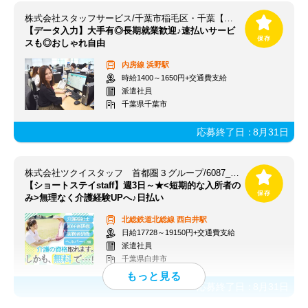
株式会社スタッフサービス/千葉市稲毛区・千葉【浜野駅】
【データ入力】大手有◎長期就業歓迎♪速払いサービ
スも◎おしゃれ自由
内房線
浜野駅
時給1400～1650円+交通費支給
派遣社員
千葉県千葉市
応募終了日：
8月31日
株式会社ツクイスタッフ 首都圏３グループ/6087_340879
【ショートステイstaff】週3日～★<短期的な入所者の
み>無理なく介護経験UPへ♪日払い
北総鉄道北総線
西白井駅
日給17728～19150円+交通費支給
派遣社員
千葉県白井市
応募終了日：
8月31日