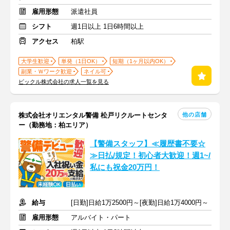
雇用形態
派遣社員
シフト
週1日以上 1日6時間以上
アクセス
柏駅
大学生歓迎
単発（1日OK）
短期（1ヶ月以内OK）
副業・Ｗワーク歓迎
ネイル可
ピックル株式会社の求人一覧を見る
他の店舗
株式会社オリエンタル警備 松戸リクルートセンタ
ー（勤務地：柏エリア）
【警備スタッフ】≪履歴書不要☆
≫日払/規定！初心者大歓迎！週1~/
私にも祝金20万円！
給与
[日勤]日給1万2500円～[夜勤]日給1万4000円～
雇用形態
アルバイト・パート