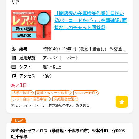
リア
【閉店後の在庫検品作業】日払い
◎バーコードをピっ→在庫確認♪面
接なしのチャット回答◎
給与
時給1400～1500円（夜勤手当含む） ※交通費規定内支給
雇用形態
アルバイト・パート
シフト
週1日以上
アクセス
柏駅
1
あと
日
大学生歓迎
副業・Ｗワーク歓迎
シルバー歓迎
シフト自由・自己申告
未経験者歓迎
アセットインベントリー株式会社の求人一覧を見る
NEW
株式会社ゼフィロス（勤務地：千葉県柏市）※案件ID：保0003
0_千葉県