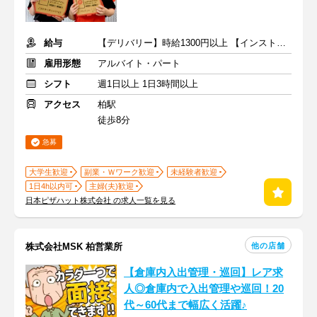
給与
【デリバリー】時給1300円以上 【インストア】時給1300円以上
雇用形態
アルバイト・パート
シフト
週1日以上 1日3時間以上
アクセス
柏駅
徒歩8分
急募
大学生歓迎
副業・Ｗワーク歓迎
未経験者歓迎
1日4h以内可
主婦(夫)歓迎
日本ピザハット株式会社 の求人一覧を見る
他の店舗
株式会社MSK 柏営業所
【倉庫内入出管理・巡回】レア求
人◎倉庫内で入出管理や巡回！20
代～60代まで幅広く活躍♪