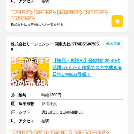
アクセス
柏駅
大学生歓迎
高校生歓迎
未経験者歓迎
1日4h以内可
主婦(夫)歓迎
株式会社はま寿司の求人一覧を見る
他の店舗
株式会社リージェンシー 関東支社/KTMBSS0650S
S
【検品・袋詰め】登録制* 20-40代
活躍♪かんたん作業でスキマ稼ぎ★
日払い/WEB登録！
給与
時給1300円
雇用形態
派遣社員
シフト
週1日以上 1日4時間以上
アクセス
柏駅
大学生歓迎
短期（1ヶ月以内OK）
副業・Ｗワーク歓迎