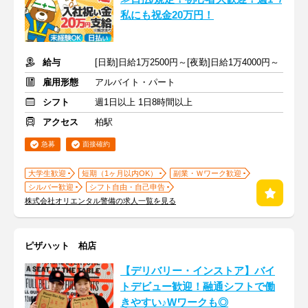
私にも祝金20万円！
給与
[日勤]日給1万2500円～[夜勤]日給1万4000円～
雇用形態
アルバイト・パート
シフト
週1日以上 1日8時間以上
アクセス
柏駅
急募
面接確約
大学生歓迎
短期（1ヶ月以内OK）
副業・Ｗワーク歓迎
シルバー歓迎
シフト自由・自己申告
株式会社オリエンタル警備の求人一覧を見る
ピザハット 柏店
【デリバリー・インストア】バイ
トデビュー歓迎！融通シフトで働
きやすい♪Wワークも◎