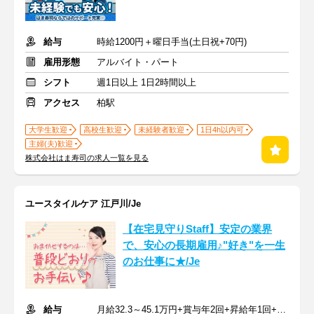
給与
時給1200円＋曜日手当(土日祝+70円)
雇用形態
アルバイト・パート
シフト
週1日以上 1日2時間以上
アクセス
柏駅
大学生歓迎
高校生歓迎
未経験者歓迎
1日4h以内可
主婦(夫)歓迎
株式会社はま寿司の求人一覧を見る
ユースタイルケア 江戸川/Je
【在宅見守りStaff】安定の業界
で、安心の長期雇用♪"好き"を一生
のお仕事に★/Je
給与
月給32.3～45.1万円+賞与年2回+昇給年1回+交通費全額