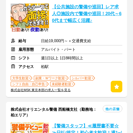
【公共施設の警備や巡回】レア求
人◎施設内で警備や巡回！20代～6
0代まで幅広く活躍♪
給与
日給19,000円～＋交通費支給
雇用形態
アルバイト・パート
シフト
週1日以上 1日8時間以上
アクセス
柏駅
大学生歓迎
副業・Ｗワーク歓迎
シルバー歓迎
シフト自由・自己申告
未経験者歓迎
株式会社MSK 東京本部の求人一覧を見る
他の店舗
株式会社オリエンタル警備 西船橋支社（勤務地：
柏エリア）
【警備スタッフ】≪履歴書不要☆
≫日払/規定！初心者大歓迎！週1~/