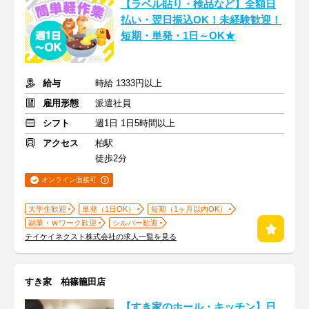
【ラベル貼り・検品など】全額日
払い・翌日振込OK！未経験歓迎！
短期・単発・1日～OK★
給与
時給 1333円以上
雇用形態
派遣社員
シフト
週1日 1日5時間以上
アクセス
柏駅
徒歩2分
オンライン面接可
大学生歓迎
単発（1日OK）
短期（1ヶ月以内OK）
副業・Ｗワーク歓迎
シルバー歓迎
テイケイネクスト株式会社の求人一覧を見る
すき家 柏篠籠田店
【すき家のホール・キッチン】日