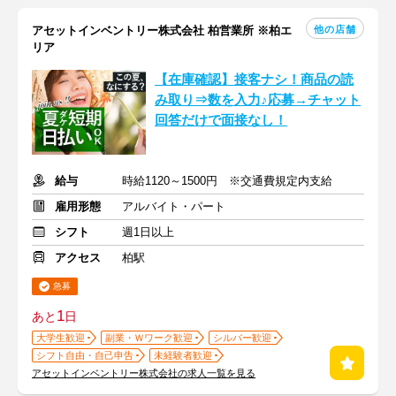
他の店舗
アセットインベントリー株式会社 柏営業所 ※柏エ
リア
【在庫確認】接客ナシ！商品の読
み取り⇒数を入力♪応募→チャット
回答だけで面接なし！
給与
時給1120～1500円 ※交通費規定内支給
雇用形態
アルバイト・パート
シフト
週1日以上
アクセス
柏駅
急募
1
あと
日
大学生歓迎
副業・Ｗワーク歓迎
シルバー歓迎
シフト自由・自己申告
未経験者歓迎
アセットインベントリー株式会社の求人一覧を見る