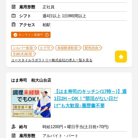
雇用形態
正社員
シフト
週4日以上 1日8時間以上
アクセス
柏駅
オンライン面接可
シルバー歓迎
ヒゲ可
未経験者歓迎
髪色自由
主婦(夫)歓迎
ユースタイルラボラトリー株式会社の求人一覧を見る
はま寿司 柏大山台店
【はま寿司のキッチン(17時～)】週
1日2H～OK！"部活がない日だ
け"も大歓迎♪履歴書不要
給与
時給1200円＋曜日手当(土日祝+70円)
雇用形態
アルバイト・パート