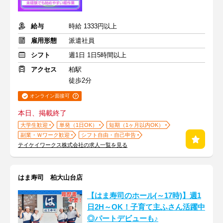
給与
時給 1333円以上
雇用形態
派遣社員
シフト
週1日 1日5時間以上
アクセス
柏駅
徒歩2分
オンライン面接可
本日、掲載終了
大学生歓迎
単発（1日OK）
短期（1ヶ月以内OK）
副業・Ｗワーク歓迎
シフト自由・自己申告
テイケイワークス株式会社の求人一覧を見る
はま寿司 柏大山台店
【はま寿司のホール(～17時)】週1
日2H～OK！子育て主ふさん活躍中
◎パートデビューも♪