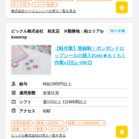
ネイル可
シルバー歓迎
株式会社リージェンシーの求人一覧を見る
他の店舗
ピックル株式会社 柏支店 ※勤務地：柏エリア/p
kswmsp
【軽作業】登録制｜ボンボンドロ
ップシールの袋入れetc★もくもく
作業×日払いOK◎
給与
時給1800円以上
雇用形態
派遣社員
シフト
週1日以上 1日6時間以上
アクセス
柏駅
大学生歓迎
単発（1日OK）
短期（1ヶ月以内OK）
副業・Ｗワーク歓迎
ネイル可
ピックル株式会社の求人一覧を見る