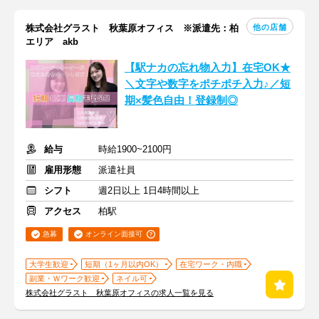
他の店舗
株式会社グラスト 秋葉原オフィス ※派遣先：柏
エリア akb
【駅ナカの忘れ物入力】在宅OK★
＼文字や数字をポチポチ入力♪／短
期×髪色自由！登録制◎
給与
時給1900~2100円
雇用形態
派遣社員
シフト
週2日以上 1日4時間以上
アクセス
柏駅
急募
オンライン面接可
大学生歓迎
短期（1ヶ月以内OK）
在宅ワーク・内職
副業・Ｗワーク歓迎
ネイル可
株式会社グラスト 秋葉原オフィスの求人一覧を見る