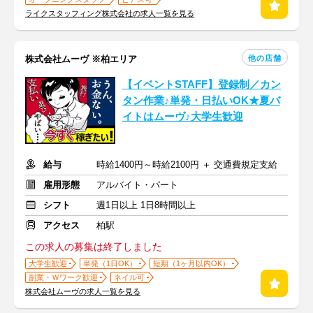
ライクスタッフィング株式会社の求人一覧を見る
他の店舗
株式会社ムーヴ ※柏エリア
【イベントSTAFF】登録制／カン
タン作業♪単発・日払いOK★夏バ
イトはムーヴ♪大学生歓迎
給与
時給1400円～時給2100円 ＋ 交通費規定支給
雇用形態
アルバイト・パート
シフト
週1日以上 1日8時間以上
アクセス
柏駅
この求人の募集は終了しました
大学生歓迎
単発（1日OK）
短期（1ヶ月以内OK）
副業・Ｗワーク歓迎
ネイル可
株式会社ムーヴの求人一覧を見る