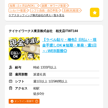
短期（1ヶ月以内OK）
副業・Ｗワーク歓迎
シルバー歓迎
シフト自由・自己申告
主婦(夫)歓迎
ケアスタッフィング株式会社の求人一覧を見る
テイケイワークス東京株式会社 柏支店/TWT144
【ラベル貼り・梱包】日払い・現
金手渡しOK★短期・単発・週1日
～♪WEB面接◎
給与
時給 1333円以上
雇用形態
派遣社員
シフト
週1日以上 1日5時間以上
アクセス
柏駅
徒歩0分
オンライン面接可