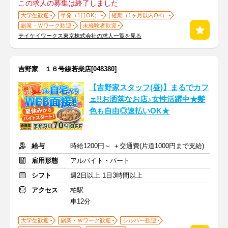
この求人の募集は終了しました
大学生歓迎
単発（1日OK）
短期（1ヶ月以内OK）
副業・Ｗワーク歓迎
未経験者歓迎
テイケイワークス東京株式会社の求人一覧を見る
吉野家 １６号線若柴店[048380]
【吉野家スタッフ(昼)】まるでカフ
ェ!!お洒落なお店♪女性活躍中★髪
色も自由◎速払いOK★
給与
時給1200円～ ＋交通費(片道1000円まで支給)
雇用形態
アルバイト・パート
シフト
週2日以上 1日3時間以上
アクセス
柏駅
車12分
大学生歓迎
副業・Ｗワーク歓迎
シルバー歓迎