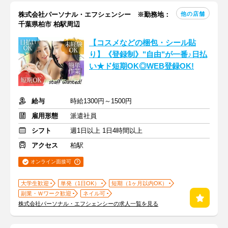
他の店舗
株式会社パーソナル・エフシェンシー ※勤務地：
千葉県柏市 柏駅周辺
【コスメなどの梱包・シール貼
り】《登録制》"自由"が一番♪日払
い★ド短期OK◎WEB登録OK!
給与
時給1300円～1500円
雇用形態
派遣社員
シフト
週1日以上 1日4時間以上
アクセス
柏駅
オンライン面接可
大学生歓迎
単発（1日OK）
短期（1ヶ月以内OK）
副業・Ｗワーク歓迎
ネイル可
株式会社パーソナル・エフシェンシーの求人一覧を見る