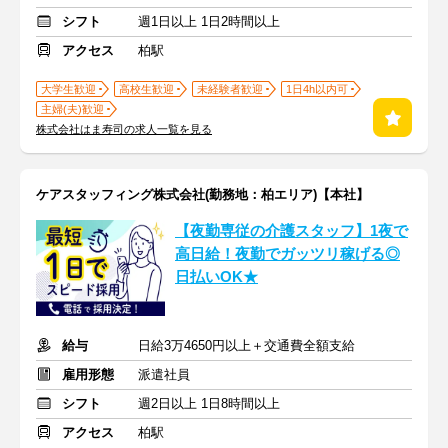
シフト
週1日以上 1日2時間以上
アクセス
柏駅
大学生歓迎
高校生歓迎
未経験者歓迎
1日4h以内可
主婦(夫)歓迎
株式会社はま寿司の求人一覧を見る
ケアスタッフィング株式会社(勤務地：柏エリア)【本社】
【夜勤専従の介護スタッフ】1夜で
高日給！夜勤でガッツリ稼げる◎
日払いOK★
給与
日給3万4650円以上＋交通費全額支給
雇用形態
派遣社員
シフト
週2日以上 1日8時間以上
アクセス
柏駅