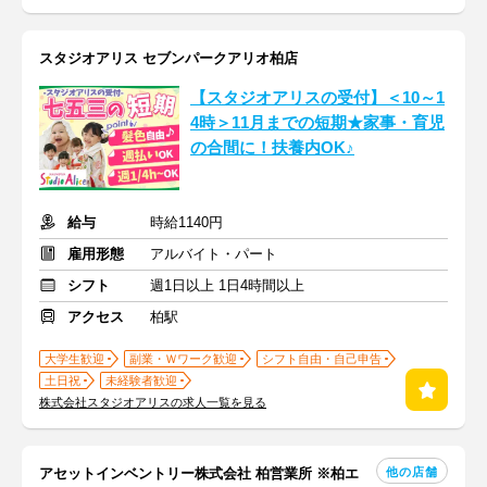
スタジオアリス セブンパークアリオ柏店
【スタジオアリスの受付】＜10～1
4時＞11月までの短期★家事・育児
の合間に！扶養内OK♪
給与
時給1140円
雇用形態
アルバイト・パート
シフト
週1日以上 1日4時間以上
アクセス
柏駅
大学生歓迎
副業・Ｗワーク歓迎
シフト自由・自己申告
土日祝
未経験者歓迎
株式会社スタジオアリスの求人一覧を見る
他の店舗
アセットインベントリー株式会社 柏営業所 ※柏エ