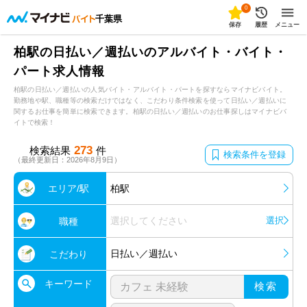
0
千葉県
保存
履歴
メニュー
柏駅の日払い／週払いのアルバイト・バイト・
パート求人情報
柏駅の日払い／週払いの人気バイト・アルバイト・パートを探すならマイナビバイト。
勤務地や駅、職種等の検索だけではなく、こだわり条件検索を使って日払い／週払いに
関するお仕事を簡単に検索できます。柏駅の日払い／週払いのお仕事探しはマイナビバ
イトで検索！
273
検索結果
件
検索条件を登録
（最終更新日：2026年8月9日）
エリア/駅
柏駅
選択してください
選択
職種
日払い／週払い
こだわり
キーワード
検索