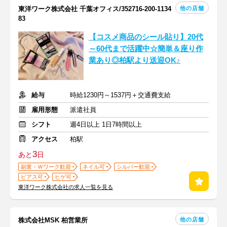
他の店舗
東洋ワーク株式会社 千葉オフィス/352716-200-1134
83
【コスメ商品のシール貼り】20代
～60代まで活躍中☆簡単＆座り作
業あり◎柏駅より送迎OK♪
給与
時給1230円～1537円＋交通費支給
雇用形態
派遣社員
シフト
週4日以上 1日7時間以上
アクセス
柏駅
3
あと
日
副業・Ｗワーク歓迎
ネイル可
シルバー歓迎
ピアス可
ヒゲ可
東洋ワーク株式会社の求人一覧を見る
他の店舗
株式会社MSK 柏営業所