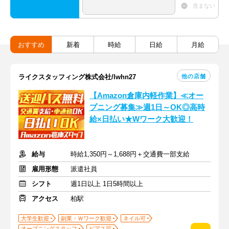
含まない
おすすめ
新着
時給
日給
月給
他の店舗
ライクスタッフィング株式会社/lwhn27
【Amazon倉庫内軽作業】≪オー
プニング募集≫週1日～OK◎高時
給×日払い★Wワーク大歓迎！
給与
時給1,350円～1,688円＋交通費一部支給
雇用形態
派遣社員
シフト
週1日以上 1日5時間以上
アクセス
柏駅
大学生歓迎
副業・Ｗワーク歓迎
ネイル可
オープニングスタッフ
ピアス可