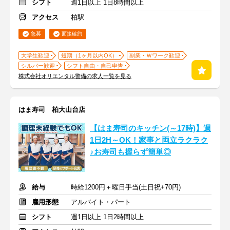
シフト
週1日以上 1日8時間以上
アクセス
柏駅
急募
面接確約
大学生歓迎
短期（1ヶ月以内OK）
副業・Ｗワーク歓迎
シルバー歓迎
シフト自由・自己申告
株式会社オリエンタル警備の求人一覧を見る
はま寿司 柏大山台店
【はま寿司のキッチン(～17時)】週
1日2H～OK！家事と両立ラクラク
♪お寿司も握らず簡単◎
給与
時給1200円＋曜日手当(土日祝+70円)
雇用形態
アルバイト・パート
シフト
週1日以上 1日2時間以上