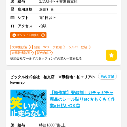
給与
1,350円〜＋交通費支給
雇用形態
派遣社員
シフト
週1日以上
アクセス
柏駅
オンライン面接可
大学生歓迎
副業・Ｗワーク歓迎
シルバー歓迎
未経験者歓迎
髪色自由
株式会社ワールドスタッフィングの求人一覧を見る
他の店舗
ピックル株式会社 柏支店 ※勤務地：柏エリア/p
kswmsp
【軽作業】登録制｜ガチャガチャ
商品のシール貼りetc★もくもく作
業×日払いOK◎
給与
時給1800円以上