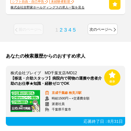
シフト自由・自己申告
未経験者歓迎
株式会社吉野家ホールディングスの求人一覧を見る
1
2
3
4
5
前のページへ
次のページへ
あなたの検索履歴からのおすすめ求人
株式会社ブレイブ MD千葉支店/MD12
【移送・介助スタッフ】病院内で荷物の運搬や患者介
助のお仕事★知識・経験ゼロでOK
京成千葉線
検見川駅
時給1500円～+交通費全額
派遣社員
千葉県千葉市
応募終了日：
8月31日