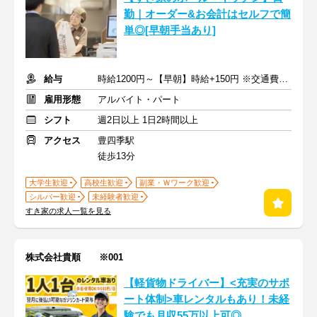
勤｜オーダー&お会計はセルフで簡
単◎[早朝手当あり]
給与
時給1200円～【早朝】時給+150円 ※交通費支給
雇用形態
アルバイト・パート
シフト
週2日以上 1日2時間以上
アクセス
豊四季駅
徒歩13分
大学生歓迎
高校生歓迎
副業・Ｗワーク歓迎
シルバー歓迎
未経験者歓迎
すき家の求人一覧を見る
株式会社貴順 ※001
【軽貨物ドライバー】<充実のサポ
ート体制>車レンタルもあり！未経
験でも月収55万以上可◎