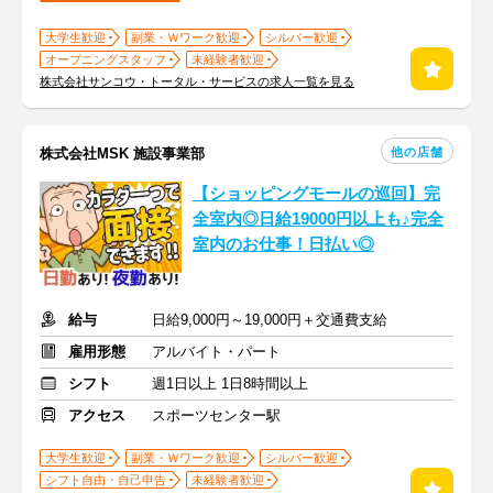
大学生歓迎
副業・Ｗワーク歓迎
シルバー歓迎
オープニングスタッフ
未経験者歓迎
株式会社サンコウ・トータル・サービスの求人一覧を見る
他の店舗
株式会社MSK 施設事業部
【ショッピングモールの巡回】完
全室内◎日給19000円以上も♪完全
室内のお仕事！日払い◎
給与
日給9,000円～19,000円＋交通費支給
雇用形態
アルバイト・パート
シフト
週1日以上 1日8時間以上
アクセス
スポーツセンター駅
大学生歓迎
副業・Ｗワーク歓迎
シルバー歓迎
シフト自由・自己申告
未経験者歓迎