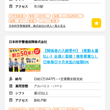
アクセス
市川駅
大学生歓迎
単発（1日OK）
短期（1ヶ月以内OK）
副業・Ｗワーク歓迎
シルバー歓迎
日本科学警備保障 株式会社の求人一覧を見る
日本科学警備保障株式会社
【関係者の入館受付】《夜勤＆週
払い》全員と面接！接客要素なし
◎単発◎９月末迄の短期OK
給与
日給1万1647円～+交通費全額支給
雇用形態
アルバイト・パート
シフト
週1日以上
アクセス
新松戸駅
大学生歓迎
単発（1日OK）
短期（1ヶ月以内OK）