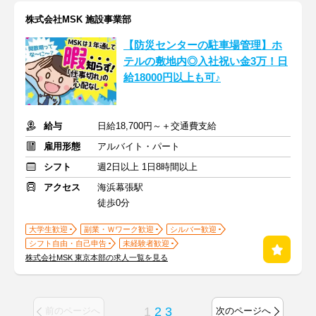
株式会社MSK 施設事業部
【防災センターの駐車場管理】ホ
テルの敷地内◎入社祝い金3万！日
給18000円以上も可♪
給与
日給18,700円～＋交通費支給
雇用形態
アルバイト・パート
シフト
週2日以上 1日8時間以上
アクセス
海浜幕張駅
徒歩0分
大学生歓迎
副業・Ｗワーク歓迎
シルバー歓迎
シフト自由・自己申告
未経験者歓迎
株式会社MSK 東京本部の求人一覧を見る
1
2
3
前のページへ
次のページへ