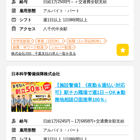
給与
日給1万2500円～＋交通費全額支給
雇用形態
アルバイト・パート
シフト
週1日以上 1日8時間以上
アクセス
八千代中央駅
大学生歓迎
単発（1日OK）
短期（1ヶ月以内OK）
副業・Ｗワーク歓迎
シルバー歓迎
株式会社JSS 千葉支社の求人一覧を見る
日本科学警備保障株式会社
【施設警備】《夜勤＆週払い対応
可》駅チカ職場で週1日～OK★勤
務地相談◎面接率100％♪
給与
日給1万6245円～1万6858円+交通費全額支給
雇用形態
アルバイト・パート
シフト
週1日以上 1日8時間以上