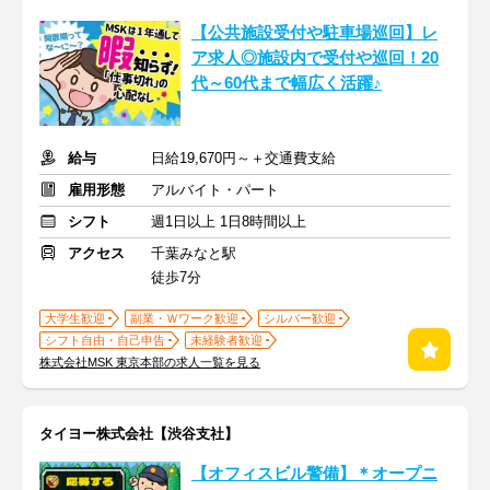
【公共施設受付や駐車場巡回】レ
ア求人◎施設内で受付や巡回！20
代～60代まで幅広く活躍♪
給与
日給19,670円～＋交通費支給
雇用形態
アルバイト・パート
シフト
週1日以上 1日8時間以上
アクセス
千葉みなと駅
徒歩7分
大学生歓迎
副業・Ｗワーク歓迎
シルバー歓迎
シフト自由・自己申告
未経験者歓迎
株式会社MSK 東京本部の求人一覧を見る
タイヨー株式会社【渋谷支社】
【オフィスビル警備】＊オープニ