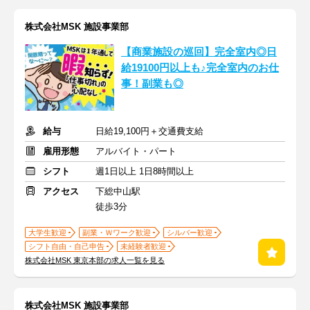
株式会社MSK 施設事業部
【商業施設の巡回】完全室内◎日
給19100円以上も♪完全室内のお仕
事！副業も◎
給与
日給19,100円＋交通費支給
雇用形態
アルバイト・パート
シフト
週1日以上 1日8時間以上
アクセス
下総中山駅
徒歩3分
大学生歓迎
副業・Ｗワーク歓迎
シルバー歓迎
シフト自由・自己申告
未経験者歓迎
株式会社MSK 東京本部の求人一覧を見る
株式会社MSK 施設事業部