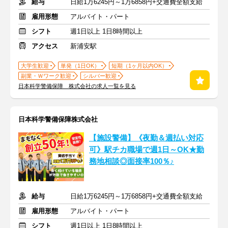
給与
日給1万6245円～1万6858円+交通費全額支給
雇用形態
アルバイト・パート
シフト
週1日以上 1日8時間以上
アクセス
新浦安駅
大学生歓迎
単発（1日OK）
短期（1ヶ月以内OK）
副業・Ｗワーク歓迎
シルバー歓迎
日本科学警備保障 株式会社の求人一覧を見る
日本科学警備保障株式会社
【施設警備】《夜勤＆週払い対応
可》駅チカ職場で週1日～OK★勤
務地相談◎面接率100％♪
給与
日給1万6245円～1万6858円+交通費全額支給
雇用形態
アルバイト・パート
シフト
週1日以上 1日8時間以上