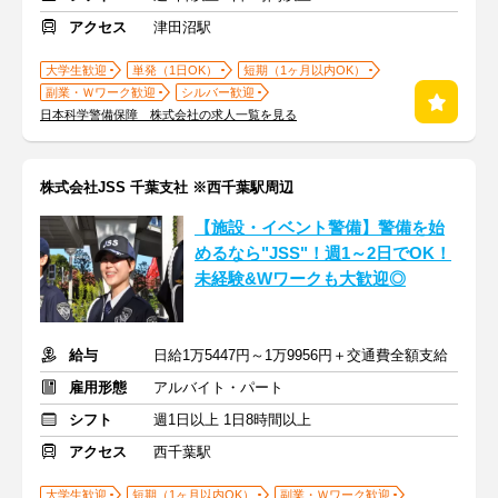
アクセス
津田沼駅
大学生歓迎
単発（1日OK）
短期（1ヶ月以内OK）
副業・Ｗワーク歓迎
シルバー歓迎
日本科学警備保障 株式会社の求人一覧を見る
株式会社JSS 千葉支社 ※西千葉駅周辺
【施設・イベント警備】警備を始
めるなら"JSS"！週1～2日でOK！
未経験&Wワークも大歓迎◎
給与
日給1万5447円～1万9956円＋交通費全額支給
雇用形態
アルバイト・パート
シフト
週1日以上 1日8時間以上
アクセス
西千葉駅
大学生歓迎
短期（1ヶ月以内OK）
副業・Ｗワーク歓迎