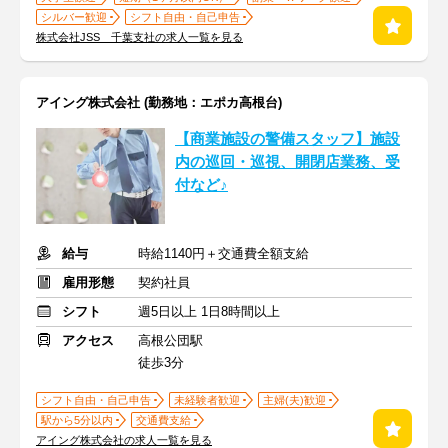
シルバー歓迎
シフト自由・自己申告
株式会社JSS 千葉支社の求人一覧を見る
アイング株式会社 (勤務地：エポカ高根台)
【商業施設の警備スタッフ】施設
内の巡回・巡視、開閉店業務、受
付など♪
給与
時給1140円＋交通費全額支給
雇用形態
契約社員
シフト
週5日以上 1日8時間以上
アクセス
高根公団駅
徒歩3分
シフト自由・自己申告
未経験者歓迎
主婦(夫)歓迎
駅から5分以内
交通費支給
アイング株式会社の求人一覧を見る