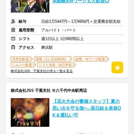
未経験&Wワークも大歓迎◎
給与
日給1万5447円～1万9956円＋交通費全額支給
雇用形態
アルバイト・パート
シフト
週1日以上 1日8時間以上
アクセス
舞浜駅
大学生歓迎
短期（1ヶ月以内OK）
副業・Ｗワーク歓迎
シルバー歓迎
シフト自由・自己申告
株式会社JSS 千葉支社の求人一覧を見る
株式会社JSS 千葉支社 ※八千代中央駅周辺
【花火大会の警備スタッフ】夏の
思い出を守る側へ♪高日給＆単発O
K＆週払い可