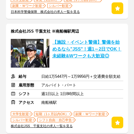
副業・Ｗワーク歓迎
シルバー歓迎
日本科学警備保障 株式会社の求人一覧を見る
株式会社JSS 千葉支社 ※南船橋駅周辺
【施設・イベント警備】警備を始
めるなら"JSS"！週1～2日でOK！
未経験&Wワークも大歓迎◎
給与
日給1万5447円～1万9956円＋交通費全額支給
雇用形態
アルバイト・パート
シフト
週1日以上 1日8時間以上
アクセス
南船橋駅
大学生歓迎
短期（1ヶ月以内OK）
副業・Ｗワーク歓迎
シルバー歓迎
シフト自由・自己申告
株式会社JSS 千葉支社の求人一覧を見る