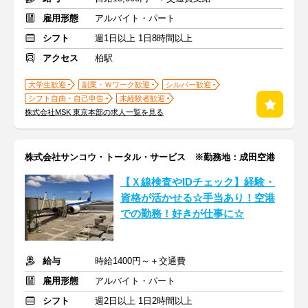
雇用形態
アルバイト・パート
シフト
週1日以上 1日8時間以上
アクセス
柏駅
大学生歓迎
副業・Ｗワーク歓迎
シルバー歓迎
シフト自由・自己申告
未経験者歓迎
株式会社MSK 東京本部の求人一覧を見る
株式会社サンコウ・トータル・サービス ※勤務地：成田空港
【Ｘ線検査やIDチェック】経験・
資格が活かせる☆手当あり！空港
での勤務！好きが仕事に☆
給与
時給1400円～＋交通費
雇用形態
アルバイト・パート
シフト
週2日以上 1日2時間以上