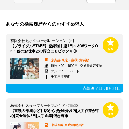
あなたの検索履歴からのおすすめ求人
有限会社あさのコーポレーション【n】
【ブライダルSTAFF】登録制｜週1日～＆WワークO
K！他のお仕事との両立にもピッタリ◎
京葉線(東京－蘇我)
舞浜駅
時給1400～1600円 +交通費規定支給
アルバイト・パート
千葉県浦安市
応募終了日：
8月31日
株式会社スタッフサービス/24-04428530
【書類の作成など】駅から徒歩5分以内|入力作業が中
心|完全週休2日|大手企業|習志野市
京成本線
京成津田沼駅