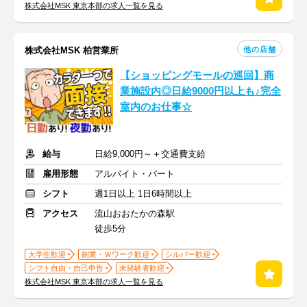
株式会社MSK 東京本部の求人一覧を見る
他の店舗
株式会社MSK 柏営業所
【ショッピングモールの巡回】商
業施設内◎日給9000円以上も♪完全
室内のお仕事☆
給与
日給9,000円～＋交通費支給
雇用形態
アルバイト・パート
シフト
週1日以上 1日6時間以上
アクセス
流山おおたかの森駅
徒歩5分
大学生歓迎
副業・Ｗワーク歓迎
シルバー歓迎
シフト自由・自己申告
未経験者歓迎
株式会社MSK 東京本部の求人一覧を見る