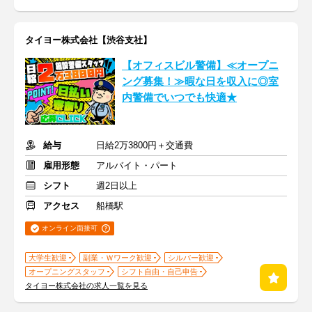
タイヨー株式会社【渋谷支社】
【オフィスビル警備】≪オープニ
ング募集！≫暇な日を収入に◎室
内警備でいつでも快適★
給与
日給2万3800円＋交通費
雇用形態
アルバイト・パート
シフト
週2日以上
アクセス
船橋駅
オンライン面接可
大学生歓迎
副業・Ｗワーク歓迎
シルバー歓迎
オープニングスタッフ
シフト自由・自己申告
タイヨー株式会社の求人一覧を見る