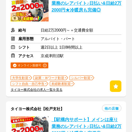
業務のレアバイト♪日払い&日給2万
2000円★冷暖房も完備◎
給与
日給2万2000円～＋交通費全額
雇用形態
アルバイト・パート
シフト
週2日以上 1日8時間以上
アクセス
京成津田沼駅
オンライン面接可
大学生歓迎
副業・Ｗワーク歓迎
シルバー歓迎
シフト自由・自己申告
未経験者歓迎
タイヨー株式会社の求人一覧を見る
他の店舗
タイヨー株式会社【松戸支社】
【駅構内サポート】メインは座り
業務のレアバイト♪日払い&日給2万