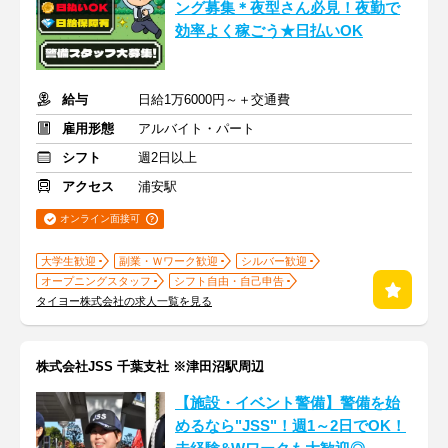
ング募集＊夜型さん必見！夜勤で
効率よく稼ごう★日払いOK
給与
日給1万6000円～＋交通費
雇用形態
アルバイト・パート
シフト
週2日以上
アクセス
浦安駅
オンライン面接可
大学生歓迎
副業・Ｗワーク歓迎
シルバー歓迎
オープニングスタッフ
シフト自由・自己申告
タイヨー株式会社の求人一覧を見る
株式会社JSS 千葉支社 ※津田沼駅周辺
【施設・イベント警備】警備を始
めるなら"JSS"！週1～2日でOK！