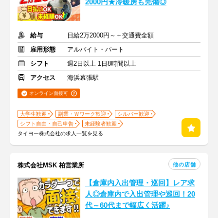
2000円★冷暖房も完備◎
給与
日給2万2000円～＋交通費全額
雇用形態
アルバイト・パート
シフト
週2日以上 1日8時間以上
アクセス
海浜幕張駅
オンライン面接可
大学生歓迎
副業・Ｗワーク歓迎
シルバー歓迎
シフト自由・自己申告
未経験者歓迎
タイヨー株式会社の求人一覧を見る
他の店舗
株式会社MSK 柏営業所
【倉庫内入出管理・巡回】レア求
人◎倉庫内で入出管理や巡回！20
代～60代まで幅広く活躍♪