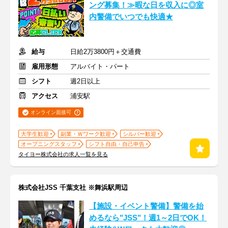
ング募集！≫暇な日を収入に◎室
内警備でいつでも快適★
給与
日給2万3800円＋交通費
雇用形態
アルバイト・パート
シフト
週2日以上
アクセス
浦安駅
オンライン面接可
大学生歓迎
副業・Ｗワーク歓迎
シルバー歓迎
オープニングスタッフ
シフト自由・自己申告
タイヨー株式会社の求人一覧を見る
株式会社JSS 千葉支社 ※舞浜駅周辺
【施設・イベント警備】警備を始
めるなら"JSS"！週1～2日でOK！