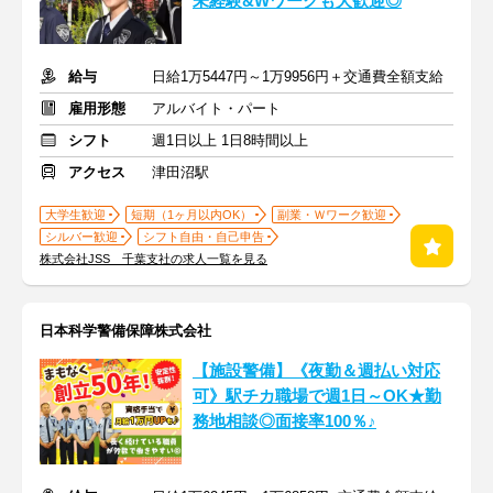
未経験&Wワークも大歓迎◎
給与
日給1万5447円～1万9956円＋交通費全額支給
雇用形態
アルバイト・パート
シフト
週1日以上 1日8時間以上
アクセス
津田沼駅
大学生歓迎
短期（1ヶ月以内OK）
副業・Ｗワーク歓迎
シルバー歓迎
シフト自由・自己申告
株式会社JSS 千葉支社の求人一覧を見る
日本科学警備保障株式会社
【施設警備】《夜勤＆週払い対応
可》駅チカ職場で週1日～OK★勤
務地相談◎面接率100％♪