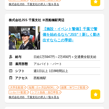
株式会社JSS 千葉支社の求人一覧を見る
株式会社JSS 千葉支社 ※西船橋駅周辺
【施設・イベント警備】千葉で警
備を始めるなら"JSS"！新しく動き
出すならこの季節♪
給与
日給1万5947円～2万456円＋交通費全額支給
雇用形態
アルバイト・パート
シフト
週1日以上 1日8時間以上
アクセス
西船橋駅
大学生歓迎
短期（1ヶ月以内OK）
副業・Ｗワーク歓迎
シルバー歓迎
シフト自由・自己申告
株式会社JSS 千葉支社の求人一覧を見る