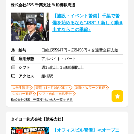
株式会社JSS 千葉支社 ※船橋駅周辺
【施設・イベント警備】千葉で警
備を始めるなら"JSS"！新しく動き
出すならこの季節♪
給与
日給1万5947円～2万456円＋交通費全額支給
雇用形態
アルバイト・パート
シフト
週1日以上 1日8時間以上
アクセス
船橋駅
大学生歓迎
短期（1ヶ月以内OK）
副業・Ｗワーク歓迎
シルバー歓迎
シフト自由・自己申告
株式会社JSS 千葉支社の求人一覧を見る
タイヨー株式会社【渋谷支社】
【オフィスビル警備】≪オープニ