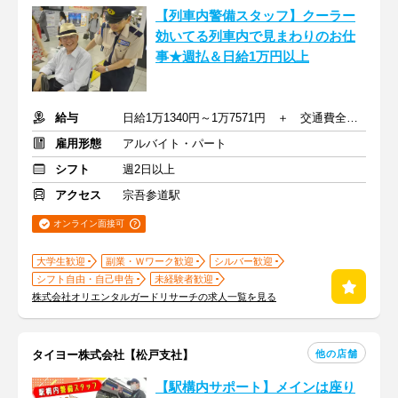
【列車内警備スタッフ】クーラー
効いてる列車内で見まわりのお仕
事★週払＆日給1万円以上
給与
日給1万1340円～1万7571円 ＋ 交通費全額支給
雇用形態
アルバイト・パート
シフト
週2日以上
アクセス
宗吾参道駅
オンライン面接可
大学生歓迎
副業・Ｗワーク歓迎
シルバー歓迎
シフト自由・自己申告
未経験者歓迎
株式会社オリエンタルガードリサーチの求人一覧を見る
他の店舗
タイヨー株式会社【松戸支社】
【駅構内サポート】メインは座り