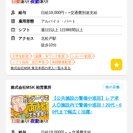
給与
日給19,000円～+交通費別途支給
雇用形態
アルバイト・パート
シフト
週1日以上 1日8時間以上
アクセス
北松戸駅
徒歩10分
大学生歓迎
副業・Ｗワーク歓迎
シルバー歓迎
シフト自由・自己申告
未経験者歓迎
株式会社MSK 東京本部の求人一覧を見る
他の店舗
株式会社MSK 柏営業所
【公共施設の警備や巡回】レア求
人◎施設内で警備や巡回！20代～6
0代まで幅広く活躍♪
給与
日給19,000円～＋交通費支給