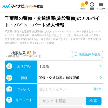
0
千葉県
保存
履歴
メニュー
千葉県の警備・交通誘導(施設警備)のアルバイ
ト・バイト・パート求人情報
千葉県の警備・交通誘導(施設警備)の人気バイト・アルバイト・パートを探すならマイナ
ビバイト。勤務地や駅、職種等の検索だけではなく、こだわり条件検索を使って警備・
交通誘導(施設警備)に関するお仕事を簡単に検索できます。千葉県の警備・交通誘導(施
設警備)のお仕事探しはマイナビバイトで検索！
82
検索結果
件
検索条件を登録
（最終更新日：2026年8月7日）
エリア/駅
千葉県
警備・交通誘導＞施設警備
職種
選択してください
選択
こだわり
キーワード
検索