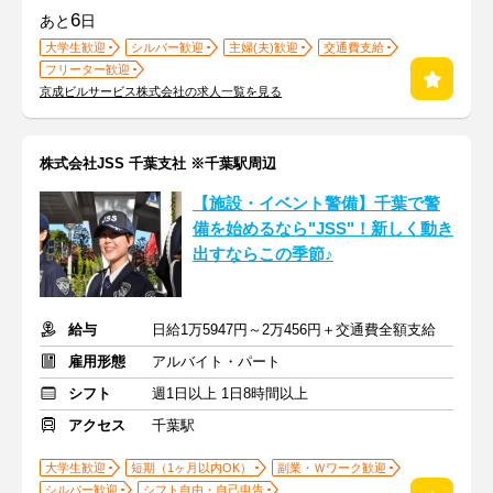
6
あと
日
大学生歓迎
シルバー歓迎
主婦(夫)歓迎
交通費支給
フリーター歓迎
京成ビルサービス株式会社の求人一覧を見る
株式会社JSS 千葉支社 ※千葉駅周辺
【施設・イベント警備】千葉で警
備を始めるなら"JSS"！新しく動き
出すならこの季節♪
給与
日給1万5947円～2万456円＋交通費全額支給
雇用形態
アルバイト・パート
シフト
週1日以上 1日8時間以上
アクセス
千葉駅
大学生歓迎
短期（1ヶ月以内OK）
副業・Ｗワーク歓迎
シルバー歓迎
シフト自由・自己申告