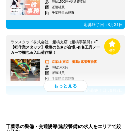
時給1500円+交通費支給
派遣社員
千葉県習志野市
応募終了日：
8月31日
ランスタッド株式会社 船橋支店（船橋事業所）/FFBS112727
【軽作業スタッフ】環境の良さが自慢♪有名工具メー
カーで梱包＆入出荷作業！
京葉線(東京－蘇我)
幕張豊砂駅
時給1400円
派遣社員
千葉県習志野市
応募終了日：
9月2日
千葉県の警備・交通誘導(施設警備)の求人をエリアで絞