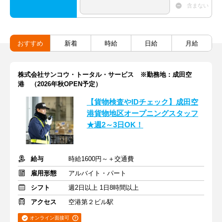
含まない
おすすめ
新着
時給
日給
月給
株式会社サンコウ・トータル・サービス ※勤務地：成田空
港 （2026年秋OPEN予定）
【貨物検査やIDチェック】成田空
港貨物地区オープニングスタッフ
★週2～3日OK！
給与
時給1600円～＋交通費
雇用形態
アルバイト・パート
シフト
週2日以上 1日8時間以上
アクセス
空港第２ビル駅
オンライン面接可