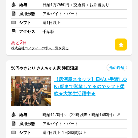
給与
日給1万7550円＋交通費＋お弁当あり
雇用形態
アルバイト・パート
シフト
週1日以上
アクセス
千葉駅
2
あと
日
株式会社コノフィーの求人一覧を見る
他の店舗
50円やきとり きんちゃん家 津田沼店
【居酒屋スタッフ】日払い手渡しO
K♪朝まで営業してるのでシフト柔
軟★大学生活躍中★
給与
時給1170円～（22時以降：時給1463円）※交通費全額支給
雇用形態
アルバイト・パート
シフト
週2日以上 1日3時間以上