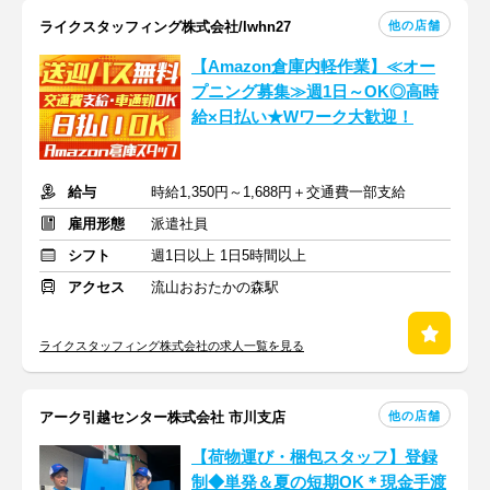
他の店舗
ライクスタッフィング株式会社/lwhn27
【Amazon倉庫内軽作業】≪オー
プニング募集≫週1日～OK◎高時
給×日払い★Wワーク大歓迎！
給与
時給1,350円～1,688円＋交通費一部支給
雇用形態
派遣社員
シフト
週1日以上 1日5時間以上
アクセス
流山おおたかの森駅
ライクスタッフィング株式会社の求人一覧を見る
他の店舗
アーク引越センター株式会社 市川支店
【荷物運び・梱包スタッフ】登録
制◆単発＆夏の短期OK＊現金手渡