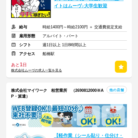
イトはムーヴ♪大学生歓迎
給与
時給1400円～時給2100円 ＋ 交通費規定支給
雇用形態
アルバイト・パート
シフト
週1日以上 1日8時間以上
アクセス
船橋駅
1
あと
日
株式会社ムーヴの求人一覧を見る
他の店舗
株式会社マイワーク 柏営業所 （2690812000※A
P・派遣）
【軽作業（シール貼り・仕分け・