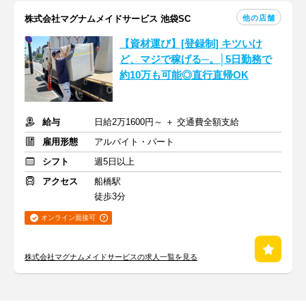
他の店舗
株式会社マグナムメイドサービス 池袋SC
【資材運び】[登録制] キツいけ
ど、マジで稼げる─。│5日勤務で
約10万も可能◎直行直帰OK
給与
日給2万1600円～ ＋ 交通費全額支給
雇用形態
アルバイト・パート
シフト
週5日以上
アクセス
船橋駅
徒歩3分
オンライン面接可
株式会社マグナムメイドサービスの求人一覧を見る