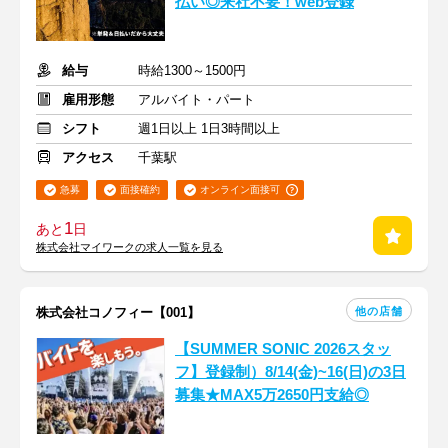
払い◎来社不要！web登録
給与
時給1300～1500円
雇用形態
アルバイト・パート
シフト
週1日以上 1日3時間以上
アクセス
千葉駅
急募
面接確約
オンライン面接可
1
あと
日
株式会社マイワークの求人一覧を見る
他の店舗
株式会社コノフィー【001】
【SUMMER SONIC 2026スタッ
フ】登録制）8/14(金)~16(日)の3日
募集★MAX5万2650円支給◎