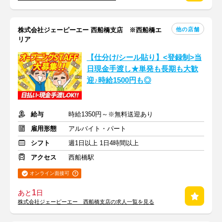
他の店舗
株式会社ジェーピーエー 西船橋支店 ※西船橋エ
リア
【仕分け/シール貼り】<登録制>当
日現金手渡し★単発も長期も大歓
迎♪時給1500円も◎
給与
時給1350円～※無料送迎あり
雇用形態
アルバイト・パート
シフト
週1日以上 1日4時間以上
アクセス
西船橋駅
オンライン面接可
1
あと
日
株式会社ジェーピーエー 西船橋支店の求人一覧を見る