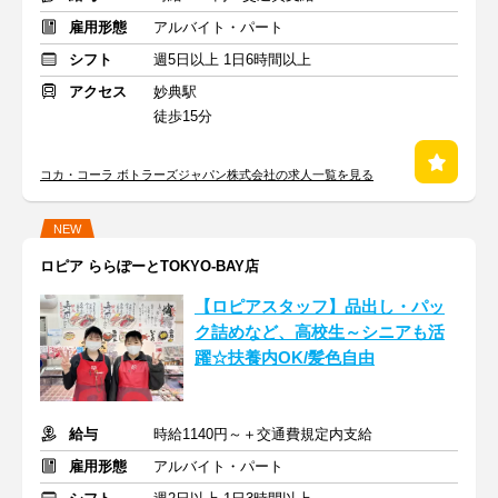
雇用形態
アルバイト・パート
シフト
週5日以上 1日6時間以上
アクセス
妙典駅
徒歩15分
コカ・コーラ ボトラーズジャパン株式会社の求人一覧を見る
NEW
ロピア ららぽーとTOKYO-BAY店
【ロピアスタッフ】品出し・パッ
ク詰めなど、高校生～シニアも活
躍☆扶養内OK/髪色自由
給与
時給1140円～＋交通費規定内支給
雇用形態
アルバイト・パート