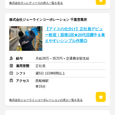
株式会社サンレディースの求人一覧を見る
株式会社ジェーラインコーポレーション 千葉営業所
【アイスの仕分け】正社員デビュ
ー歓迎！面接1回★20代活躍中＆覚
えやすいシンプル作業◎
給与
月給28万～35万円＋交通費全額支給
雇用形態
正社員
シフト
週5日 1日8時間以上
アクセス
西船橋駅
車15分
株式会社ジェーラインコーポレーションの求人一覧を見る