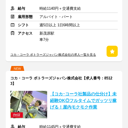
給与
時給1140円＋交通費支給
雇用形態
アルバイト・パート
シフト
週5日以上 1日6時間以上
アクセス
新茂原駅
車7分
コカ・コーラ ボトラーズジャパン株式会社の求人一覧を見る
NEW
コカ・コーラ ボトラーズジャパン株式会社【求人番号：8512
3】
【コカ･コーラ社製品の仕分け】未
経験OK◎フルタイムでガッツリ稼
げる！屋内モクモク作業
給与
時給1145円＋交通費支給