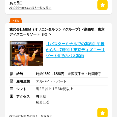
5
あと
日
株式会社REXYの求人一覧を見る
NEW
株式会社MBM（オリエンタルランドグループ）<勤務地：東京
ディズニーリゾート（R）>
【バスターミナルでの案内】午後
から6～7時間！東京ディズニーリ
ゾート®でのバス案内
給与
時給1350～1888円 ※深夜手当・時間帯手当含む
雇用形態
アルバイト・パート
シフト
週2日以上 1日6時間以上
アクセス
舞浜駅
徒歩15分
株式会社ＭＢＭの求人一覧を見る