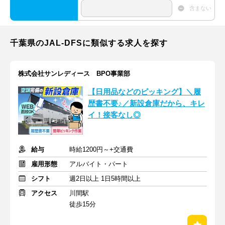
含まない
千葉県のJAL-DFSに類似する求人を探す
株式会社サンレディース BPO事業部
【日用品などのピッキング】＼履
歴書不要♪／新設倉庫だから、キレ
イ！接客なし◎
給与
時給1200円～+交通費
雇用形態
アルバイト・パート
シフト
週2日以上 1日5時間以上
アクセス
川間駅
徒歩15分