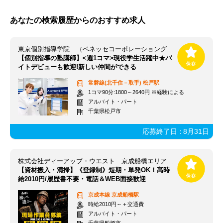
あなたの検索履歴からのおすすめ求人
東京個別指導学院 （ベネッセコーポレーショングループ） 松戸教室
【個別指導の塾講師】<週1コマ>現役学生活躍中★バ
イトデビューも歓迎!新しい仲間ができる
常磐線(北千住－取手)
松戸駅
1コマ90分:1800～2640円 ※経験による
アルバイト・パート
千葉県松戸市
応募終了日：
8月31日
株式会社ディーアップ・ウエスト 京成船橋エリア【001】
【資材搬入・清掃】《登録制》短期・単発OK！高時
給2010円/履歴書不要・電話＆WEB面接歓迎
京成本線
京成船橋駅
時給2010円～＋交通費
アルバイト・パート