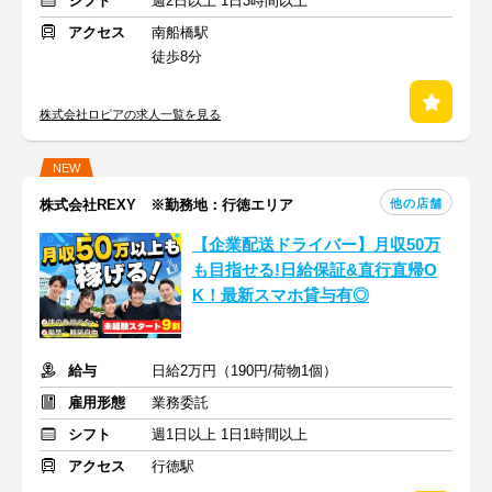
シフト
週2日以上 1日3時間以上
アクセス
南船橋駅
徒歩8分
株式会社ロピアの求人一覧を見る
NEW
他の店舗
株式会社REXY ※勤務地：行徳エリア
【企業配送ドライバー】月収50万
も目指せる!日給保証&直行直帰O
K！最新スマホ貸与有◎
給与
日給2万円（190円/荷物1個）
雇用形態
業務委託
シフト
週1日以上 1日1時間以上
アクセス
行徳駅