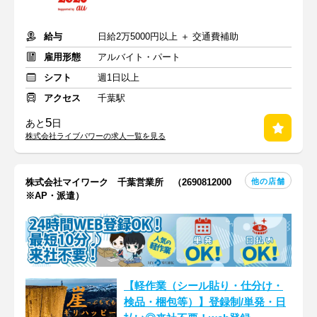
給与
日給2万5000円以上 ＋ 交通費補助
雇用形態
アルバイト・パート
シフト
週1日以上
アクセス
千葉駅
5
あと
日
株式会社ライブパワーの求人一覧を見る
他の店舗
株式会社マイワーク 千葉営業所 （2690812000
※AP・派遣）
【軽作業（シール貼り・仕分け・
検品・梱包等）】登録制/単発・日