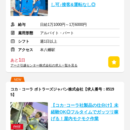
し可♪接客&運転なし◎
給与
日給1万1000円～1万6000円
雇用形態
アルバイト・パート
シフト
週1日以上
アクセス
本八幡駅
1
あと
日
アーク引越センター株式会社の求人一覧を見る
NEW
コカ・コーラ ボトラーズジャパン株式会社【求人番号：8519
5】
【コカ･コーラ社製品の仕分け】未
経験OK◎フルタイムでガッツリ稼
げる！屋内モクモク作業