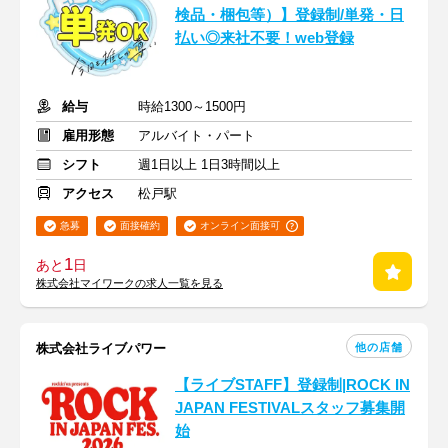
検品・梱包等）】登録制/単発・日
払い◎来社不要！web登録
給与
時給1300～1500円
雇用形態
アルバイト・パート
シフト
週1日以上 1日3時間以上
アクセス
松戸駅
急募
面接確約
オンライン面接可
1
あと
日
株式会社マイワークの求人一覧を見る
他の店舗
株式会社ライブパワー
【ライブSTAFF】登録制|ROCK IN
JAPAN FESTIVALスタッフ募集開
始