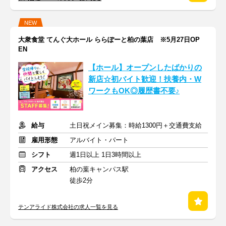
NEW
大衆食堂 てんぐ大ホール ららぽーと柏の葉店 ※5月27日OP
EN
【ホール】オープンしたばかりの
新店☆初バイト歓迎！扶養内・W
ワークもOK◎履歴書不要♪
給与
土日祝メイン募集：時給1300円＋交通費支給
雇用形態
アルバイト・パート
シフト
週1日以上 1日3時間以上
アクセス
柏の葉キャンパス駅
徒歩2分
テンアライド株式会社の求人一覧を見る