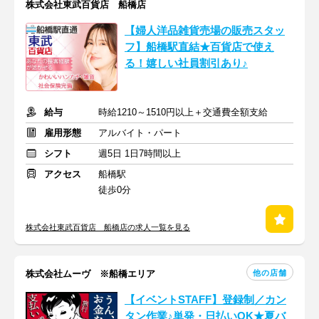
株式会社東武百貨店 船橋店
【婦人洋品雑貨売場の販売スタッ
フ】船橋駅直結★百貨店で使え
る！嬉しい社員割引あり♪
給与
時給1210～1510円以上＋交通費全額支給
雇用形態
アルバイト・パート
シフト
週5日 1日7時間以上
アクセス
船橋駅
徒歩0分
株式会社東武百貨店 船橋店の求人一覧を見る
他の店舗
株式会社ムーヴ ※船橋エリア
【イベントSTAFF】登録制／カン
タン作業♪単発・日払いOK★夏バ