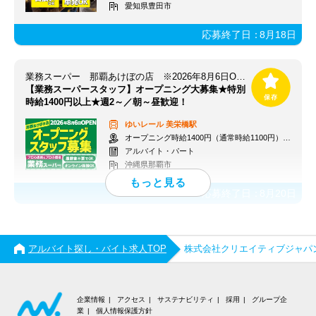
愛知県豊田市
応募終了日：
8月18日
業務スーパー 那覇あけぼの店 ※2026年8月6日OPEN
【業務スーパースタッフ】オープニング大募集★特別
時給1400円以上★週2～／朝～昼歓迎！
ゆいレール
美栄橋駅
オープニング時給1400円（通常時給1100円）※各種手当あり
アルバイト・パート
沖縄県那覇市
応募終了日：
8月20日
アルバイト探し・バイト求人TOP
株式会社クリエイティブジャパ
企業情報
アクセス
サステナビリティ
採用
グループ企
業
個人情報保護方針