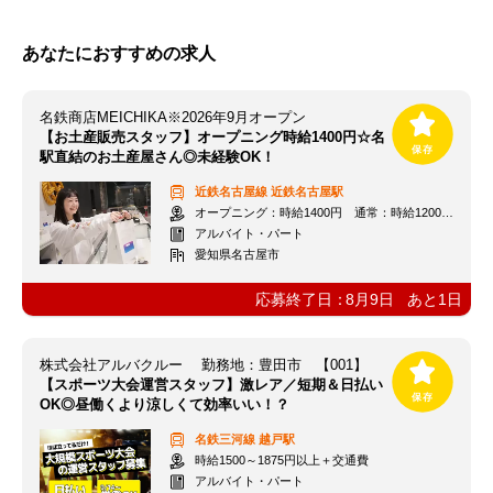
あなたにおすすめの求人
名鉄商店MEICHIKA※2026年9月オープン
【お土産販売スタッフ】オープニング時給1400円☆名
駅直結のお土産屋さん◎未経験OK！
近鉄名古屋線
近鉄名古屋駅
オープニング：時給1400円 通常：時給1200円～＋交通費全額支給
アルバイト・パート
愛知県名古屋市
応募終了日：
8月9日
あと
1
日
株式会社アルバクルー 勤務地：豊田市 【001】
【スポーツ大会運営スタッフ】激レア／短期＆日払い
OK◎昼働くより涼しくて効率いい！？
名鉄三河線
越戸駅
時給1500～1875円以上＋交通費
アルバイト・パート