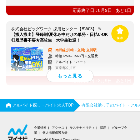
応募終了日：
8月9日
あと
1
日
株式会社ビッグワーク 採用センター【BW03】 ※立川エリア
【搬入搬出】登録制/夏休み中だけの単発・日払いOK
◎履歴書不要★高校生・大学生歓迎！
南武線(川崎－立川)
立川駅
時給1250～1563円＋交通費
アルバイト・パート
東京都立川市
応募終了日：
8月9日
あと
1
日
アルバイト探し・バイト求人TOP
有限会社浜っ子のバイト・アル
企業情報
アクセス
サステナビリティ
採用
グループ企
業
個人情報保護方針
Copyright © Mynavi Corporation