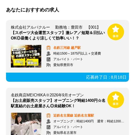
あなたにおすすめの求人
株式会社アルバクルー 勤務地：豊田市 【001】
【スポーツ大会運営スタッフ】激レア／短期＆日払い
OK◎昼働くより涼しくて効率いい！？
名鉄三河線
越戸駅
時給1500～1875円以上＋交通費
アルバイト・パート
愛知県豊田市
応募終了日：
8月18日
名鉄商店MEICHIKA※2026年9月オープン
【お土産販売スタッフ】オープニング時給1400円☆名
駅直結のお土産屋さん◎未経験OK！
近鉄名古屋線
近鉄名古屋駅
オープニング：時給1400円 通常：時給1200円～＋交通費全額支給
アルバイト・パート
愛知県名古屋市