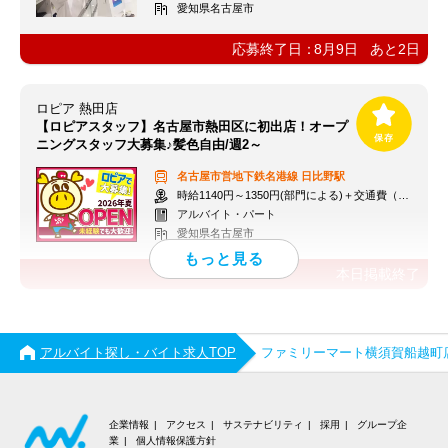
愛知県名古屋市
応募終了日：
8月9日
あと
2
日
ロピア 熱田店
【ロピアスタッフ】名古屋市熱田区に初出店！オープ
ニングスタッフ大募集♪髪色自由/週2～
名古屋市営地下鉄名港線
日比野駅
時給1140円～1350円(部門による)＋交通費（社内規定）
アルバイト・パート
愛知県名古屋市
本日掲載終了
アルバイト探し・バイト求人TOP
ファミリーマート横須賀船越町
企業情報
アクセス
サステナビリティ
採用
グループ企
業
個人情報保護方針