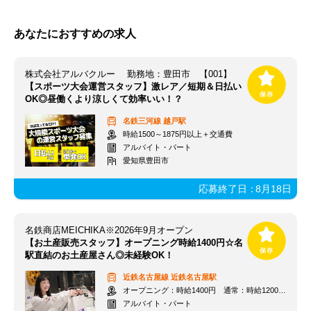
あなたにおすすめの求人
株式会社アルバクルー 勤務地：豊田市 【001】
【スポーツ大会運営スタッフ】激レア／短期＆日払い
OK◎昼働くより涼しくて効率いい！？
名鉄三河線
越戸駅
時給1500～1875円以上＋交通費
アルバイト・パート
愛知県豊田市
応募終了日：
8月18日
名鉄商店MEICHIKA※2026年9月オープン
【お土産販売スタッフ】オープニング時給1400円☆名
駅直結のお土産屋さん◎未経験OK！
近鉄名古屋線
近鉄名古屋駅
オープニング：時給1400円 通常：時給1200円～＋交通費全額支給
アルバイト・パート