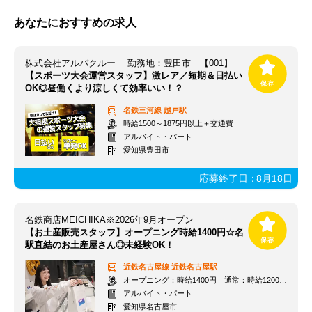
あなたにおすすめの求人
株式会社アルバクルー 勤務地：豊田市 【001】
【スポーツ大会運営スタッフ】激レア／短期＆日払い
OK◎昼働くより涼しくて効率いい！？
名鉄三河線
越戸駅
時給1500～1875円以上＋交通費
アルバイト・パート
愛知県豊田市
応募終了日：
8月18日
名鉄商店MEICHIKA※2026年9月オープン
【お土産販売スタッフ】オープニング時給1400円☆名
駅直結のお土産屋さん◎未経験OK！
近鉄名古屋線
近鉄名古屋駅
オープニング：時給1400円 通常：時給1200円～＋交通費全額支給
アルバイト・パート
愛知県名古屋市