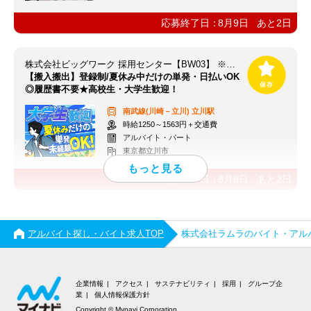
応募終了日：
8月9日
あと
2
日
株式会社ビッグワーク 採用センター【BW03】 ※立川エリア
【搬入搬出】登録制/夏休み中だけの単発・日払いOK
◎履歴書不要★高校生・大学生歓迎！
南武線(川崎－立川)
立川駅
時給1250～1563円＋交通費
アルバイト・パート
東京都立川市
応募終了日：
8月9日
あと
2
日
アルバイト探し・バイト求人TOP
株式会社ラムラのバイト・アル
企業情報
アクセス
サステナビリティ
採用
グループ企
業
個人情報保護方針
Copyright © Mynavi Corporation