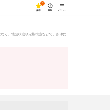
0
保存
履歴
メニュー
はなく、地図検索や定期検索などで、条件に