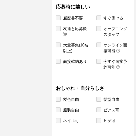
応募時に嬉しい
履歴書不要
すぐ働ける
友達と応募歓
オープニング
迎
スタッフ
大量募集(10名
オンライン面
以上)
接可能
面接確約あり
今すぐ面接予
約可能
おしゃれ・自分らしさ
髪色自由
髪型自由
服装自由
ピアス可
ネイル可
ヒゲ可