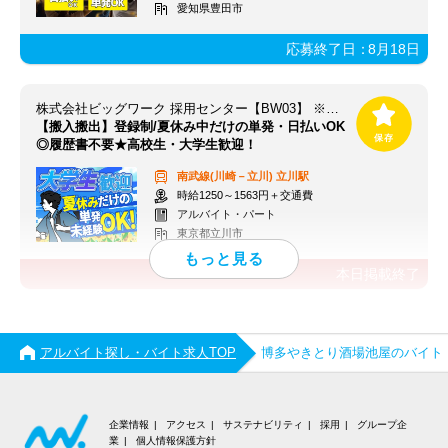
愛知県豊田市
応募終了日：
8月18日
株式会社ビッグワーク 採用センター【BW03】 ※立川エリア
【搬入搬出】登録制/夏休み中だけの単発・日払いOK
◎履歴書不要★高校生・大学生歓迎！
南武線(川崎－立川)
立川駅
時給1250～1563円＋交通費
アルバイト・パート
東京都立川市
本日掲載終了
アルバイト探し・バイト求人TOP
博多やきとり酒場池屋のバイト
企業情報
アクセス
サステナビリティ
採用
グループ企
業
個人情報保護方針