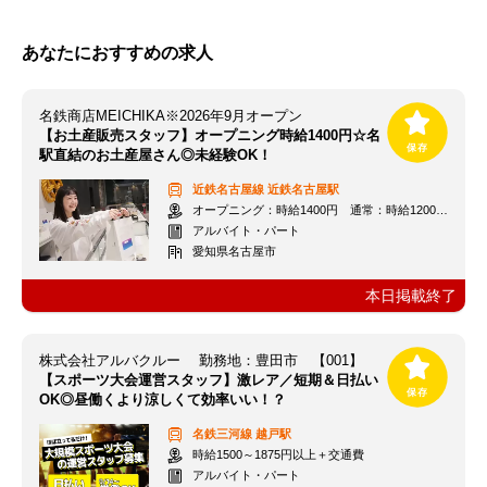
あなたにおすすめの求人
名鉄商店MEICHIKA※2026年9月オープン
【お土産販売スタッフ】オープニング時給1400円☆名
駅直結のお土産屋さん◎未経験OK！
近鉄名古屋線
近鉄名古屋駅
オープニング：時給1400円 通常：時給1200円～＋交通費全額支給
アルバイト・パート
愛知県名古屋市
本日掲載終了
株式会社アルバクルー 勤務地：豊田市 【001】
【スポーツ大会運営スタッフ】激レア／短期＆日払い
OK◎昼働くより涼しくて効率いい！？
名鉄三河線
越戸駅
時給1500～1875円以上＋交通費
アルバイト・パート