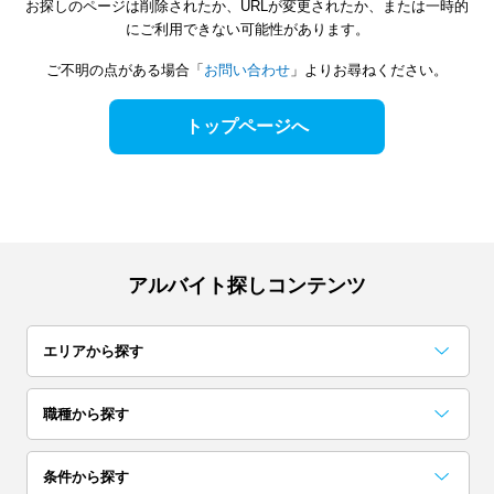
お探しのページは削除されたか、URLが変更されたか、または一時的
にご利用できない可能性があります。
ご不明の点がある場合「
お問い合わせ
」よりお尋ねください。
トップページへ
アルバイト探しコンテンツ
エリアから探す
関東
職種から探す
東京
神奈川
千葉
事務・データ入力・受付
梱包・検品・仕分・商品管理
コールセンター
レストラン・専門料理店
居酒屋・バー
イベント企画・運営
試験監督・採点・アドバイザー
カフェ
アンケート・調査・企画
コンビニ・スーパー
条件から探す