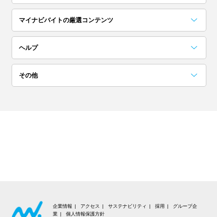
埼玉
茨城
栃木
マイナビバイトの厳選コンテンツ
単発(1日)
日払い／週払い
群馬
お役立ちコンテンツ一覧
採用担当者に聞いた「こんな人欲しい！」
アルバイト完全ガイド
突撃！マイナビバイト調査隊
アイゾメ
Hello!バスキー
マイナビバイトLINE公式アカウント
ヘルプ
高校生歓迎
短期（1ヶ月以内）
関西
よくある質問
その他
大阪
京都
兵庫
ネイル可
髪色自由
会員についての質問
お知らせ
奈良
滋賀
和歌山
夜勤
在宅ワーク・内職
お問い合わせ
利用規約
東海
交通費支給
大学生歓迎
個人情報の取り扱いについて
愛知
岐阜
静岡
短期（1週間以内）
高収入
推奨環境
三重
北海道・東北
企業情報
アクセス
サステナビリティ
採用
グループ企
業
個人情報保護方針