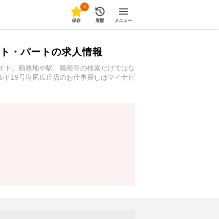
0
保存
履歴
メニュー
イト・パートの求人情報
バイト。勤務地や駅、職種等の検索だけではな
ルド19号塩尻広丘店のお仕事探しはマイナビ