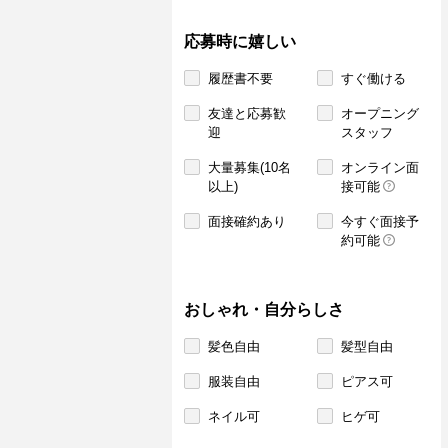
応募時に嬉しい
履歴書不要
すぐ働ける
友達と応募歓
オープニング
迎
スタッフ
大量募集(10名
オンライン面
以上)
接可能
面接確約あり
今すぐ面接予
約可能
おしゃれ・自分らしさ
髪色自由
髪型自由
服装自由
ピアス可
ネイル可
ヒゲ可