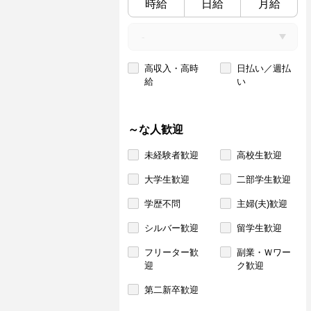
時給
日給
月給
高収入・高時
日払い／週払
給
い
～な人歓迎
未経験者歓迎
高校生歓迎
大学生歓迎
二部学生歓迎
学歴不問
主婦(夫)歓迎
シルバー歓迎
留学生歓迎
フリーター歓
副業・Ｗワー
迎
ク歓迎
第二新卒歓迎