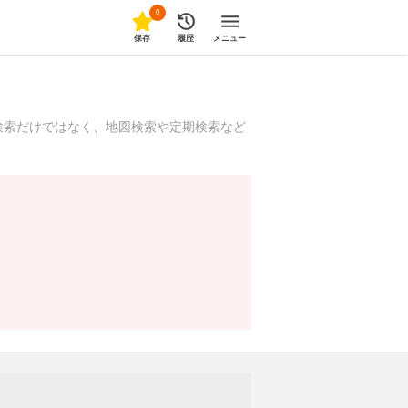
0
保存
履歴
メニュー
検索だけではなく、地図検索や定期検索など
！