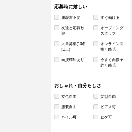
応募時に嬉しい
履歴書不要
すぐ働ける
友達と応募歓
オープニング
迎
スタッフ
大量募集(10名
オンライン面
以上)
接可能
面接確約あり
今すぐ面接予
約可能
おしゃれ・自分らしさ
髪色自由
髪型自由
服装自由
ピアス可
ネイル可
ヒゲ可