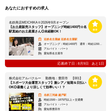
あなたにおすすめの求人
名鉄商店MEICHIKA※2026年9月オープン
【お土産販売スタッフ】オープニング時給1400円☆名
駅直結のお土産屋さん◎未経験OK！
近鉄名古屋線
近鉄名古屋駅
オープニング：時給1400円 通常：時給1200円～＋交通費全額支給
アルバイト・パート
愛知県名古屋市
応募終了日：
8月9日
あと
1
日
株式会社アルバクルー 勤務地：豊田市 【001】
【スポーツ大会運営スタッフ】激レア／短期＆日払い
OK◎昼働くより涼しくて効率いい！？
名鉄三河線
越戸駅
時給1500～1875円以上＋交通費
アルバイト・パート
愛知県豊田市