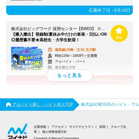
応募終了日：
8月18日
株式会社ビッグワーク 採用センター【BW03】 ※立川エリア
【搬入搬出】登録制/夏休み中だけの単発・日払いOK
◎履歴書不要★高校生・大学生歓迎！
南武線(川崎－立川)
立川駅
時給1250～1563円＋交通費
アルバイト・パート
東京都立川市
応募終了日：
8月9日
あと
1
日
アルバイト探し・バイト求人TOP
株式会社NEXUSのバイト・ア
企業情報
アクセス
サステナビリティ
採用
グループ企
業
個人情報保護方針
Copyright © Mynavi Corporation