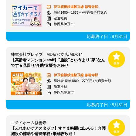
伊豆箱根鉄道駿豆線
修善寺駅
時給1400～1875円+交通費全額支給
派遣社員
静岡県伊豆市
応募終了日：
8月31日
株式会社ブレイブ MD藤沢支店/MDK14
【高齢者マンションstaff】"施設"というより"家"なん
です★見回り/介助/支援をお任せ
伊豆箱根鉄道駿豆線
修善寺駅
経験者:時給1800～2700円+交通費全額
派遣社員
静岡県伊豆市
応募終了日：
8月31日
ニチイホーム修善寺
【ふれあいケアスタッフ】すきま時間に出来る！介護
施設の補助や清掃業務♪未経験歓迎！