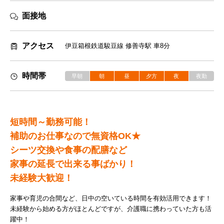
面接地
アクセス
伊豆箱根鉄道駿豆線 修善寺駅 車8分
時間帯
早朝
朝
昼
夕方
夜
夜勤
短時間～勤務可能！
補助のお仕事なので無資格OK★
シーツ交換や食事の配膳など
家事の延長で出来る事ばかり！
未経験大歓迎！
家事や育児の合間など、日中の空いている時間を有効活用できます！
未経験から始める方がほとんどですが、介護職に携わっていた方も活
躍中！