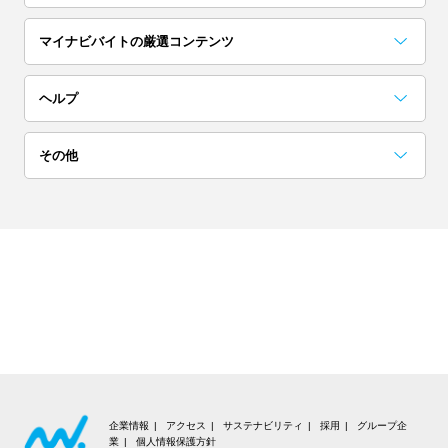
埼玉
茨城
栃木
マイナビバイトの厳選コンテンツ
単発(1日)
日払い／週払い
群馬
お役立ちコンテンツ一覧
採用担当者に聞いた「こんな人欲しい！」
アルバイト完全ガイド
突撃！マイナビバイト調査隊
アイゾメ
Hello!バスキー
マイナビバイトLINE公式アカウント
ヘルプ
高校生歓迎
短期（1ヶ月以内）
関西
よくある質問
その他
大阪
京都
兵庫
ネイル可
髪色自由
会員についての質問
お知らせ
奈良
滋賀
和歌山
夜勤
在宅ワーク・内職
お問い合わせ
利用規約
東海
交通費支給
大学生歓迎
個人情報の取り扱いについて
愛知
岐阜
静岡
短期（1週間以内）
高収入
推奨環境
三重
北海道・東北
企業情報
アクセス
サステナビリティ
採用
グループ企
業
個人情報保護方針