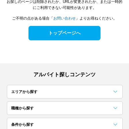
お探しのページは削除されたか、URLが変更されたか、または一時的
にご利用できない可能性があります。
ご不明の点がある場合「
お問い合わせ
」よりお尋ねください。
トップページへ
アルバイト探しコンテンツ
エリアから探す
関東
職種から探す
東京
神奈川
千葉
事務・データ入力・受付
梱包・検品・仕分・商品管理
コールセンター
レストラン・専門料理店
居酒屋・バー
イベント企画・運営
試験監督・採点・アドバイザー
カフェ
アンケート・調査・企画
コンビニ・スーパー
条件から探す