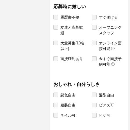
応募時に嬉しい
履歴書不要
すぐ働ける
友達と応募歓
オープニング
迎
スタッフ
大量募集(10名
オンライン面
以上)
接可能
面接確約あり
今すぐ面接予
約可能
おしゃれ・自分らしさ
髪色自由
髪型自由
服装自由
ピアス可
ネイル可
ヒゲ可