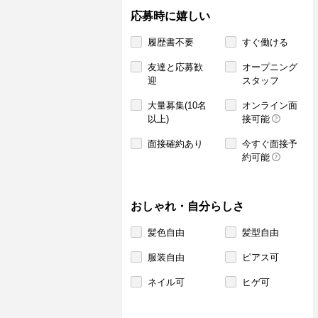
応募時に嬉しい
履歴書不要
すぐ働ける
友達と応募歓
オープニング
迎
スタッフ
大量募集(10名
オンライン面
以上)
接可能
面接確約あり
今すぐ面接予
約可能
おしゃれ・自分らしさ
髪色自由
髪型自由
服装自由
ピアス可
ネイル可
ヒゲ可