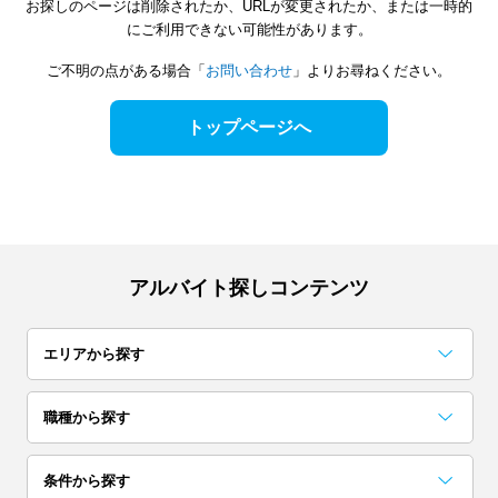
お探しのページは削除されたか、URLが変更されたか、または一時的
にご利用できない可能性があります。
ご不明の点がある場合「
お問い合わせ
」よりお尋ねください。
トップページへ
アルバイト探しコンテンツ
エリアから探す
関東
職種から探す
東京
神奈川
千葉
事務・データ入力・受付
梱包・検品・仕分・商品管理
コールセンター
レストラン・専門料理店
居酒屋・バー
イベント企画・運営
試験監督・採点・アドバイザー
カフェ
アンケート・調査・企画
コンビニ・スーパー
条件から探す