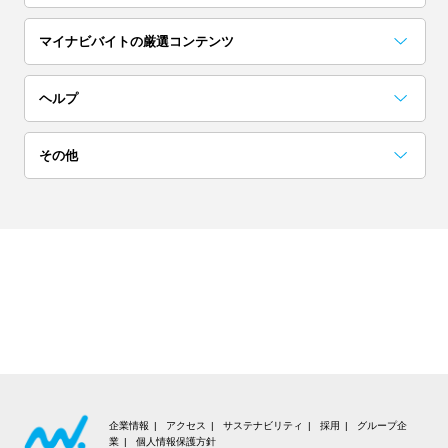
埼玉
茨城
栃木
マイナビバイトの厳選コンテンツ
単発(1日)
日払い／週払い
群馬
お役立ちコンテンツ一覧
採用担当者に聞いた「こんな人欲しい！」
アルバイト完全ガイド
突撃！マイナビバイト調査隊
アイゾメ
Hello!バスキー
マイナビバイトLINE公式アカウント
ヘルプ
高校生歓迎
短期（1ヶ月以内）
関西
よくある質問
その他
大阪
京都
兵庫
ネイル可
髪色自由
会員についての質問
お知らせ
奈良
滋賀
和歌山
夜勤
在宅ワーク・内職
お問い合わせ
利用規約
東海
交通費支給
大学生歓迎
個人情報の取り扱いについて
愛知
岐阜
静岡
短期（1週間以内）
高収入
推奨環境
三重
北海道・東北
企業情報
アクセス
サステナビリティ
採用
グループ企
業
個人情報保護方針