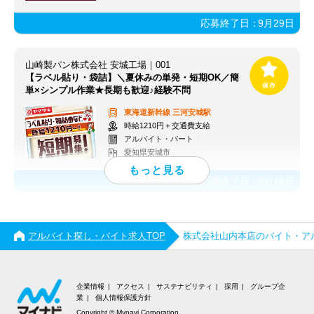
応募終了日：
9月29日
山崎製パン株式会社 安城工場｜001
【ラベル貼り・袋詰】＼夏休みの単発・短期OK／簡
単×シンプル作業★長期も歓迎♪経験不問
東海道新幹線
三河安城駅
時給1210円＋交通費支給
アルバイト・パート
愛知県安城市
応募終了日：
8月16日
アルバイト探し・バイト求人TOP
株式会社山内本店のバイト・ア
企業情報
アクセス
サステナビリティ
採用
グループ企
業
個人情報保護方針
Copyright © Mynavi Corporation