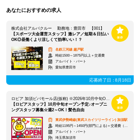
あなたにおすすめの求人
株式会社アルバクルー 勤務地：豊田市 【001】
【スポーツ大会運営スタッフ】激レア／短期＆日払い
OK◎昼働くより涼しくて効率いい！？
名鉄三河線
越戸駅
時給1500～1875円以上＋交通費
アルバイト・パート
愛知県豊田市
応募終了日：
8月18日
ロピア 加須ビバモール店(仮称) ※2026年10月中旬OPEN予定
【ロピアスタッフ】10月中旬オープン予定♪オープニ
ングスタッフ募集☆週2～OK！髪色自由
東武伊勢崎線(東武スカイツリーライン)
加須駅
時給1195円～1450円(部門による)＋交通費（社内規定）
アルバイト・パート
埼玉県加須市