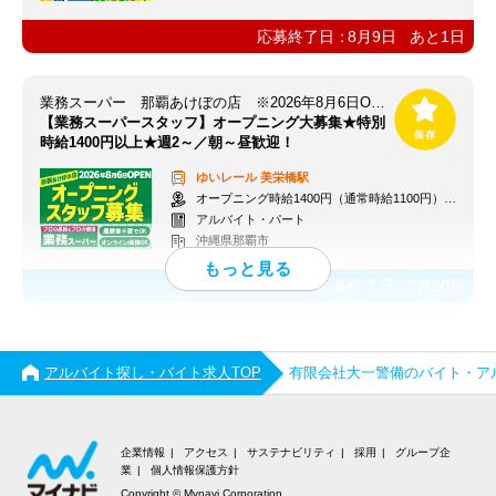
応募終了日：
8月9日
あと
1
日
業務スーパー 那覇あけぼの店 ※2026年8月6日OPEN
【業務スーパースタッフ】オープニング大募集★特別
時給1400円以上★週2～／朝～昼歓迎！
ゆいレール
美栄橋駅
オープニング時給1400円（通常時給1100円）※各種手当あり
アルバイト・パート
沖縄県那覇市
応募終了日：
8月20日
アルバイト探し・バイト求人TOP
有限会社大一警備のバイト・ア
企業情報
アクセス
サステナビリティ
採用
グループ企
業
個人情報保護方針
Copyright © Mynavi Corporation