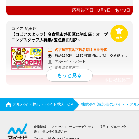
応募終了日：
8月9日
あと
3
日
ロピア 熱田店
【ロピアスタッフ】名古屋市熱田区に初出店！オープ
ニングスタッフ大募集♪髪色自由/週2～
名古屋市営地下鉄名港線
日比野駅
時給1140円～1350円(部門による)＋交通費（社内規定）
アルバイト・パート
愛知県名古屋市
本日掲載終了
アルバイト探し・バイト求人TOP
株式会社海老仙のバイト・アル
企業情報
アクセス
サステナビリティ
採用
グループ企
業
個人情報保護方針
Copyright © Mynavi Corporation