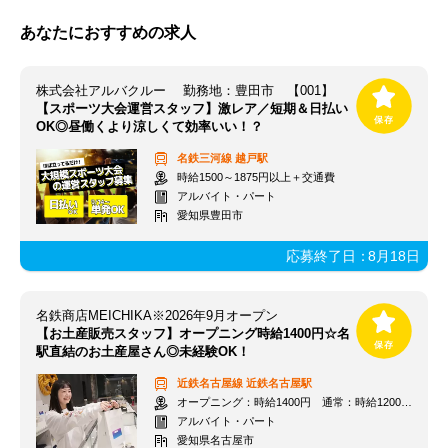
あなたにおすすめの求人
株式会社アルバクルー 勤務地：豊田市 【001】
【スポーツ大会運営スタッフ】激レア／短期＆日払い
OK◎昼働くより涼しくて効率いい！？
名鉄三河線
越戸駅
時給1500～1875円以上＋交通費
アルバイト・パート
愛知県豊田市
応募終了日：
8月18日
名鉄商店MEICHIKA※2026年9月オープン
【お土産販売スタッフ】オープニング時給1400円☆名
駅直結のお土産屋さん◎未経験OK！
近鉄名古屋線
近鉄名古屋駅
オープニング：時給1400円 通常：時給1200円～＋交通費全額支給
アルバイト・パート
愛知県名古屋市