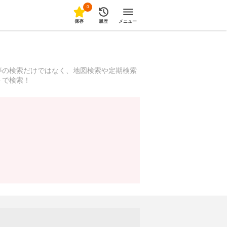
0
保存
履歴
メニュー
等の検索だけではなく、地図検索や定期検索
トで検索！