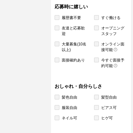
応募時に嬉しい
履歴書不要
すぐ働ける
友達と応募歓
オープニング
迎
スタッフ
大量募集(10名
オンライン面
以上)
接可能
面接確約あり
今すぐ面接予
約可能
おしゃれ・自分らしさ
髪色自由
髪型自由
服装自由
ピアス可
ネイル可
ヒゲ可