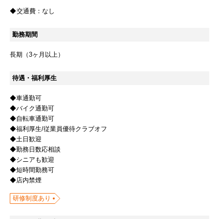
交通費：
なし
勤務期間
長期（3ヶ月以上）
待遇・福利厚生
◆車通勤可
◆バイク通勤可
◆自転車通勤可
◆福利厚生/従業員優待クラブオフ
◆土日歓迎
◆勤務日数応相談
◆シニアも歓迎
◆短時間勤務可
◆店内禁煙
研修制度あり