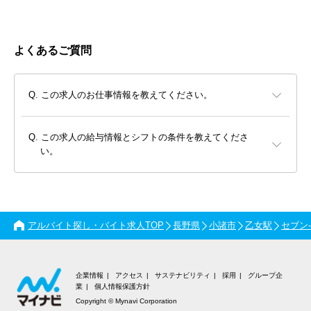
よくあるご質問
この求人のお仕事情報を教えてください。
この求人の給与情報とシフトの条件を教えてくださ
い。
アルバイト探し・バイト求人TOP
長野県
小諸市
乙女駅
セブン
企業情報
アクセス
サステナビリティ
採用
グループ企
業
個人情報保護方針
Copyright © Mynavi Corporation