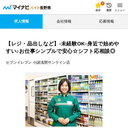
0
長野県
保存
履歴
メニュー
求人情報
会社情報
応募情報
【レジ・品出しなど】-未経験OK-身近で始めや
すい♪お仕事シンプルで安心☆シフト応相談◎
セブンイレブン 小諸浅間サンライン店