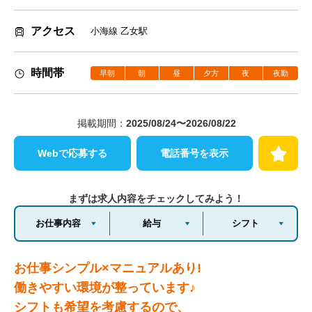
アクセス
小海線 乙女駅
時間帯
早朝
朝
昼
夕方
夜
夜勤
掲載期間：
2025/08/24〜2026/08/22
Webで応募する
電話番号を表示
まずは求人内容をチェックしてみよう！
お仕事内容
給与
シフト
お仕事シンプル×マニュアルあり!
働きやすい環境が整っています♪
シフトも希望を考慮するので、