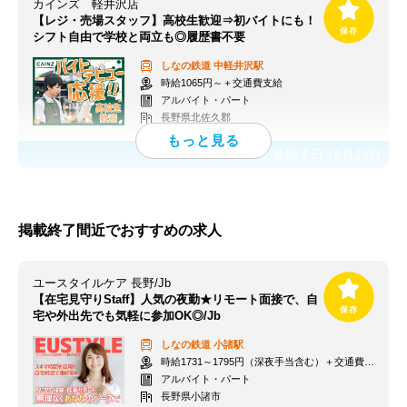
カインズ 軽井沢店
【レジ・売場スタッフ】高校生歓迎⇒初バイトにも！
シフト自由で学校と両立も◎履歴書不要
しなの鉄道
中軽井沢駅
時給1065円～＋交通費支給
アルバイト・パート
長野県北佐久郡
応募終了日：
8月24日
掲載終了間近でおすすめの求人
ユースタイルケア 長野/Jb
【在宅見守りStaff】人気の夜勤★リモート面接で、自
宅や外出先でも気軽に参加OK◎/Jb
しなの鉄道
小諸駅
時給1731～1795円（深夜手当含む）＋交通費支給
アルバイト・パート
長野県小諸市