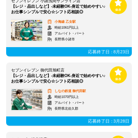
セブンイレブン 小諸浅間サンライン店
【レジ・品出しなど】-未経験OK-身近で始めやすい♪
お仕事シンプルで安心☆シフト応相談◎
小海線
乙女駅
時給1061円以上
アルバイト・パート
長野県小諸市
応募終了日：
8月23日
セブンイレブン 御代田旭町店
【レジ・品出しなど】-未経験OK-身近で始めやすい♪
お仕事シンプルで安心☆シフト応相談◎
しなの鉄道
御代田駅
時給1070円以上
アルバイト・パート
長野県北佐久郡
応募終了日：
3月28日