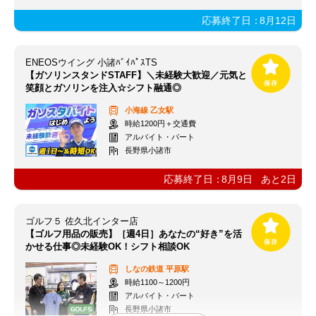
応募終了日：
8月12日
ENEOSウイング 小諸ﾊﾞｲﾊﾟｽTS
【ガソリンスタンドSTAFF】＼未経験大歓迎／元気と
笑顔とガソリンを注入☆シフト融通◎
小海線
乙女駅
時給1200円＋交通費
アルバイト・パート
長野県小諸市
応募終了日：
8月9日
あと
2
日
ゴルフ５ 佐久北インター店
【ゴルフ用品の販売】［週4日］あなたの“好き”を活
かせる仕事◎未経験OK！シフト相談OK
しなの鉄道
平原駅
時給1100～1200円
アルバイト・パート
長野県小諸市