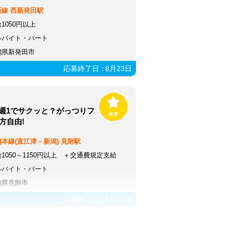
新線
西新発田駅
1050円以上
ルバイト・パート
潟県新発田市
応募終了日：
8月23日
週1でサクッと？がっつりフ
方自由!
越本線(直江津－新潟)
見附駅
1050～1150円以上 ＋交通費規定支給
ルバイト・パート
潟県見附市
応募終了日：
8月19日