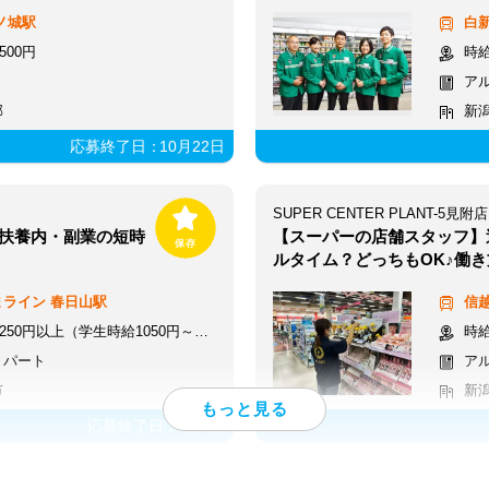
ノ城駅
白
500円
時給
ア
郡
新
応募終了日：
10月22日
SUPER CENTER PLANT-5見附店
♪扶養内・副業の短時
【スーパーの店舗スタッフ】
ルタイム？どっちもOK♪働き
まライン
春日山駅
信
250円以上（学生時給1050円～）+交通費
時給
・パート
ア
市
新
応募終了日：
9月3日