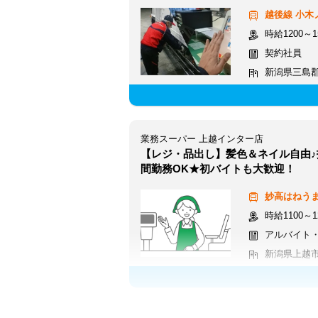
越後線
小木
時給1200～1
契約社員
新潟県三島
業務スーパー 上越インター店
【レジ・品出し】髪色＆ネイル自由
間勤務OK★初バイトも大歓迎！
妙高はねう
時給1100～1
アルバイト
新潟県上越