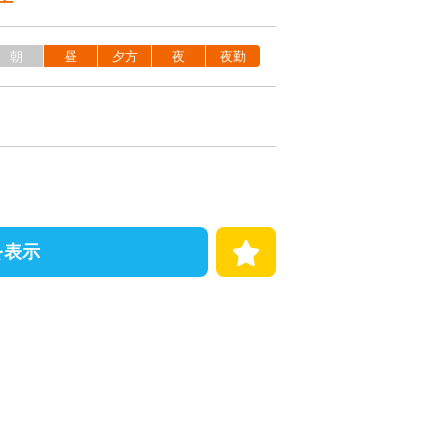
朝
昼
夕方
夜
夜勤
を表示