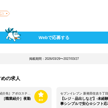
む）
Webで応募する
掲載期間：
2026/03/29〜2027/03/27
すめの求人
［紹介元］株式会社グリーンフォレスト［紹介先］アポロステーション 出雲崎SS （073）
セブンイレブン 新発田住吉５丁
F】［職業紹介］夜勤
【レジ・品出しなど】-未経験
事シンプルで安心☆シフト応