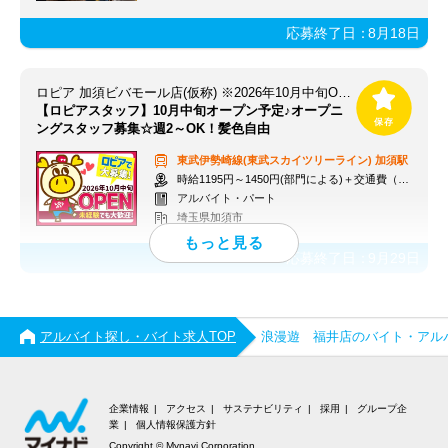
応募終了日：
8月18日
ロピア 加須ビバモール店(仮称) ※2026年10月中旬OPEN予定
【ロピアスタッフ】10月中旬オープン予定♪オープニ
ングスタッフ募集☆週2～OK！髪色自由
東武伊勢崎線(東武スカイツリーライン)
加須駅
時給1195円～1450円(部門による)＋交通費（社内規定）
アルバイト・パート
埼玉県加須市
応募終了日：
9月29日
アルバイト探し・バイト求人TOP
浪漫遊 福井店のバイト・アル
企業情報
アクセス
サステナビリティ
採用
グループ企
業
個人情報保護方針
Copyright © Mynavi Corporation