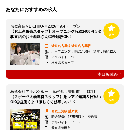
あなたにおすすめの求人
名鉄商店MEICHIKA※2026年9月オープン
【お土産販売スタッフ】オープニング時給1400円☆名
駅直結のお土産屋さん◎未経験OK！
近鉄名古屋線
近鉄名古屋駅
オープニング：時給1400円 通常：時給1200円～＋交通費全額支給
アルバイト・パート
愛知県名古屋市
本日掲載終了
株式会社アルバクルー 勤務地：豊田市 【001】
【スポーツ大会運営スタッフ】激レア／短期＆日払い
OK◎昼働くより涼しくて効率いい！？
名鉄三河線
越戸駅
時給1500～1875円以上＋交通費
アルバイト・パート
愛知県豊田市