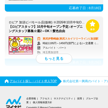
応募終了日：
8月18日
ロピア 加須ビバモール店(仮称) ※2026年10月中旬OPEN予定
【ロピアスタッフ】10月中旬オープン予定♪オープニ
ングスタッフ募集☆週2～OK！髪色自由
東武伊勢崎線(東武スカイツリーライン)
加須駅
時給1195円～1450円(部門による)＋交通費（社内規定）
アルバイト・パート
埼玉県加須市
応募終了日：
9月29日
アルバイト探し・バイト求人TOP
株式会社第一興商のバイト・ア
企業情報
アクセス
サステナビリティ
採用
グループ企
業
個人情報保護方針
Copyright © Mynavi Corporation