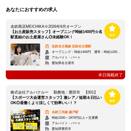
あなたにおすすめの求人
名鉄商店MEICHIKA※2026年9月オープン
【お土産販売スタッフ】オープニング時給1400円☆名
駅直結のお土産屋さん◎未経験OK！
近鉄名古屋線
近鉄名古屋駅
オープニング：時給1400円 通常：時給1200円～＋交通費全額支給
アルバイト・パート
愛知県名古屋市
本日掲載終了
株式会社アルバクルー 勤務地：豊田市 【001】
【スポーツ大会運営スタッフ】激レア／短期＆日払い
OK◎昼働くより涼しくて効率いい！？
名鉄三河線
越戸駅
時給1500～1875円以上＋交通費
アルバイト・パート
愛知県豊田市