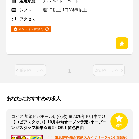
雇用形態
アルバイト・パート
シフト
週1日以上 1日3時間以上
アクセス
オンライン面接可
1
前のページへ
次のページへ
あなたにおすすめの求人
ロピア 加須ビバモール店(仮称) ※2026年10月中旬OPEN予定
【ロピアスタッフ】10月中旬オープン予定♪オープニ
ングスタッフ募集☆週2～OK！髪色自由
東武伊勢崎線(東武スカイツリーライン)
加須駅