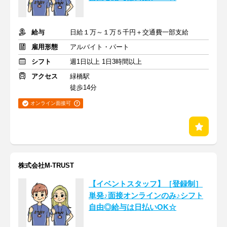
給与
日給１万～１万５千円＋交通費一部支給
雇用形態
アルバイト・パート
シフト
週1日以上 1日3時間以上
アクセス
緑橋駅
徒歩14分
オンライン面接可
株式会社M-TRUST
【イベントスタッフ】［登録制］
単発♪面接オンラインのみ♪シフト
自由◎給与は日払いOK☆