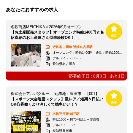
あなたにおすすめの求人
名鉄商店MEICHIKA※2026年9月オープン
【お土産販売スタッフ】オープニング時給1400円☆名
駅直結のお土産屋さん◎未経験OK！
近鉄名古屋線
近鉄名古屋駅
オープニング：時給1400円 通常：時給1200円～＋交通費全額支給
アルバイト・パート
愛知県名古屋市
応募終了日：
8月9日
あと
1
日
株式会社アルバクルー 勤務地：豊田市 【001】
【スポーツ大会運営スタッフ】激レア／短期＆日払い
OK◎昼働くより涼しくて効率いい！？
名鉄三河線
越戸駅
時給1500～1875円以上＋交通費
アルバイト・パート
愛知県豊田市