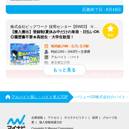
応募終了日：
8月18日
株式会社ビッグワーク 採用センター【BW03】 ※立川エリア
【搬入搬出】登録制/夏休み中だけの単発・日払いOK
◎履歴書不要★高校生・大学生歓迎！
南武線(川崎－立川)
立川駅
時給1250～1563円＋交通費
アルバイト・パート
東京都立川市
応募終了日：
8月9日
あと
1
日
アルバイト探し・バイト求人TOP
バリューGR株式会社のバイト
企業情報
アクセス
サステナビリティ
採用
グループ企
業
個人情報保護方針
Copyright © Mynavi Corporation