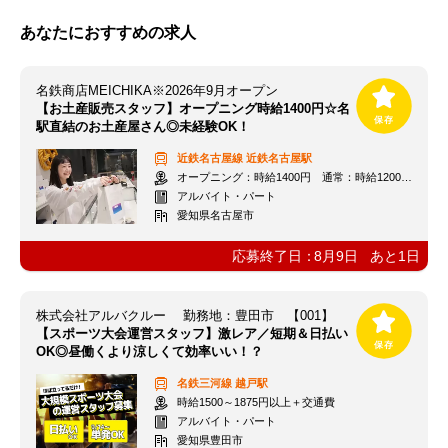
あなたにおすすめの求人
名鉄商店MEICHIKA※2026年9月オープン
【お土産販売スタッフ】オープニング時給1400円☆名
駅直結のお土産屋さん◎未経験OK！
近鉄名古屋線
近鉄名古屋駅
オープニング：時給1400円 通常：時給1200円～＋交通費全額支給
アルバイト・パート
愛知県名古屋市
応募終了日：
8月9日
あと
1
日
株式会社アルバクルー 勤務地：豊田市 【001】
【スポーツ大会運営スタッフ】激レア／短期＆日払い
OK◎昼働くより涼しくて効率いい！？
名鉄三河線
越戸駅
時給1500～1875円以上＋交通費
アルバイト・パート
愛知県豊田市