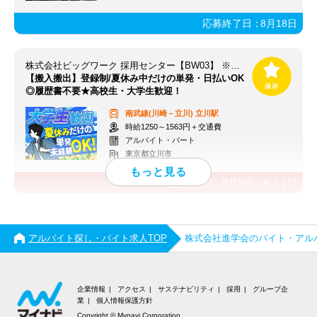
応募終了日：
8月18日
株式会社ビッグワーク 採用センター【BW03】 ※立川エリア
【搬入搬出】登録制/夏休み中だけの単発・日払いOK
◎履歴書不要★高校生・大学生歓迎！
南武線(川崎－立川)
立川駅
時給1250～1563円＋交通費
アルバイト・パート
東京都立川市
応募終了日：
8月9日
あと
1
日
アルバイト探し・バイト求人TOP
株式会社進学会のバイト・アル
企業情報
アクセス
サステナビリティ
採用
グループ企
業
個人情報保護方針
Copyright © Mynavi Corporation