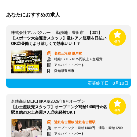
あなたにおすすめの求人
株式会社アルバクルー 勤務地：豊田市 【001】
【スポーツ大会運営スタッフ】激レア／短期＆日払い
OK◎昼働くより涼しくて効率いい！？
名鉄三河線
越戸駅
時給1500～1875円以上＋交通費
アルバイト・パート
愛知県豊田市
応募終了日：
8月18日
名鉄商店MEICHIKA※2026年9月オープン
【お土産販売スタッフ】オープニング時給1400円☆名
駅直結のお土産屋さん◎未経験OK！
近鉄名古屋線
近鉄名古屋駅
オープニング：時給1400円 通常：時給1200円～＋交通費全額支給
アルバイト・パート