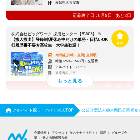
愛知県名古屋市
応募終了日：
8月9日
あと
2
日
株式会社ビッグワーク 採用センター【BW03】 ※立川エリア
【搬入搬出】登録制/夏休み中だけの単発・日払いOK
◎履歴書不要★高校生・大学生歓迎！
南武線(川崎－立川)
立川駅
時給1250～1563円＋交通費
アルバイト・パート
東京都立川市
応募終了日：
8月9日
あと
2
日
アルバイト探し・バイト求人TOP
公益財団法人栃木県民公園福祉
企業情報
アクセス
サステナビリティ
採用
グループ企
業
個人情報保護方針