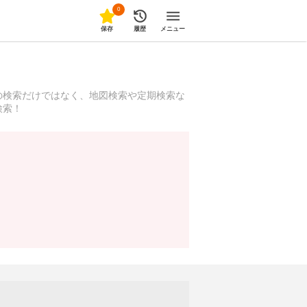
0
保存
履歴
メニュー
の検索だけではなく、地図検索や定期検索な
検索！