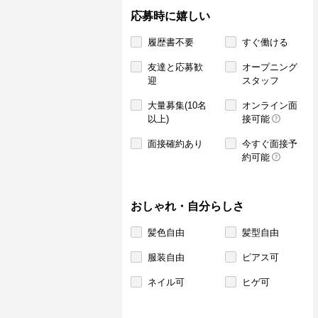
応募時に嬉しい
履歴書不要
すぐ働ける
友達と応募歓
オープニング
迎
スタッフ
大量募集(10名
オンライン面
以上)
接可能
面接確約あり
今すぐ面接予
約可能
おしゃれ・自分らしさ
髪色自由
髪型自由
服装自由
ピアス可
ネイル可
ヒゲ可