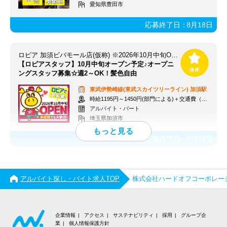
愛知県豊田市
応募終了日：
8月18日
ロピア 加須ビバモール店(仮称) ※2026年10月中旬OPEN予定
【ロピアスタッフ】10月中旬オープン予定♪オープニ
ングスタッフ募集☆週2～OK！髪色自由
東武伊勢崎線(東武スカイツリーライン)
加須駅
時給1195円～1450円(部門による)＋交通費（社内規定）
アルバイト・パート
埼玉県加須市
応募終了日：
9月29日
アルバイト探し・バイト求人TOP
株式会社ハードオフコーポレー
企業情報
アクセス
サステナビリティ
採用
グループ企
業
個人情報保護方針