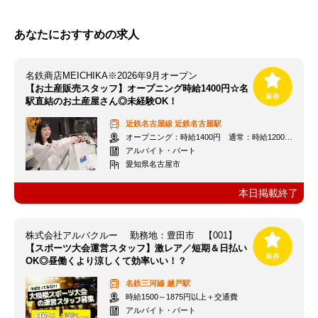
あなたにおすすめの求人
名鉄商店MEICHIKA※2026年9月オープン
【お土産販売スタッフ】オープニング時給1400円☆名
駅直結のお土産屋さん◎未経験OK！
近鉄名古屋線
近鉄名古屋駅
オープニング：時給1400円 通常：時給1200円～＋交通費全額支給
アルバイト・パート
愛知県名古屋市
本日掲載終了
株式会社アルバクルー 勤務地：豊田市 【001】
【スポーツ大会運営スタッフ】激レア／短期＆日払い
OK◎昼働くより涼しくて効率いい！？
名鉄三河線
越戸駅
時給1500～1875円以上＋交通費
アルバイト・パート