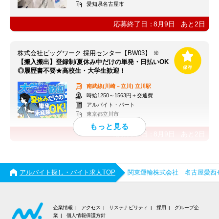
愛知県名古屋市
応募終了日：
8月9日
あと
2
日
株式会社ビッグワーク 採用センター【BW03】 ※立川エリア
【搬入搬出】登録制/夏休み中だけの単発・日払いOK
◎履歴書不要★高校生・大学生歓迎！
南武線(川崎－立川)
立川駅
時給1250～1563円＋交通費
アルバイト・パート
東京都立川市
応募終了日：
8月9日
あと
2
日
アルバイト探し・バイト求人TOP
関東運輸株式会社 名古屋愛西
企業情報
アクセス
サステナビリティ
採用
グループ企
業
個人情報保護方針