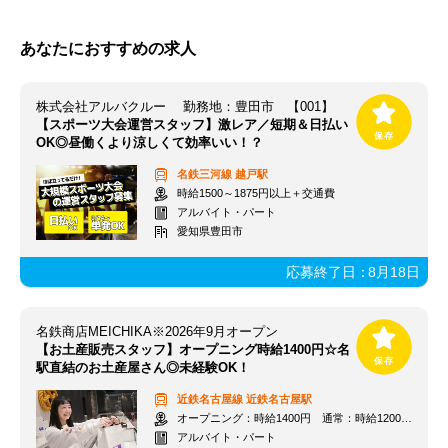
あなたにおすすめの求人
株式会社アルバクルー 勤務地：豊田市 【001】
【スポーツ大会運営スタッフ】激レア／短期＆日払い
OK◎昼働くより涼しくて効率いい！？
名鉄三河線
越戸駅
時給1500～1875円以上＋交通費
アルバイト・パート
愛知県豊田市
応募終了日：
8月18日
名鉄商店MEICHIKA※2026年9月オープン
【お土産販売スタッフ】オープニング時給1400円☆名
駅直結のお土産屋さん◎未経験OK！
近鉄名古屋線
近鉄名古屋駅
オープニング：時給1400円 通常：時給1200円～＋交通費全額支給
アルバイト・パート