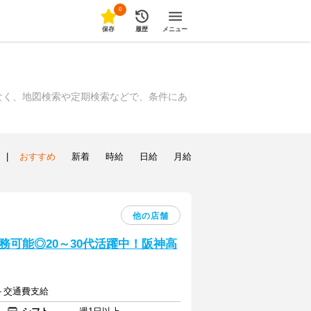
0
保存
履歴
メニュー
なく、地図検索や定期検索などで、条件にあ
|
おすすめ
新着
時給
日給
月給
他の店舗
可能◎20～30代活躍中！阪神高
～＋交通費支給