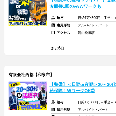
【標識車の運転ドライバー】登録制
★面接1回のみ/Wワークも
給与
日給1万4300円＋手当
雇用形態
アルバイト・パート
アクセス
河内松原駅
6
あと
日
有限会社西都【和泉市】
【警備】＜日勤or夜勤＞20～3
給保障！WワークOK◎
給与
日給1万3800円＋手当
雇用形態
アルバイト・パート