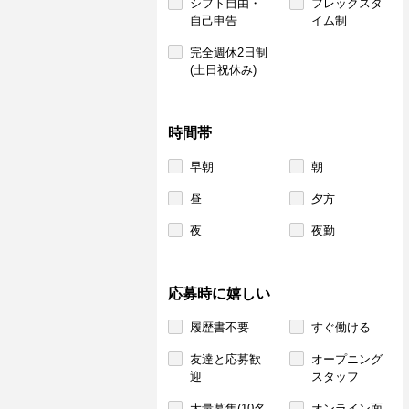
シフト自由・
フレックスタ
自己申告
イム制
完全週休2日制
(土日祝休み)
時間帯
早朝
朝
昼
夕方
夜
夜勤
応募時に嬉しい
履歴書不要
すぐ働ける
友達と応募歓
オープニング
迎
スタッフ
大量募集(10名
オンライン面