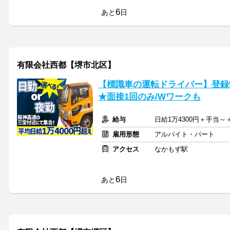
6
あと
日
有限会社西都【堺市北区】
【標識車の運転ドライバー】登録制
★面接1回のみ/Wワークも
給与
日給1万4300円＋手当
雇用形態
アルバイト・パート
アクセス
なかもず駅
6
あと
日