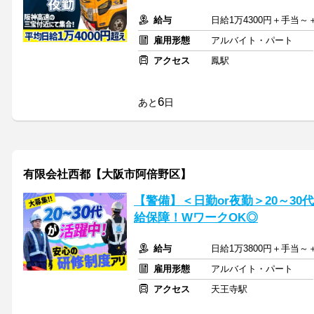
給与
日給1万4300円＋手当
雇用形態
アルバイト・パート
アクセス
鳳駅
6
あと
日
有限会社西都【大阪市阿倍野区】
【警備】＜日勤or夜勤＞20～3
給保障！WワークOK◎
給与
日給1万3800円＋手当
雇用形態
アルバイト・パート
アクセス
天王寺駅