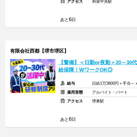
アクセス
和泉中央駅
6
あと
日
有限会社西都【堺市堺区】
【警備】＜日勤or夜勤＞20～3
給保障！WワークOK◎
給与
日給1万3800円＋手当
雇用形態
アルバイト・パート
アクセス
堺東駅
6
あと
日