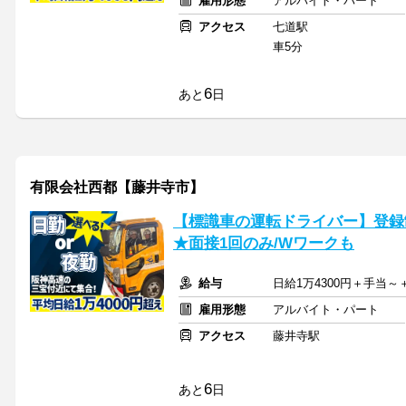
雇用形態
アルバイト・パート
アクセス
七道駅
車5分
6
あと
日
有限会社西都【藤井寺市】
【標識車の運転ドライバー】登録制
★面接1回のみ/Wワークも
給与
日給1万4300円＋手当
雇用形態
アルバイト・パート
アクセス
藤井寺駅
6
あと
日