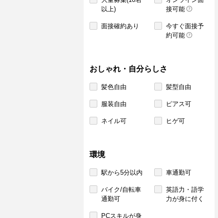
以上)
接可能
面接確約あり
今すぐ面接予
約可能
おしゃれ・自分らしさ
髪色自由
髪型自由
服装自由
ピアス可
ネイル可
ヒゲ可
環境
駅から5分以内
車通勤可
バイク/自転車
英語力・語学
通勤可
力が身に付く
PCスキルが身