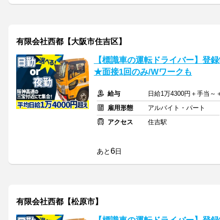
有限会社西都【大阪市住吉区】
【標識車の運転ドライバー】登録制
★面接1回のみ/Wワークも
給与
日給1万4300円＋手当
雇用形態
アルバイト・パート
アクセス
住吉駅
6
あと
日
有限会社西都【松原市】