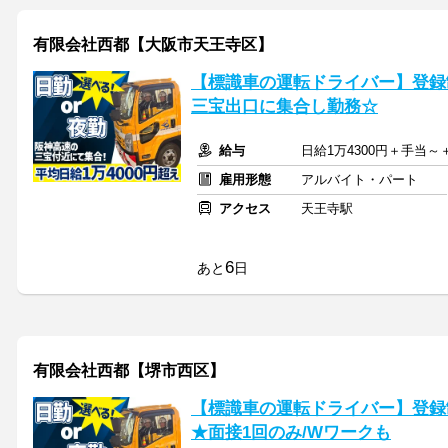
有限会社西都【大阪市天王寺区】
【標識車の運転ドライバー】登録制
三宝出口に集合し勤務☆
給与
日給1万4300円＋手当
雇用形態
アルバイト・パート
アクセス
天王寺駅
6
あと
日
有限会社西都【堺市西区】
【標識車の運転ドライバー】登録制
★面接1回のみ/Wワークも