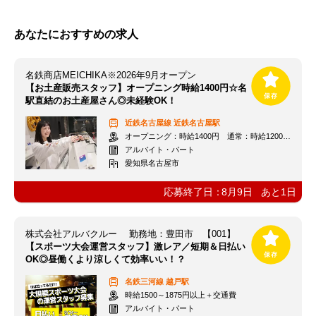
あなたにおすすめの求人
名鉄商店MEICHIKA※2026年9月オープン
【お土産販売スタッフ】オープニング時給1400円☆名
駅直結のお土産屋さん◎未経験OK！
近鉄名古屋線
近鉄名古屋駅
オープニング：時給1400円 通常：時給1200円～＋交通費全額支給
アルバイト・パート
愛知県名古屋市
応募終了日：
8月9日
あと
1
日
株式会社アルバクルー 勤務地：豊田市 【001】
【スポーツ大会運営スタッフ】激レア／短期＆日払い
OK◎昼働くより涼しくて効率いい！？
名鉄三河線
越戸駅
時給1500～1875円以上＋交通費
アルバイト・パート