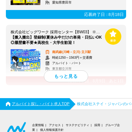
愛知県豊田市
応募終了日：
8月18日
株式会社ビッグワーク 採用センター【BW03】 ※立川エリア
【搬入搬出】登録制/夏休み中だけの単発・日払いOK
◎履歴書不要★高校生・大学生歓迎！
南武線(川崎－立川)
立川駅
時給1250～1563円＋交通費
アルバイト・パート
東京都立川市
応募終了日：
8月9日
あと
1
日
アルバイト探し・バイト求人TOP
株式会社ステイ・ジャパンのバ
企業情報
アクセス
サステナビリティ
採用
グループ企
業
個人情報保護方針