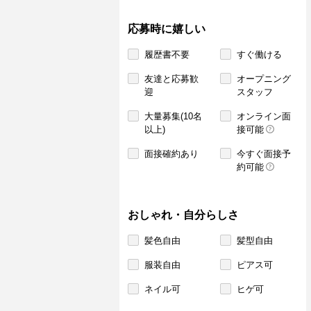
応募時に嬉しい
履歴書不要
すぐ働ける
友達と応募歓
オープニング
迎
スタッフ
大量募集(10名
オンライン面
以上)
接可能
面接確約あり
今すぐ面接予
約可能
おしゃれ・自分らしさ
髪色自由
髪型自由
服装自由
ピアス可
ネイル可
ヒゲ可