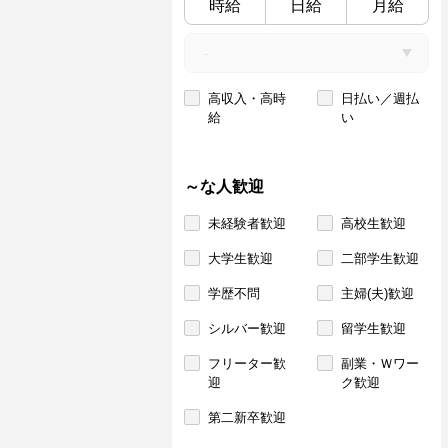
時給
日給
月給
高収入・高時
日払い／週払
給
い
～な人歓迎
未経験者歓迎
高校生歓迎
大学生歓迎
二部学生歓迎
学歴不問
主婦(夫)歓迎
シルバー歓迎
留学生歓迎
フリーター歓
副業・Ｗワー
迎
ク歓迎
第二新卒歓迎