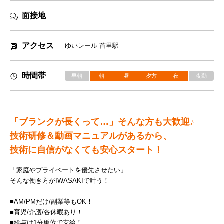
面接地
アクセス
ゆいレール 首里駅
時間帯
早朝
朝
昼
夕方
夜
夜勤
「ブランクが長くって…」そんな方も大歓迎♪
技術研修＆動画マニュアルがあるから、
技術に自信がなくても安心スタート！
「家庭やプライベートを優先させたい」
そんな働き方がIWASAKIで叶う！
■AM/PMだけ/副業等もOK！
■育児/介護/各休暇あり！
■給与は1分単位で支給！