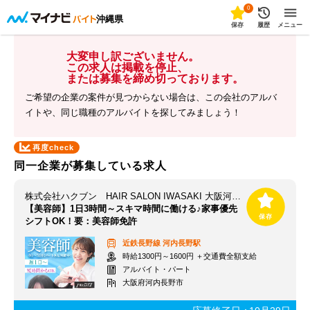
0
沖縄県
保存
履歴
メニュー
大変申し訳ございません。
この求人は掲載を停止、
または募集を締め切っております。
ご希望の企業の案件が見つからない場合は、この会社のアルバ
イトや、同じ職種のアルバイトを探してみましょう！
再度check
同一企業が募集している求人
株式会社ハクブン HAIR SALON IWASAKI 大阪河内長野店
【美容師】1日3時間～スキマ時間に働ける♪家事優先
シフトOK！要：美容師免許
近鉄長野線
河内長野駅
時給1300円～1600円 ＋交通費全額支給
アルバイト・パート
大阪府河内長野市