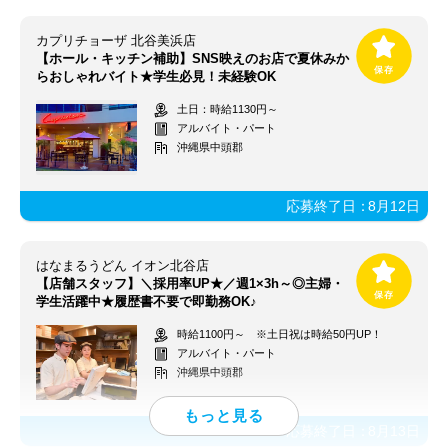
カプリチョーザ 北谷美浜店
【ホール・キッチン補助】SNS映えのお店で夏休みか
らおしゃれバイト★学生必見！未経験OK
土日：時給1130円～
アルバイト・パート
沖縄県中頭郡
応募終了日：
8月12日
はなまるうどん イオン北谷店
【店舗スタッフ】＼採用率UP★／週1×3h～◎主婦・
学生活躍中★履歴書不要で即勤務OK♪
時給1100円～ ※土日祝は時給50円UP！
アルバイト・パート
沖縄県中頭郡
応募終了日：
8月13日