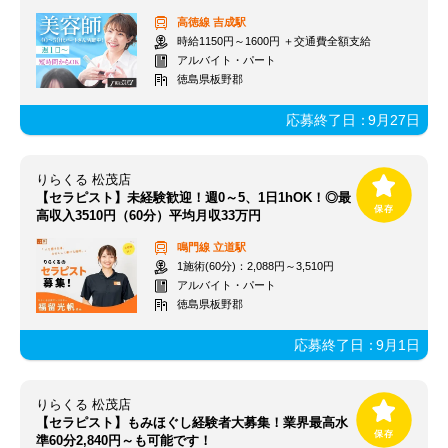
高徳線
吉成駅
時給1150円～1600円 ＋交通費全額支給
アルバイト・パート
徳島県板野郡
応募終了日：
9月27日
りらくる 松茂店
【セラピスト】未経験歓迎！週0～5、1日1hOK！◎最
高収入3510円（60分）平均月収33万円
鳴門線
立道駅
1施術(60分)：2,088円～3,510円
アルバイト・パート
徳島県板野郡
応募終了日：
9月1日
りらくる 松茂店
【セラピスト】もみほぐし経験者大募集！業界最高水
準60分2,840円～も可能です！