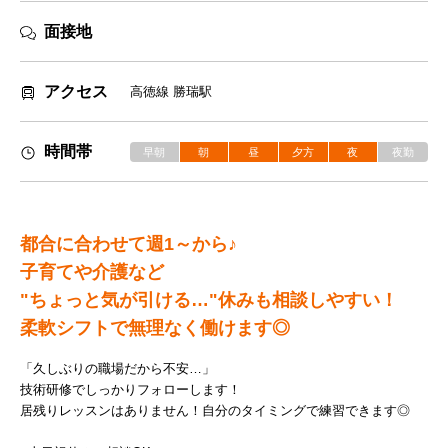
面接地
アクセス
高徳線 勝瑞駅
時間帯
早朝
朝
昼
夕方
夜
夜勤
都合に合わせて週1～から♪
子育てや介護など
"ちょっと気が引ける…"休みも相談しやすい！
柔軟シフトで無理なく働けます◎
「久しぶりの職場だから不安…」
技術研修でしっかりフォローします！
居残りレッスンはありません！自分のタイミングで練習できます◎