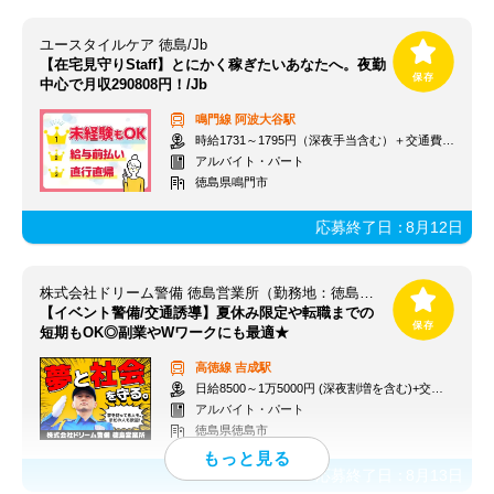
ユースタイルケア 徳島/Jb
【在宅見守りStaff】とにかく稼ぎたいあなたへ。夜勤
中心で月収290808円！/Jb
鳴門線
阿波大谷駅
時給1731～1795円（深夜手当含む）＋交通費支給
アルバイト・パート
徳島県鳴門市
応募終了日：
8月12日
株式会社ドリーム警備 徳島営業所（勤務地：徳島県内）
【イベント警備/交通誘導】夏休み限定や転職までの
短期もOK◎副業やWワークにも最適★
高徳線
吉成駅
日給8500～1万5000円 (深夜割増を含む)+交通費
アルバイト・パート
徳島県徳島市
応募終了日：
8月13日