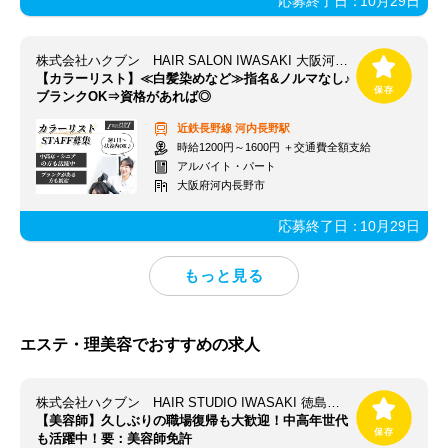
応募終了日：
10月29日
株式会社ハクブン HAIR SALON IWASAKI 大阪河内長野店
【カラーリスト】≪白髪染めなど≫指名&ノルマなし♪
ブランクOK⇒資格があれば◎
近鉄長野線
河内長野駅
時給1200円～1600円 ＋交通費全額支給
アルバイト・パート
大阪府河内長野市
応募終了日：
10月29日
エステ・理美容でおすすめの求人
株式会社ハクブン HAIR STUDIO IWASAKI 徳島北島店
【美容師】久しぶりの職場復帰も大歓迎！中高年世代
も活躍中！要：美容師免許