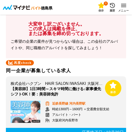
0
徳島県
保存
履歴
メニュー
大変申し訳ございません。
この求人は掲載を停止、
または募集を締め切っております。
ご希望の企業の案件が見つからない場合は、この会社のアルバ
イトや、同じ職種のアルバイトを探してみましょう！
再度check
同一企業が募集している求人
株式会社ハクブン HAIR SALON IWASAKI 大阪河内長野店
【美容師】1日3時間～スキマ時間に働ける♪家事優先
シフトOK！要：美容師免許
近鉄長野線
河内長野駅
時給1300円～1600円 ＋交通費全額支給
アルバイト・パート
大阪府河内長野市