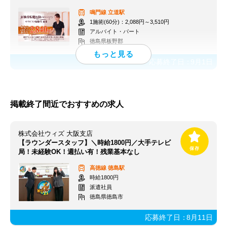
鳴門線
立道駅
1施術(60分)：2,088円～3,510円
アルバイト・パート
徳島県板野郡
応募終了日：
9月1日
掲載終了間近でおすすめの求人
株式会社ウィズ 大阪支店
【ラウンダースタッフ】＼時給1800円／大手テレビ
局！未経験OK！週払い有！残業基本なし
高徳線
徳島駅
時給1800円
派遣社員
徳島県徳島市
応募終了日：
8月11日