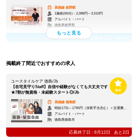
高徳線
板野駅
1施術(60分)：2,088円～3,510円
アルバイト・パート
徳島県板野郡
応募終了日：
9月1日
掲載終了間近でおすすめの求人
ユースタイルケア 徳島/Jb
【在宅見守りStaff】自信や経験がなくても大丈夫です
★7割が無資格・未経験スタート◎/Jb
高徳線
徳島駅
時給1731～1795円（深夜手当含む）＋交通費支給
アルバイト・パート
徳島県徳島市
応募終了日：
8月12日
あと
2
日