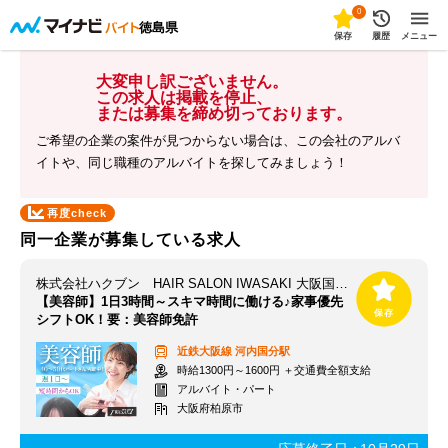
0
徳島県
保存
履歴
メニュー
大変申し訳ございません。
この求人は掲載を停止、
または募集を締め切っております。
ご希望の企業の案件が見つからない場合は、この会社のアルバ
イトや、同じ職種のアルバイトを探してみましょう！
再度check
同一企業が募集している求人
株式会社ハクブン HAIR SALON IWASAKI 大阪国分店
【美容師】1日3時間～スキマ時間に働ける♪家事優先
シフトOK！要：美容師免許
近鉄大阪線
河内国分駅
時給1300円～1600円 ＋交通費全額支給
アルバイト・パート
大阪府柏原市