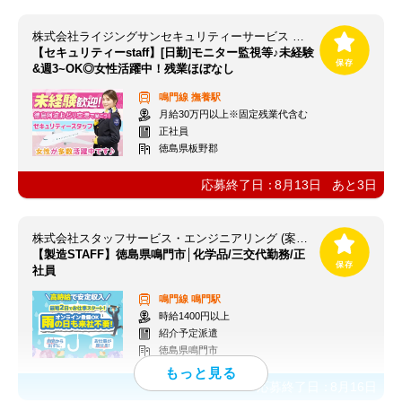
株式会社ライジングサンセキュリティーサービス 関西空港BASE ※勤務地：徳島阿波おどり空港
【セキュリティーstaff】[日勤]モニター監視等♪未経験
&週3~OK◎女性活躍中！残業ほぼなし
鳴門線
撫養駅
月給30万円以上※固定残業代含む
正社員
徳島県板野郡
応募終了日：
8月13日
あと
3
日
株式会社スタッフサービス・エンジニアリング (案件NO/sse819042)
【製造STAFF】徳島県鳴門市│化学品/三交代勤務/正
社員
鳴門線
鳴門駅
時給1400円以上
紹介予定派遣
徳島県鳴門市
応募終了日：
8月16日