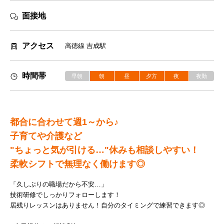
面接地
アクセス
高徳線 吉成駅
時間帯
早朝
朝
昼
夕方
夜
夜勤
都合に合わせて週1～から♪
子育てや介護など
"ちょっと気が引ける…"休みも相談しやすい！
柔軟シフトで無理なく働けます◎
「久しぶりの職場だから不安…」
技術研修でしっかりフォローします！
居残りレッスンはありません！自分のタイミングで練習できます◎