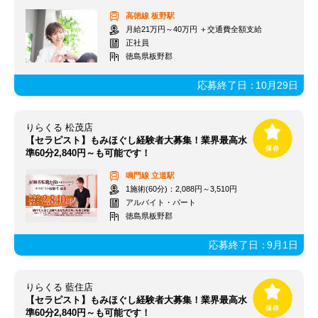
高徳線
板野駅
月給21万円～40万円 ＋交通費全額支給
正社員
徳島県板野郡
応募終了日：
10月29日
りらくる 松茂店
【セラピスト】もみほぐし経験者大募集！業界最高水
準60分2,840円～も可能です！
鳴門線
立道駅
1施術(60分)：2,088円～3,510円
アルバイト・パート
徳島県板野郡
応募終了日：
9月1日
りらくる 藍住店
【セラピスト】もみほぐし経験者大募集！業界最高水
準60分2,840円～も可能です！