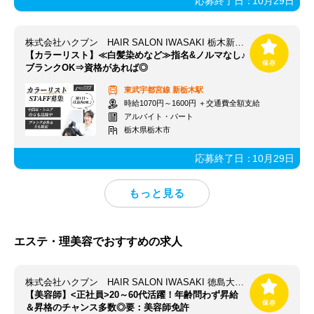
応募終了日：
10月29日
株式会社ハクブン HAIR SALON IWASAKI 栃木新栃木店
【カラーリスト】≪白髪染めなど≫指名&ノルマなし♪
ブランクOK⇒資格があれば◎
東武宇都宮線
新栃木駅
時給1070円～1600円 ＋交通費全額支給
アルバイト・パート
栃木県栃木市
応募終了日：
10月29日
エステ・理美容でおすすめの求人
株式会社ハクブン HAIR SALON IWASAKI 徳島大寺店
【美容師】<正社員>20～60代活躍！年齢問わず昇給
＆昇格のチャンス多数◎要：美容師免許