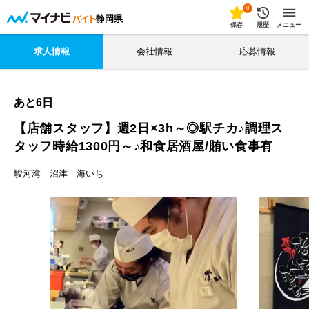
0
静岡県
保存
履歴
メニュー
求人情報
会社情報
応募情報
あと
6
日
【店舗スタッフ】週2日×3h～◎駅チカ♪調理ス
タッフ時給1300円～♪和食居酒屋/賄い食事有
駿河湾 沼津 海いち