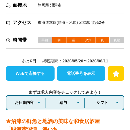
面接地
静岡県 沼津市
アクセス
東海道本線(熱海－米原) 沼津駅 徒歩2分
時間帯
早朝
朝
昼
夕方
夜
夜勤
あと
6
日
掲載期間：
2026/05/20〜2026/08/11
Webで応募する
電話番号を表示
まずは求人内容をチェックしてみよう！
お仕事内容
給与
シフト
★沼津の鮮魚と地酒の美味な和食居酒屋
「駿河湾沼津 海いち」