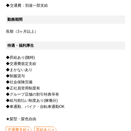
交通費：
別途一部支給
勤務期間
長期（3ヶ月以上）
待遇・福利厚生
◆昇給あり(随時)
◆交通費規定支給
◆まかないあり
◆制服貸与
◆社会保険完備
◆正社員登用制度有
◆グループ店舗の割引特典等有
◆給与前払い制度あり(稼働分)
◆車通勤、バイク・自転車通勤OK
★髪型・髪色自由
交通費支給
昇給あり