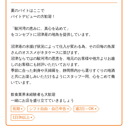
夏のバイトはここで
バイトデビューの方歓迎！
「駿河湾の恵みに、真心を込めて」
をコンセプトに沼津産の地魚を提供しています。
沼津港の水揚げ状況によって仕入が変わる為、その日毎の魚屋
さんのオススメがネタケースに並びます。
沼津ならではの駿河湾の恩恵を、地元のお客様や他方よりお越
しのお客様にも好評いただいております。
季節に合った刺身や天婦羅を、静岡県内から選りすぐりの地酒
と共にお楽しみいただけるようにスタッフ一同、心をこめて働
いています。
飲食業界未経験者も大歓迎
一緒にお店を盛り立てていきましょう
長期
シフト自由・自己申告
週2日～OK
1日3h以上