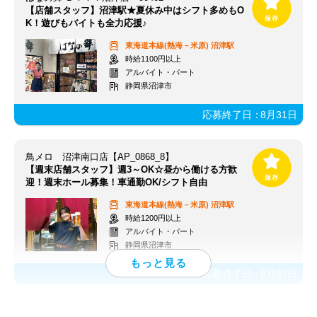
【店舗スタッフ】沼津駅★夏休み中はシフト多めもO
K！遊びもバイトも全力応援♪
東海道本線(熱海－米原)
沼津駅
時給1100円以上
アルバイト・パート
静岡県沼津市
応募終了日：
8月31日
鳥メロ 沼津南口店【AP_0868_8】
【週末店舗スタッフ】週3～OK☆昼から働ける方歓
迎！週末ホール募集！車通勤OK/シフト自由
東海道本線(熱海－米原)
沼津駅
時給1200円以上
アルバイト・パート
静岡県沼津市
応募終了日：
8月31日