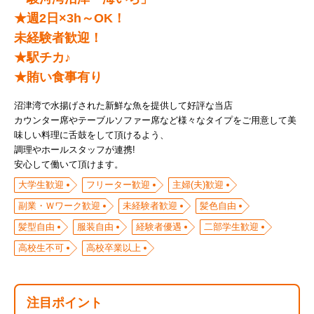
★週2日×3h～OK！
未経験者歓迎！
★駅チカ♪
沼津湾で水揚げされた新鮮な魚を提供して好評な当店
カウンター席やテーブルソファー席など様々なタイプをご用意して美
味しい料理に舌鼓をして頂けるよう、
調理やホールスタッフが連携!
大学生歓迎
フリーター歓迎
主婦(夫)歓迎
副業・Ｗワーク歓迎
未経験者歓迎
髪色自由
髪型自由
服装自由
経験者優遇
二部学生歓迎
高校生不可
高校卒業以上
注目ポイント