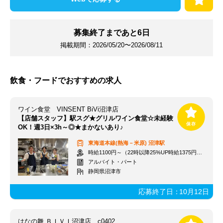
募集終了まであと
6
日
掲載期間：
2026/05/20〜2026/08/11
飲食・フードでおすすめの求人
ワイン食堂 VINSENT BiVi沼津店
【店舗スタッフ】駅スグ★グリルワイン食堂☆未経験
OK！週3日×3h～◎★まかないあり♪
東海道本線(熱海－米原)
沼津駅
時給1100円～（22時以降25%UP時給1375円～）＋交通費一部支給
アルバイト・パート
静岡県沼津市
応募終了日：
10月12日
はなの舞 ＢＩＶＩ沼津店 c0402