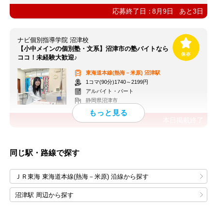
応募終了日：
8月9日
あと
3
日
ナビ個別指導学院 沼津校
【小中メインの個別塾・文系】沼津市の塾バイトなら
ココ！未経験大歓迎♪
東海道本線(熱海－米原)
沼津駅
1コマ(90分)1740～2199円
アルバイト・パート
静岡県沼津市
本日掲載終了
同じ駅・路線で探す
ＪＲ東海 東海道本線(熱海－米原) 沿線から探す
沼津駅 周辺から探す