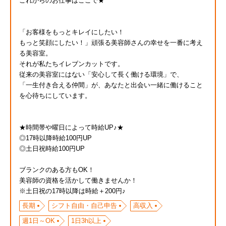
これからのお仕事はここで★
「お客様をもっとキレイにしたい！
もっと笑顔にしたい！」頑張る美容師さんの幸せを一番に考え
る美容室。
それが私たちイレブンカットです。
従来の美容室にはない「安心して長く働ける環境」で、
「一生付き合える仲間」が、あなたと出会い一緒に働けること
を心待ちにしています。
★時間帯や曜日によって時給UP♪★
◎17時以降時給100円UP
◎土日祝時給100円UP
ブランクのある方もOK！
美容師の資格を活かして働きませんか！
※土日祝の17時以降は時給＋200円♪
長期
シフト自由・自己申告
高収入
週1日～OK
1日3h以上