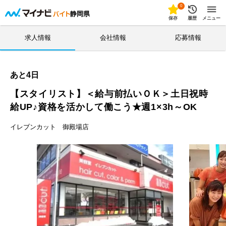
0
静岡県
保存
履歴
メニュー
求人情報
会社情報
応募情報
あと
4
日
【スタイリスト】＜給与前払いＯＫ＞土日祝時
給UP♪資格を活かして働こう★週1×3h～OK
イレブンカット 御殿場店