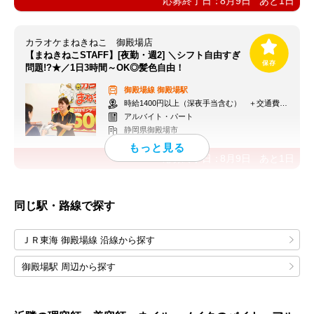
応募終了日：
8月9日
あと
1
日
カラオケまねきねこ 御殿場店
【まねきねこSTAFF】[夜勤・週2] ＼シフト自由すぎ
問題!?★／1日3時間～OK◎髪色自由！
御殿場線
御殿場駅
時給1400円以上（深夜手当含む） ＋交通費支給
アルバイト・パート
静岡県御殿場市
応募終了日：
8月9日
あと
1
日
同じ駅・路線で探す
ＪＲ東海 御殿場線 沿線から探す
御殿場駅 周辺から探す