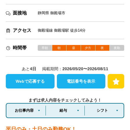
面接地
静岡県 御殿場市
アクセス
御殿場線 御殿場駅 徒歩14分
時間帯
早朝
朝
昼
夕方
夜
夜勤
あと
4
日
掲載期間：
2026/05/20〜2026/08/11
Webで応募する
電話番号を表示
まずは求人内容をチェックしてみよう！
お仕事内容
給与
シフト
平日のみ・土日のみ勤務OK！