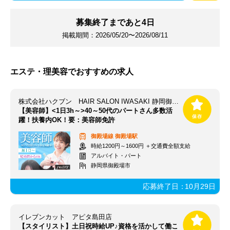
募集終了まであと
4
日
掲載期間：
2026/05/20〜2026/08/11
エステ・理美容でおすすめの求人
株式会社ハクブン HAIR SALON IWASAKI 静岡御殿場店※NEW OPEN
【美容師】<1日3h～>40～50代のパートさん多数活
躍！扶養内OK！要：美容師免許
御殿場線
御殿場駅
時給1200円～1600円 ＋交通費全額支給
アルバイト・パート
静岡県御殿場市
応募終了日：
10月29日
イレブンカット アピタ島田店
【スタイリスト】土日祝時給UP♪資格を活かして働こ