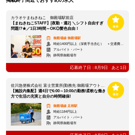
掲載終了間近でおすすめの求人
カラオケまねきねこ 御殿場駅前店
【まねきねこSTAFF】[夜勤・週2] ＼シフト自由すぎ
問題!?★／1日3時間～OK◎髪色自由！
御殿場線
御殿場駅
時給1400円以上（深夜手当含む） ＋交通費支給
アルバイト・パート
静岡県御殿場市
応募終了日：
8月9日
あと
1
日
佐川急便株式会社 富士営業所(勤務先:御殿場アウトレット)
【施設内集配】週4日で6:00～10:00の勤務!柔軟な働き
方で生活の充実と自分の時間確保!
御殿場線
足柄駅
時給1184円以上
アルバイト・パート
静岡県御殿場市