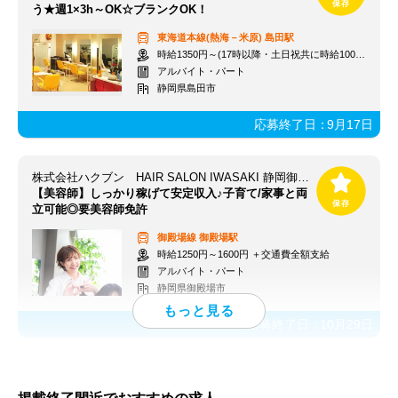
う★週1×3h～OK☆ブランクOK！
東海道本線(熱海－米原)
島田駅
時給1350円～(17時以降・土日祝共に時給100円UP)
アルバイト・パート
静岡県島田市
応募終了日：
9月17日
株式会社ハクブン HAIR SALON IWASAKI 静岡御殿場店※NEW OPEN
【美容師】しっかり稼げて安定収入♪子育て/家事と両
立可能◎要美容師免許
御殿場線
御殿場駅
時給1250円～1600円 ＋交通費全額支給
アルバイト・パート
静岡県御殿場市
応募終了日：
10月29日