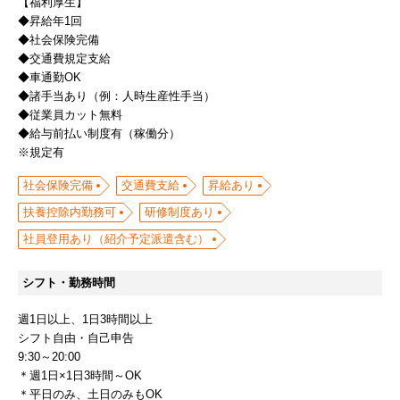
【福利厚生】
◆昇給年1回
◆社会保険完備
◆交通費規定支給
◆車通勤OK
◆諸手当あり（例：人時生産性手当）
◆従業員カット無料
◆給与前払い制度有（稼働分）
社会保険完備
交通費支給
昇給あり
扶養控除内勤務可
研修制度あり
社員登用あり（紹介予定派遣含む）
シフト・勤務時間
週1日以上、1日3時間以上
シフト自由・自己申告
9:30～20:00
＊週1日×1日3時間～OK
＊平日のみ、土日のみもOK