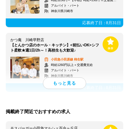
時給1250円～【早朝】時給+150円 ※交通費支給
アルバイト・パート
神奈川県川崎市
応募終了日：
8月31日
かつ庵 川崎早野店
【とんかつ店のホール・キッチン】<前払いOK>シフ
ト柔軟★週1日/2h～！高校生も大歓迎♪
小田急小田原線
柿生駅
時給1260円以上＋交通費支給
アルバイト・パート
神奈川県川崎市
応募終了日：
8月31日
掲載終了間近でおすすめの求人
モスバーガー小田急マルシェ百合ヶ丘店