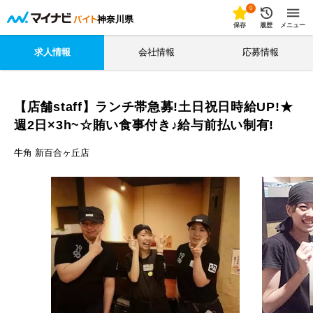
0
神奈川県
保存
履歴
メニュー
求人情報
会社情報
応募情報
【店舗staff】ランチ帯急募!土日祝日時給UP!★
週2日×3h~☆賄い食事付き♪給与前払い制有!
牛角 新百合ヶ丘店