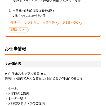
学校やプライベートの予定との両立もバッチリ☆
3. 土日祝の16:00以降は時給UP！
♪稼ぐならココが狙い目！
長期
シフト自由・自己申告
週2日～OK
1日3h以上
お仕事情報
お仕事内容
★☆ 牛角スタッフ大募集 ★☆
美味しい焼肉でみんな笑顔に♪お馴染みの"牛角"で働こう！
【ホール】
・お客様のご案内
・オーダー取り
・お料理やドリンクのご提供