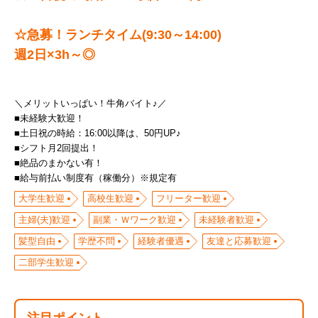
☆急募！ランチタイム(9:30～14:00)
週2日×3h～◎
＼メリットいっぱい！牛角バイト♪／
■未経験大歓迎！
■土日祝の時給：16:00以降は、50円UP♪
■シフト月2回提出！
■絶品のまかない有！
■給与前払い制度有（稼働分）※規定有
大学生歓迎
高校生歓迎
フリーター歓迎
主婦(夫)歓迎
副業・Ｗワーク歓迎
未経験者歓迎
髪型自由
学歴不問
経験者優遇
友達と応募歓迎
二部学生歓迎