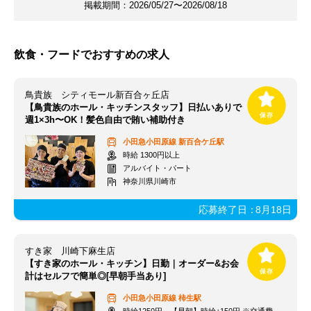
掲載期間：
2026/05/27〜2026/08/18
飲食・フードでおすすめの求人
鳥貴族 シティモール新百合ヶ丘店
【鳥貴族のホール・キッチンスタッフ】日払いありで
週1×3h〜OK！髪色自由で賄い補助付き
小田急小田原線
新百合ケ丘駅
時給 1300円以上
アルバイト・パート
神奈川県川崎市
応募終了日：
8月18日
すき家 川崎下麻生店
【すき家のホール・キッチン】日勤｜オーダー&お会
計はセルフで簡単◎[早朝手当あり]
小田急小田原線
柿生駅