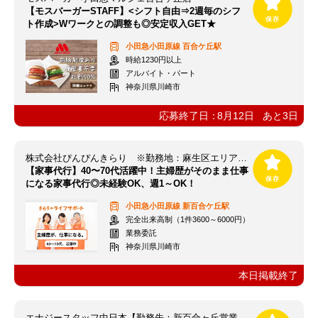
【モスバーガーSTAFF】<シフト自由⇒2週毎のシフ
ト作成>Wワークとの調整も◎安定収入GET★
小田急小田原線
百合ケ丘駅
時給1230円以上
アルバイト・パート
神奈川県川崎市
応募終了日：
8月12日
あと
3
日
株式会社ぴんぴんきらり ※勤務地：麻生区エリア きらりライフサポート
【家事代行】40〜70代活躍中！主婦歴がそのまま仕事
になる家事代行◎未経験OK、週1～OK！
小田急小田原線
新百合ケ丘駅
完全出来高制（1件3600～6000円）
業務委託
神奈川県川崎市
本日掲載終了
エナジースタッフ中日本【勤務先：新百合ヶ丘営業所(6091)】