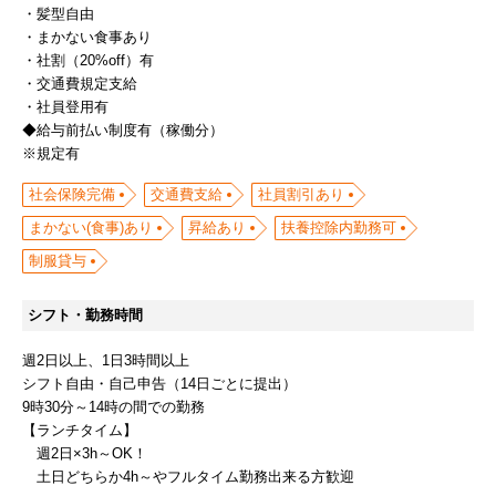
・髪型自由
・まかない食事あり
・社割（20%off）有
・交通費規定支給
・社員登用有
◆給与前払い制度有（稼働分）
※規定有
社会保険完備
交通費支給
社員割引あり
まかない(食事)あり
昇給あり
扶養控除内勤務可
制服貸与
シフト・勤務時間
週2日以上、1日3時間以上
シフト自由・自己申告（14日ごとに提出）
9時30分～14時の間での勤務
【ランチタイム】
週2日×3h～OK！
土日どちらか4h～やフルタイム勤務出来る方歓迎