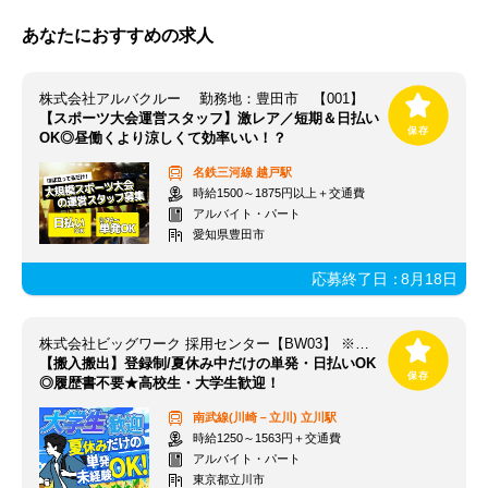
あなたにおすすめの求人
株式会社アルバクルー 勤務地：豊田市 【001】
【スポーツ大会運営スタッフ】激レア／短期＆日払い
OK◎昼働くより涼しくて効率いい！？
名鉄三河線
越戸駅
時給1500～1875円以上＋交通費
アルバイト・パート
愛知県豊田市
応募終了日：
8月18日
株式会社ビッグワーク 採用センター【BW03】 ※立川エリア
【搬入搬出】登録制/夏休み中だけの単発・日払いOK
◎履歴書不要★高校生・大学生歓迎！
南武線(川崎－立川)
立川駅
時給1250～1563円＋交通費
アルバイト・パート
東京都立川市