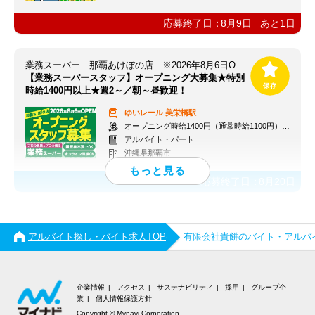
応募終了日：
8月9日
あと
1
日
業務スーパー 那覇あけぼの店 ※2026年8月6日OPEN
【業務スーパースタッフ】オープニング大募集★特別
時給1400円以上★週2～／朝～昼歓迎！
ゆいレール
美栄橋駅
オープニング時給1400円（通常時給1100円）※各種手当あり
アルバイト・パート
沖縄県那覇市
応募終了日：
8月20日
アルバイト探し・バイト求人TOP
有限会社貴餅のバイト・アルバ
企業情報
アクセス
サステナビリティ
採用
グループ企
業
個人情報保護方針
Copyright © Mynavi Corporation