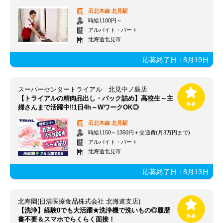
石北本線
北見駅
時給1100円～
アルバイト・パート
北海道北見市
応募終了日：
8月19日
スーパーセンタートライアル 北見中ノ島店
【トライアルの精肉品出し・パック詰め】高校生～主
婦さんまで活躍中!!1日4h～WワークOK◎
石北本線
北見駅
時給1150～1350円＋交通費(月3万円まで)
アルバイト・パート
北海道北見市
応募終了日：
8月13日
北寿園(日清医療食品株式会社 北海道支店)
【洗浄】経験0でも大活躍★洗浄機で洗いもの◎履歴
書不要＆スマホでらくらく面接！