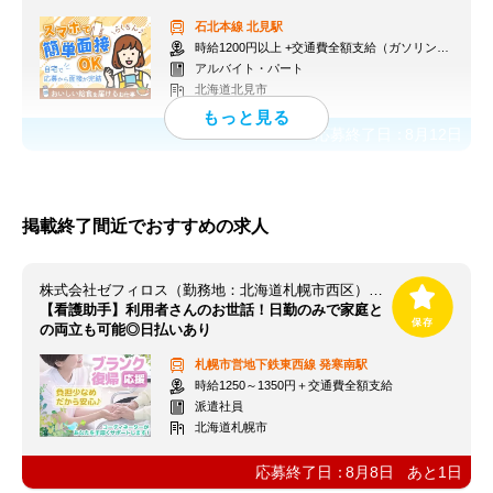
石北本線
北見駅
時給1200円以上 +交通費全額支給（ガソリン代も支給）
アルバイト・パート
北海道北見市
応募終了日：
8月12日
掲載終了間近でおすすめの求人
株式会社ゼフィロス（勤務地：北海道札幌市西区）※案件ID：北00040
【看護助手】利用者さんのお世話！日勤のみで家庭と
の両立も可能◎日払いあり
札幌市営地下鉄東西線
発寒南駅
時給1250～1350円＋交通費全額支給
派遣社員
北海道札幌市
応募終了日：
8月8日
あと
1
日