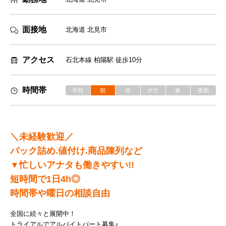
面接地
北海道 北見市
アクセス
石北本線 柏陽駅 徒歩10分
時間帯
早朝
朝
昼
夕方
夜
夜勤
＼未経験歓迎／
パック詰め.値付け.商品陳列など
▼忙しいアナタも働きやすい!!
短時間で1日4h◎
時間帯や曜日の相談自由
全国に続々と展開中！
トライアルでアルバイトパート募集♪