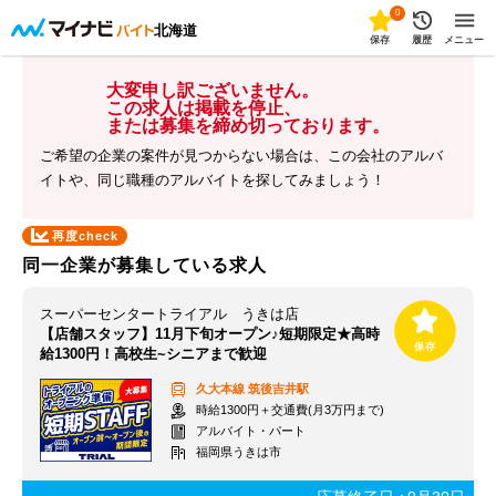
0
北海道
保存
履歴
メニュー
大変申し訳ございません。
この求人は掲載を停止、
または募集を締め切っております。
ご希望の企業の案件が見つからない場合は、この会社のアルバ
イトや、同じ職種のアルバイトを探してみましょう！
再度check
同一企業が募集している求人
スーパーセンタートライアル うきは店
【店舗スタッフ】11月下旬オープン♪短期限定★高時
給1300円！高校生~シニアまで歓迎
久大本線
筑後吉井駅
時給1300円＋交通費(月3万円まで)
アルバイト・パート
福岡県うきは市