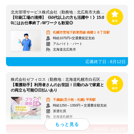
北光管理サービス株式会社（勤務地：北広島市大曲工業団地）
【印刷工場の清掃】《60代以上の方も活躍中！》15:0
0にはお仕事終了♪Wワークも歓迎◎
札幌市営地下鉄東西線
南郷１８丁目駅
時給1075円+交通費規定支給
アルバイト・パート
北海道北広島市
応募終了日：
8月12日
株式会社ゼフィロス（勤務地：北海道札幌市白石区）※案件ID：北00065
【看護助手】利用者さんのお世話！日勤のみで家庭と
の両立も可能◎日払いあり
千歳線(苫小牧－札幌)
平和駅
時給1250～1350円＋交通費全額支給
派遣社員
北海道札幌市
応募終了日：
8月8日
あと
1
日