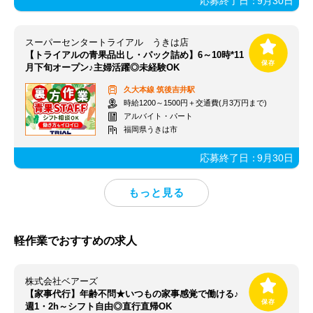
応募終了日：
9月30日
スーパーセンタートライアル うきは店
【トライアルの青果品出し・パック詰め】6～10時*11
月下旬オープン♪主婦活躍◎未経験OK
久大本線
筑後吉井駅
時給1200～1500円＋交通費(月3万円まで)
アルバイト・パート
福岡県うきは市
応募終了日：
9月30日
軽作業でおすすめの求人
株式会社ベアーズ
【家事代行】年齢不問★いつもの家事感覚で働ける♪
週1・2h～シフト自由◎直行直帰OK