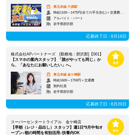
東北本線
六原駅
時給1100～1475円(全ての手当含む)＋交通費(月3万円まで)
アルバイト・パート
岩手県胆沢郡
応募終了日：
8月18日
株式会社APパートナーズ [勤務地：胆沢郡]【001】
【スマホの案内スタッフ】「誰がやっても同じ」か
ら、「あなたにお願いしたい」へ。
東北本線
金ケ崎駅
時給1600～1750円＋交通費
契約社員
岩手県胆沢郡
応募終了日：
8月20日
スーパーセンタートライアル 金ケ崎店
【早朝（レジ・品出し）スタッフ】週1日*9月中旬オ
ープン♪朝の時間を有効活用♪扶養内OK