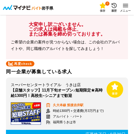
0
岩手県
保存
履歴
メニュー
大変申し訳ございません。
この求人は掲載を停止、
または募集を締め切っております。
ご希望の企業の案件が見つからない場合は、この会社のアルバ
イトや、同じ職種のアルバイトを探してみましょう！
再度check
同一企業が募集している求人
スーパーセンタートライアル うきは店
【店舗スタッフ】11月下旬オープン♪短期限定★高時
給1300円！高校生~シニアまで歓迎
久大本線
筑後吉井駅
時給1300円＋交通費(月3万円まで)
アルバイト・パート
福岡県うきは市