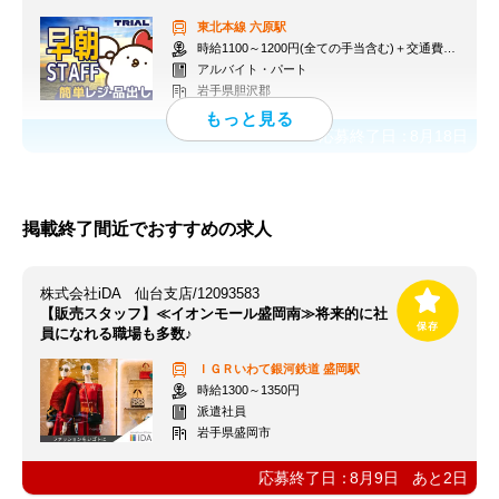
東北本線
六原駅
時給1100～1200円(全ての手当含む)＋交通費(月3万円まで)
アルバイト・パート
岩手県胆沢郡
応募終了日：
8月18日
掲載終了間近でおすすめの求人
株式会社iDA 仙台支店/12093583
【販売スタッフ】≪イオンモール盛岡南≫将来的に社
員になれる職場も多数♪
ＩＧＲいわて銀河鉄道
盛岡駅
時給1300～1350円
派遣社員
岩手県盛岡市
応募終了日：
8月9日
あと
2
日