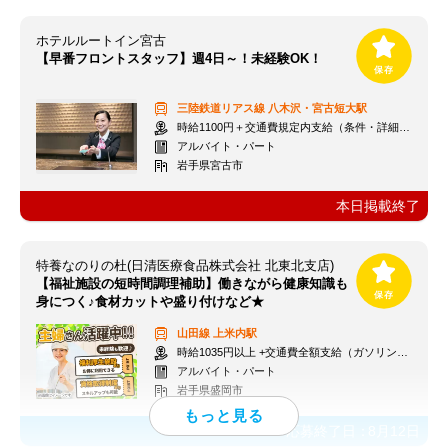
ホテルルートイン宮古
【早番フロントスタッフ】週4日～！未経験OK！
三陸鉄道リアス線
八木沢・宮古短大駅
時給1100円＋交通費規定内支給（条件・詳細は面接にて）
アルバイト・パート
岩手県宮古市
本日掲載終了
特養なのりの杜(日清医療食品株式会社 北東北支店)
【福祉施設の短時間調理補助】働きながら健康知識も
身につく♪食材カットや盛り付けなど★
山田線
上米内駅
時給1035円以上 +交通費全額支給（ガソリン代も支給）
アルバイト・パート
岩手県盛岡市
応募終了日：
8月12日