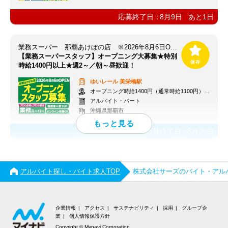
応募終了日：
8月9日
あと
1
日
業務スーパー 那覇あけぼの店 ※2026年8月6日OPEN
【業務スーパースタッフ】オープニング大募集★特別
時給1400円以上★週2～／朝～昼歓迎！
ゆいレール
美栄橋駅
オープニング時給1400円（通常時給1100円）※各種手当あり
アルバイト・パート
沖縄県那覇市
応募終了日：
8月20日
アルバイト探し・バイト求人TOP
株式会社サーズのバイト・アル
企業情報
アクセス
サステナビリティ
採用
グループ企
業
個人情報保護方針
Copyright © Mynavi Corporation