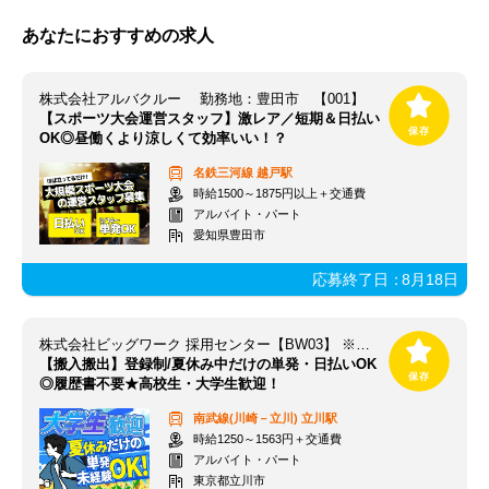
あなたにおすすめの求人
株式会社アルバクルー 勤務地：豊田市 【001】
【スポーツ大会運営スタッフ】激レア／短期＆日払い
OK◎昼働くより涼しくて効率いい！？
名鉄三河線
越戸駅
時給1500～1875円以上＋交通費
アルバイト・パート
愛知県豊田市
応募終了日：
8月18日
株式会社ビッグワーク 採用センター【BW03】 ※立川エリア
【搬入搬出】登録制/夏休み中だけの単発・日払いOK
◎履歴書不要★高校生・大学生歓迎！
南武線(川崎－立川)
立川駅
時給1250～1563円＋交通費
アルバイト・パート
東京都立川市