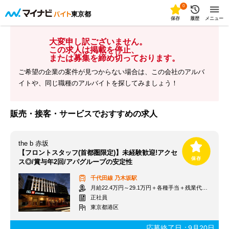
0
東京都
保存
履歴
メニュー
大変申し訳ございません。
この求人は掲載を停止、
または募集を締め切っております。
ご希望の企業の案件が見つからない場合は、この会社のアルバ
イトや、同じ職種のアルバイトを探してみましょう！
販売・接客・サービスでおすすめの求人
the b 赤坂
【フロントスタッフ(首都圏限定)】未経験歓迎!アクセ
ス◎/賞与年2回/アパグループの安定性
千代田線
乃木坂駅
月給22.4万円～29.1万円＋各種手当＋残業代別途＋賞与年2回
正社員
東京都港区
応募終了日：
9月20日