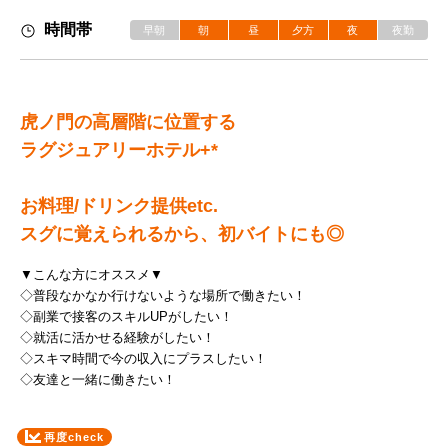
時間帯
早朝
朝
昼
夕方
夜
夜勤
虎ノ門の高層階に位置する
ラグジュアリーホテル+*
お料理/ドリンク提供etc.
スグに覚えられるから、初バイトにも◎
▼こんな方にオススメ▼
◇普段なかなか行けないような場所で働きたい！
◇副業で接客のスキルUPがしたい！
◇就活に活かせる経験がしたい！
◇スキマ時間で今の収入にプラスしたい！
◇友達と一緒に働きたい！
再度check