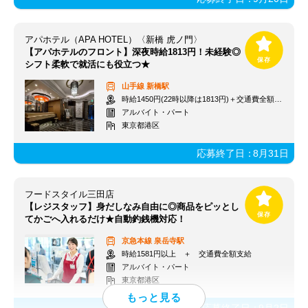
アパホテル（APA HOTEL）〈新橋 虎ノ門〉
【アパホテルのフロント】深夜時給1813円！未経験◎
シフト柔軟で就活にも役立つ★
山手線
新橋駅
時給1450円(22時以降は1813円)＋交通費全額支給
アルバイト・パート
東京都港区
応募終了日：
8月31日
フードスタイル三田店
【レジスタッフ】身だしなみ自由に◎商品をピッとし
てかごへ入れるだけ★自動釣銭機対応！
京急本線
泉岳寺駅
時給1581円以上 ＋ 交通費全額支給
アルバイト・パート
東京都港区