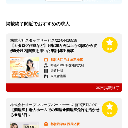
応募終了日：
9月2日
掲載終了間近でおすすめの求人
株式会社スタッフサービス/22-04418539
【カタログ作成など】月収38万円以上も◎|駅から徒
歩5分以内|関数を用いた集計|赤羽橋駅
都営大江戸線
赤羽橋駅
時給2000円+交通費支給
派遣社員
東京都港区
本日掲載終了
株式会社オープンループパートナーズ 新宿支店/p07240814501
【調理師】老人ホームでの調理◆調理師免許を活かせ
る◆週3日～
都営浅草線
西馬込駅