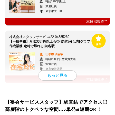
時給1700円以上
派遣社員
東京都大田区
本日掲載終了
株式会社スタッフサービス/22-04385269
【一般事務】月収33万円以上も◎|徒歩5分以内|グラフ
作成業務|定時で帰れる|渋谷駅
山手線
渋谷駅
時給2000円+交通費支給
派遣社員
東京都渋谷区
本日掲載終了
【宴会サービススタッフ】駅直結でアクセス◎
高層階のトクベツな空間…♪単発&短期OK！